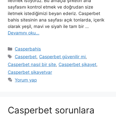
iletmek istiyoruz. Bu amaçla şirketin ana
sayfasını kontrol etmek ve doğrudan size
iletmek istediğimizi beyan ederiz. Casperbet
bahis sitesinin ana sayfası açık tonlarda, içerik
olarak yeşil, mavi ve siyah ile tam bir …
Devamını oku…
Kategoriler
Casperbahis
Etiketler
Casperbet
,
Casperbet güvenilir mi
,
Casperbet nasıl bir site
,
Casperbet şikayet
,
Casperbet şikayetvar
Yorum yap
Casperbet sorunlara