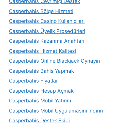
Casperbahis Çevrimiçi Destek
Casperbahis Bölge Hizmeti
Casperbahis Casino Kullanıcıları
Casperbahis Üyelik Prosedürleri
Casperbahis Kazanma Anahtarı
Casperbahis Hizmet Kalitesi
Casperbahis Online Blackjack Oynayın
Casperbahis Bahis Yapmak
Casperbahis Fiyatlar
Casperbahis Hesap Açmak
Casperbahis Mobil Yatırım
Casperbahis Mobil Uygulamasını İndirin
Casperbahis Destek Ekibi