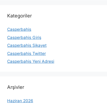
Kategoriler
Casperbahis
Casperbahis Giriş
Casperbahis Şikayet
Casperbahis Twitter
Casperbahis Yeni Adresi
Arşivler
Haziran 2026