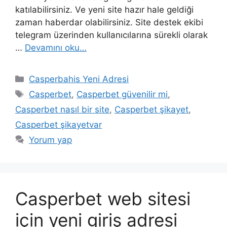
katılabilirsiniz. Ve yeni site hazır hale geldiği
zaman haberdar olabilirsiniz. Site destek ekibi
telegram üzerinden kullanıcılarına sürekli olarak
…
Devamını oku…
Kategoriler
Casperbahis Yeni Adresi
Etiketler
Casperbet
,
Casperbet güvenilir mi
,
Casperbet nasıl bir site
,
Casperbet şikayet
,
Casperbet şikayetvar
Yorum yap
Casperbet web sitesi
için yeni giriş adresi