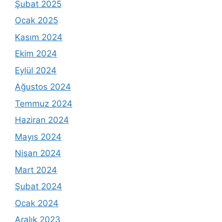
Şubat 2025
Ocak 2025
Kasım 2024
Ekim 2024
Eylül 2024
Ağustos 2024
Temmuz 2024
Haziran 2024
Mayıs 2024
Nisan 2024
Mart 2024
Şubat 2024
Ocak 2024
Aralık 2023