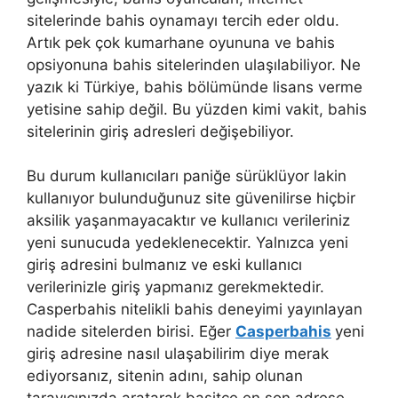
sitelerinde bahis oynamayı tercih eder oldu.
Artık pek çok kumarhane oyununa ve bahis
opsiyonuna bahis sitelerinden ulaşılabiliyor. Ne
yazık ki Türkiye, bahis bölümünde lisans verme
yetisine sahip değil. Bu yüzden kimi vakit, bahis
sitelerinin giriş adresleri değişebiliyor.
Bu durum kullanıcıları paniğe sürüklüyor lakin
kullanıyor bulunduğunuz site güvenilirse hiçbir
aksilik yaşanmayacaktır ve kullanıcı verileriniz
yeni sunucuda yedeklenecektir. Yalnızca yeni
giriş adresini bulmanız ve eski kullanıcı
verilerinizle giriş yapmanız gerekmektedir.
Casperbahis nitelikli bahis deneyimi yayınlayan
nadide sitelerden birisi. Eğer
Casperbahis
yeni
giriş adresine nasıl ulaşabilirim diye merak
ediyorsanız, sitenin adını, sahip olunan