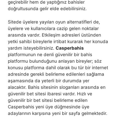
geçirebilir hem de yaptığınız bahisler
doğrultusunda gelir elde edebilirsiniz.
Sitede üyelere yayılan oyun alternatifleri de,
üyelere ve kullanıcılara cazip gelen noktalar
arasında vardır. Etkileşim adresleri üstünden
yetki sahibi bireylerle irtibat kurarak her konuda
yardım isteyebilirsiniz.
Casperbahis
platformunun ne denli güvenilir bir bahis
platformu bulunduğunu anlayan bireyler; söz
konusu platforma dahil olarak bu tür bir internet
adresinde gerekli belirleme edilenleri sağlama
aşamasında da yeterli bir durumda yer
alacaktır. Bahis sitesinin sloganları arasında en
güvenilir bet sitesi ibaresi vardır. Hızlı ve
güvenilir bir bet sitesi belirleme edilen
Casperbahis yeni üye düğmesinde üye
adaylarının karşısına yeni bir sayfa gelmektedir.