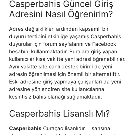
Casperbahis Güncel Giriş
Adresini Nasıl Öğrenirim?
Adres değişiklikleri ardından kapsamlı bir
duyuru tertibini etkinliğe yaşamış Casperbahis
duyurular için forum sayfalarını ve Facebook
hesabını kullanmaktadır. Buralara giriş yapan
kullanıcılar kısa vakitte yeni adresi öğrenebilirler.
Aynı vakitte site canlı destek birimi de yeni
adresin öğrenilmesi için önemli bir alternatiftir.
Eski adresine giriş yapmaya çalışanları da yeni
adresine yönlendiren site kullanıcılarına
kesintisiz bahis olanağı sağlamaktadır.
Casperbahis Lisanslı Mı?
Casperbahis
Curaçao lisanlıdır. Lisansına