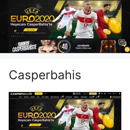
Casperbahis