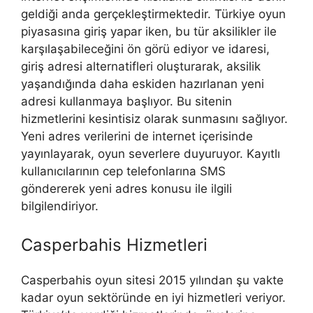
geldiği anda gerçekleştirmektedir. Türkiye oyun
piyasasına giriş yapar iken, bu tür aksilikler ile
karşılaşabileceğini ön görü ediyor ve idaresi,
giriş adresi alternatifleri oluşturarak, aksilik
yaşandığında daha eskiden hazırlanan yeni
adresi kullanmaya başlıyor. Bu sitenin
hizmetlerini kesintisiz olarak sunmasını sağlıyor.
Yeni adres verilerini de internet içerisinde
yayınlayarak, oyun severlere duyuruyor. Kayıtlı
kullanıcılarının cep telefonlarına SMS
göndererek yeni adres konusu ile ilgili
bilgilendiriyor.
Casperbahis Hizmetleri
Casperbahis oyun sitesi 2015 yılından şu vakte
kadar oyun sektöründe en iyi hizmetleri veriyor.