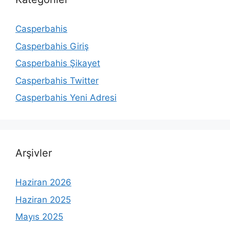
Casperbahis
Casperbahis Giriş
Casperbahis Şikayet
Casperbahis Twitter
Casperbahis Yeni Adresi
Arşivler
Haziran 2026
Haziran 2025
Mayıs 2025