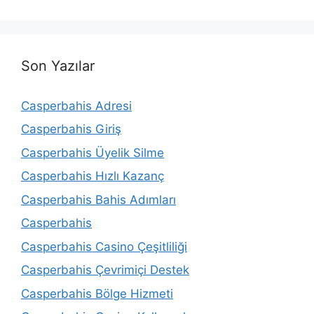
Son Yazılar
Casperbahis Adresi
Casperbahis Giriş
Casperbahis Üyelik Silme
Casperbahis Hızlı Kazanç
Casperbahis Bahis Adımları
Casperbahis
Casperbahis Casino Çeşitliliği
Casperbahis Çevrimiçi Destek
Casperbahis Bölge Hizmeti