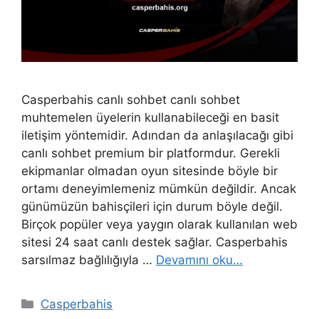
Casperbahis canlı sohbet canlı sohbet
muhtemelen üyelerin kullanabileceği en basit
iletişim yöntemidir. Adından da anlaşılacağı gibi
canlı sohbet premium bir platformdur. Gerekli
ekipmanlar olmadan oyun sitesinde böyle bir
ortamı deneyimlemeniz mümkün değildir. Ancak
günümüzün bahisçileri için durum böyle değil.
Birçok popüler veya yaygın olarak kullanılan web
sitesi 24 saat canlı destek sağlar. Casperbahis
sarsılmaz bağlılığıyla …
Devamını oku…
Kategoriler
Casperbahis