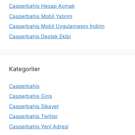
Casperbahis Hesap Açmak
Casperbahis Mobil Yatırım
Casperbahis Mobil Uygulamasını İndirin
Casperbahis Destek Ekibi
Kategoriler
Casperbahis
Casperbahis Giriş
Casperbahis Şikayet
Casperbahis Twitter
Casperbahis Yeni Adresi