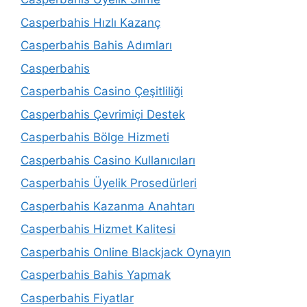
Casperbahis Hızlı Kazanç
Casperbahis Bahis Adımları
Casperbahis
Casperbahis Casino Çeşitliliği
Casperbahis Çevrimiçi Destek
Casperbahis Bölge Hizmeti
Casperbahis Casino Kullanıcıları
Casperbahis Üyelik Prosedürleri
Casperbahis Kazanma Anahtarı
Casperbahis Hizmet Kalitesi
Casperbahis Online Blackjack Oynayın
Casperbahis Bahis Yapmak
Casperbahis Fiyatlar