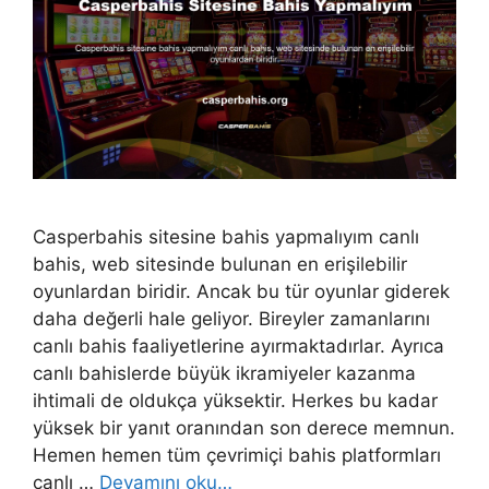
Casperbahis sitesine bahis yapmalıyım canlı
bahis, web sitesinde bulunan en erişilebilir
oyunlardan biridir. Ancak bu tür oyunlar giderek
daha değerli hale geliyor. Bireyler zamanlarını
canlı bahis faaliyetlerine ayırmaktadırlar. Ayrıca
canlı bahislerde büyük ikramiyeler kazanma
ihtimali de oldukça yüksektir. Herkes bu kadar
yüksek bir yanıt oranından son derece memnun.
Hemen hemen tüm çevrimiçi bahis platformları
canlı …
Devamını oku…