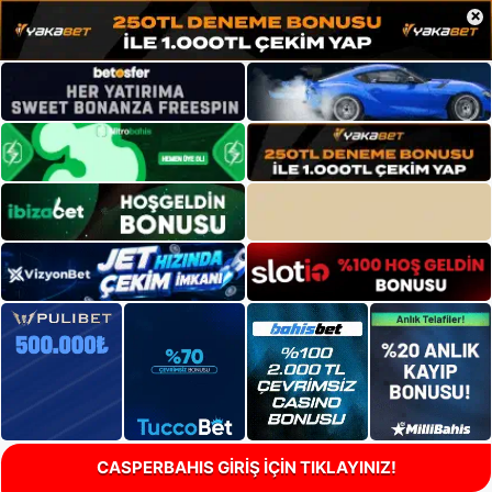
×
CASPERBAHIS GİRİŞ İÇİN TIKLAYINIZ!