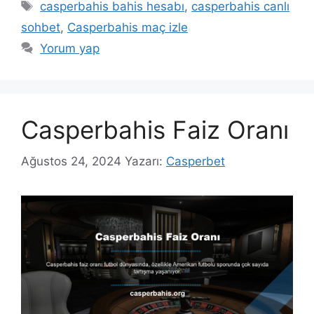
Etiketler
casperbahis bahis hesabı
,
casperbahis canlı
sohbet
,
Casperbahis maç izle
Yorum yap
Casperbahis Faiz Oranı
Ağustos 24, 2024
Yazarı:
Casperbet