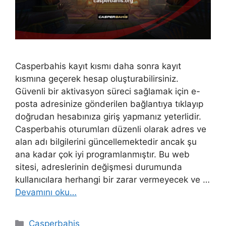
Casperbahis kayıt kısmı daha sonra kayıt
kısmına geçerek hesap oluşturabilirsiniz.
Güvenli bir aktivasyon süreci sağlamak için e-
posta adresinize gönderilen bağlantıya tıklayıp
doğrudan hesabınıza giriş yapmanız yeterlidir.
Casperbahis oturumları düzenli olarak adres ve
alan adı bilgilerini güncellemektedir ancak şu
ana kadar çok iyi programlanmıştır. Bu web
sitesi, adreslerinin değişmesi durumunda
kullanıcılara herhangi bir zarar vermeyecek ve …
Devamını oku…
Kategoriler
Casperbahis