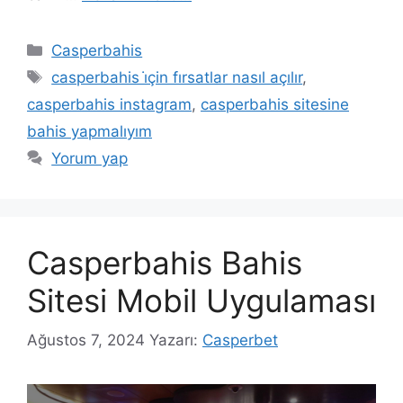
Kategoriler
Casperbahis
Etiketler
casperbahis i̇çin fırsatlar nasıl açılır
,
casperbahis instagram
,
casperbahis sitesine
bahis yapmalıyım
Yorum yap
Casperbahis Bahis
Sitesi Mobil Uygulaması
Ağustos 7, 2024
Yazarı:
Casperbet