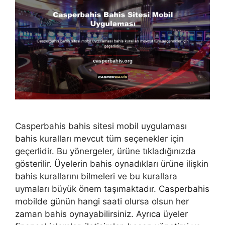
Casperbahis bahis sitesi mobil uygulaması
bahis kuralları mevcut tüm seçenekler için
geçerlidir. Bu yönergeler, ürüne tıkladığınızda
gösterilir. Üyelerin bahis oynadıkları ürüne ilişkin
bahis kurallarını bilmeleri ve bu kurallara
uymaları büyük önem taşımaktadır. Casperbahis
mobilde günün hangi saati olursa olsun her
zaman bahis oynayabilirsiniz. Ayrıca üyeler