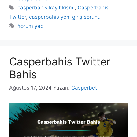
Etiketler
casperbahis kayıt kısmı
,
Casperbahis
Twitter
,
casperbahis yeni giriş sorunu
Yorum yap
Casperbahis Twitter
Bahis
Ağustos 17, 2024
Yazarı:
Casperbet