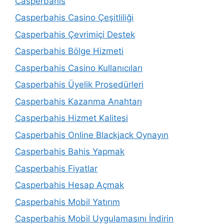
Casperbahis
Casperbahis Casino Çeşitliliği
Casperbahis Çevrimiçi Destek
Casperbahis Bölge Hizmeti
Casperbahis Casino Kullanıcıları
Casperbahis Üyelik Prosedürleri
Casperbahis Kazanma Anahtarı
Casperbahis Hizmet Kalitesi
Casperbahis Online Blackjack Oynayın
Casperbahis Bahis Yapmak
Casperbahis Fiyatlar
Casperbahis Hesap Açmak
Casperbahis Mobil Yatırım
Casperbahis Mobil Uygulamasını İndirin