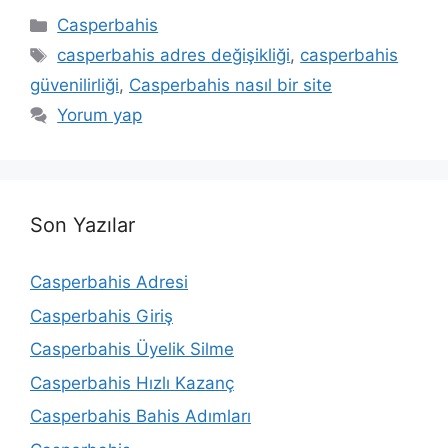
Kategoriler
Casperbahis
Etiketler
casperbahis adres değişikliği
,
casperbahis
güvenilirliği
,
Casperbahis nasıl bir site
Yorum yap
Son Yazılar
Casperbahis Adresi
Casperbahis Giriş
Casperbahis Üyelik Silme
Casperbahis Hızlı Kazanç
Casperbahis Bahis Adımları