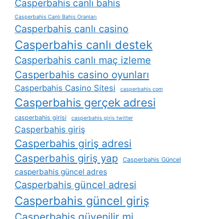
Casperbahis canlı bahis
Casperbahis Canlı Bahis Oranları
Casperbahis canlı casino
Casperbahis canlı destek
Casperbahis canlı maç izleme
Casperbahis casino oyunları
Casperbahis Casino Sitesi
casperbahis com
Casperbahis gerçek adresi
casperbahis girisi
casperbahis giris twitter
Casperbahis giriş
Casperbahis giriş adresi
Casperbahis giriş yap
Casperbahis Güncel
casperbahis güncel adres
Casperbahis güncel adresi
Casperbahis güncel giriş
Casperbahis güvenilir mi