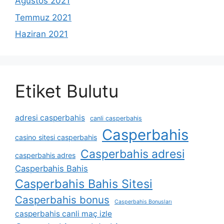
Ağustos 2021
Temmuz 2021
Haziran 2021
Etiket Bulutu
adresi casperbahis
canli casperbahis
Casperbahis
casino sitesi casperbahis
Casperbahis adresi
casperbahis adres
Casperbahis Bahis
Casperbahis Bahis Sitesi
Casperbahis bonus
Casperbahis Bonusları
casperbahis canli maç izle