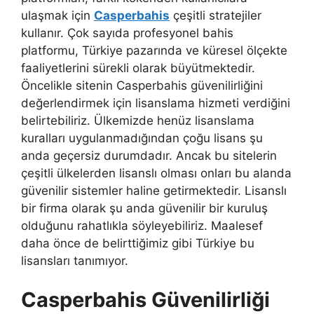
ulaşmak için
Casperbahis
çeşitli stratejiler
kullanır. Çok sayıda profesyonel bahis
platformu, Türkiye pazarında ve küresel ölçekte
faaliyetlerini sürekli olarak büyütmektedir.
Öncelikle sitenin Casperbahis güvenilirliğini
değerlendirmek için lisanslama hizmeti verdiğini
belirtebiliriz. Ülkemizde henüz lisanslama
kuralları uygulanmadığından çoğu lisans şu
anda geçersiz durumdadır. Ancak bu sitelerin
çeşitli ülkelerden lisanslı olması onları bu alanda
güvenilir sistemler haline getirmektedir. Lisanslı
bir firma olarak şu anda güvenilir bir kuruluş
olduğunu rahatlıkla söyleyebiliriz. Maalesef
daha önce de belirttiğimiz gibi Türkiye bu
lisansları tanımıyor.
Casperbahis Güvenilirliği