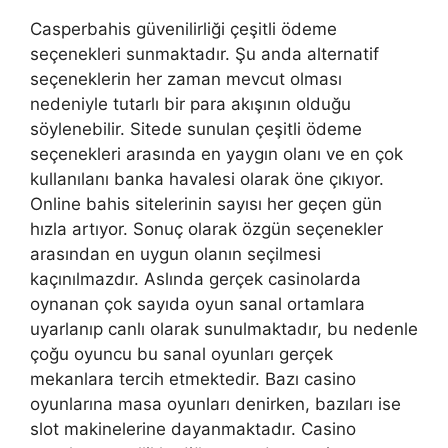
Casperbahis güvenilirliği çeşitli ödeme
seçenekleri sunmaktadır. Şu anda alternatif
seçeneklerin her zaman mevcut olması
nedeniyle tutarlı bir para akışının olduğu
söylenebilir. Sitede sunulan çeşitli ödeme
seçenekleri arasında en yaygın olanı ve en çok
kullanılanı banka havalesi olarak öne çıkıyor.
Online bahis sitelerinin sayısı her geçen gün
hızla artıyor. Sonuç olarak özgün seçenekler
arasından en uygun olanın seçilmesi
kaçınılmazdır. Aslında gerçek casinolarda
oynanan çok sayıda oyun sanal ortamlara
uyarlanıp canlı olarak sunulmaktadır, bu nedenle
çoğu oyuncu bu sanal oyunları gerçek
mekanlara tercih etmektedir. Bazı casino
oyunlarına masa oyunları denirken, bazıları ise
slot makinelerine dayanmaktadır. Casino