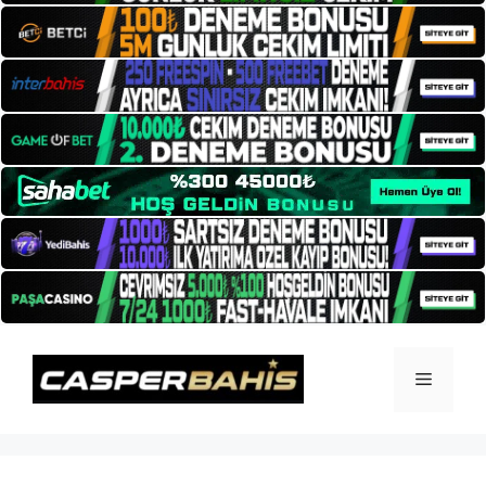
İçeriğe
atla
Menü