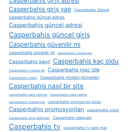
Casperbahis giriş adresi
Casperbahis giriş yap
Casperbahis Güncel
casperbahis güncel adres
Casperbahis güncel adresi
Casperbahis güncel giriş
Casperbahis güvenilir mi
casperbahis güvenlir mi
casperbahis instagram
Casperbahis kaç oldu
Casperbahis kayıt
Casperbahis maç izle
Casperbahis Lisanslı Mı
Casperbahis müşteri hizmetleri
Casperbahis mobil
Casperbahis nasıl bir site
casperbahis para yatirma
casperbahis para çekme
casperbahis promosyon kodu
casperbahis promosyon
Casperbahis promosyonları
casperbahis sitesi
Casperbahis telegram
Casperbahis Spor Bahisleri
Casperbahis tv
casperbahis tv canli maç