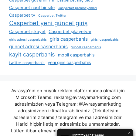
Casperbet kaç oldu
Casperbet nasıl bir site
Casperbet promosyonları
Casperbet tv
Casperbet Twitter
Casperbet yeni güncel giriş
Casperbet şikayet
Casperbet şikayetvar
giris casperbahis
giris adresi casperbahis
girisi casperbahis
güncel adresi casperbahis
güncel casperbahis
kayit casperbahis
mobil casperbahis
yeni giris casperbahis
twitter casperbahis
Avrasya'nın en büyük reklam platformunda olmak için
Microsoft Teams:
reklam@avrasyamarketing.com
adresimizden veya Telegram: @Avrasyamarketing
adresimizden irtibat kurabilirsiniz. (Tek iletişim
adreslerimiz teams / telegram ve mail adresimizdir.
Harici hiçbir iletişim adresimiz bulunmamaktadır.
Lütfen itibar etmeyiniz.) Türkiye yasalarına göre 7258