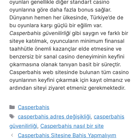
oyunları genellikle diğer standart casino
oyunlarına göre daha fazla bonus sağlar.
Dünyanın hemen her ülkesinde, Türkiye’de de
bu oyunlara karşı güçlü bir eğilim var.
Casperbahis güvenilirliği
gibi saygın ve farklı bir
siteye katılmak, oyuncuların minimum finansal
taahhütle önemli kazançlar elde etmesine ve
benzersiz bir sanal casino deneyiminin keyfini
çıkarmasına olanak tanıyan basit bir süreçtir.
Casperbahis web sitesinde bulunan tüm casino
oyunlarının keyfini çıkarmak için kayıt olmanız ve
ardından siteyi ziyaret etmeniz gerekmektedir.
Kategoriler
Casperbahis
Etiketler
casperbahis adres değişikliği
,
casperbahis
güvenilirliği
,
Casperbahis nasıl bir site
Yazı
Casperbahis Sitesine Bahis Yapmalıyım