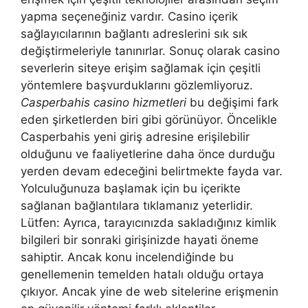
yapma seçeneğiniz vardır. Casino içerik
sağlayıcılarının bağlantı adreslerini sık sık
değiştirmeleriyle tanınırlar. Sonuç olarak casino
severlerin siteye erişim sağlamak için çeşitli
yöntemlere başvurduklarını gözlemliyoruz.
Casperbahis casino hizmetleri
bu değişimi fark
eden şirketlerden biri gibi görünüyor. Öncelikle
Casperbahis yeni giriş adresine erişilebilir
olduğunu ve faaliyetlerine daha önce durduğu
yerden devam edeceğini belirtmekte fayda var.
Yolculuğunuza başlamak için bu içerikte
sağlanan bağlantılara tıklamanız yeterlidir.
Lütfen: Ayrıca, tarayıcınızda sakladığınız kimlik
bilgileri bir sonraki girişinizde hayati öneme
sahiptir. Ancak konu incelendiğinde bu
genellemenin temelden hatalı olduğu ortaya
çıkıyor. Ancak yine de web sitelerine erişmenin