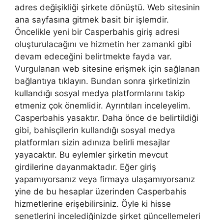
adres değişikliği şirkete dönüştü. Web sitesinin
ana sayfasına gitmek basit bir işlemdir.
Öncelikle yeni bir Casperbahis giriş adresi
oluşturulacağını ve hizmetin her zamanki gibi
devam edeceğini belirtmekte fayda var.
Vurgulanan web sitesine erişmek için sağlanan
bağlantıya tıklayın. Bundan sonra şirketinizin
kullandığı sosyal medya platformlarını takip
etmeniz çok önemlidir. Ayrıntıları inceleyelim.
Casperbahis yasaktır. Daha önce de belirtildiği
gibi, bahisçilerin kullandığı sosyal medya
platformları sizin adınıza belirli mesajlar
yayacaktır. Bu eylemler şirketin mevcut
girdilerine dayanmaktadır. Eğer giriş
yapamıyorsanız veya firmaya ulaşamıyorsanız
yine de bu hesaplar üzerinden Casperbahis
hizmetlerine erişebilirsiniz. Öyle ki hisse
senetlerini incelediğinizde şirket güncellemeleri