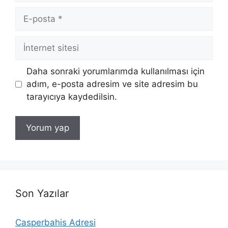
E-
posta
İnternet
sitesi
Daha sonraki yorumlarımda kullanılması için
adım, e-posta adresim ve site adresim bu
tarayıcıya kaydedilsin.
Son Yazılar
Casperbahis Adresi