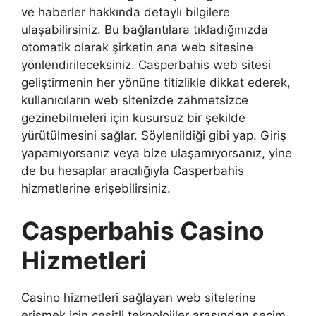
ve haberler hakkında detaylı bilgilere
ulaşabilirsiniz. Bu bağlantılara tıkladığınızda
otomatik olarak şirketin ana web sitesine
yönlendirileceksiniz. Casperbahis web sitesi
geliştirmenin her yönüne titizlikle dikkat ederek,
kullanıcıların web sitenizde zahmetsizce
gezinebilmeleri için kusursuz bir şekilde
yürütülmesini sağlar. Söylenildiği gibi yap. Giriş
yapamıyorsanız veya bize ulaşamıyorsanız, yine
de bu hesaplar aracılığıyla Casperbahis
hizmetlerine erişebilirsiniz.
Casperbahis Casino
Hizmetleri
Casino hizmetleri sağlayan web sitelerine
erişmek için çeşitli teknolojiler arasından seçim