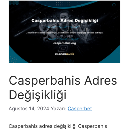
Casperbahis Adres
Değişikliği
Ağustos 14, 2024
Yazarı:
Casperbet
Casperbahis adres değişikliği Casperbahis