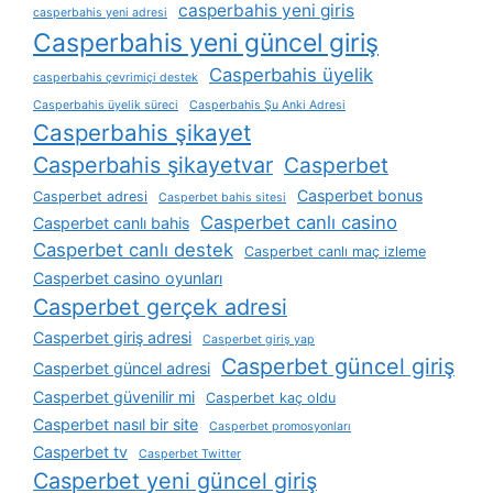
casperbahis yeni giris
casperbahis yeni adresi
Casperbahis yeni güncel giriş
Casperbahis üyelik
casperbahis çevrimiçi destek
Casperbahis üyelik süreci
Casperbahis Şu Anki Adresi
Casperbahis şikayet
Casperbahis şikayetvar
Casperbet
Casperbet bonus
Casperbet adresi
Casperbet bahis sitesi
Casperbet canlı casino
Casperbet canlı bahis
Casperbet canlı destek
Casperbet canlı maç izleme
Casperbet casino oyunları
Casperbet gerçek adresi
Casperbet giriş adresi
Casperbet giriş yap
Casperbet güncel giriş
Casperbet güncel adresi
Casperbet güvenilir mi
Casperbet kaç oldu
Casperbet nasıl bir site
Casperbet promosyonları
Casperbet tv
Casperbet Twitter
Casperbet yeni güncel giriş