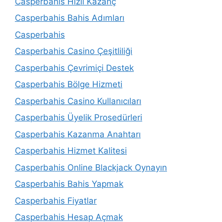
Casperbahis Hızlı Kazanç
Casperbahis Bahis Adımları
Casperbahis
Casperbahis Casino Çeşitliliği
Casperbahis Çevrimiçi Destek
Casperbahis Bölge Hizmeti
Casperbahis Casino Kullanıcıları
Casperbahis Üyelik Prosedürleri
Casperbahis Kazanma Anahtarı
Casperbahis Hizmet Kalitesi
Casperbahis Online Blackjack Oynayın
Casperbahis Bahis Yapmak
Casperbahis Fiyatlar
Casperbahis Hesap Açmak