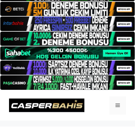
İçeriğe
atla
Menü