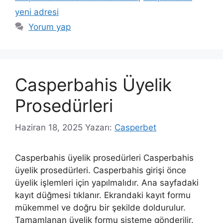
yeni adresi
Yorum yap
Casperbahis Üyelik
Prosedürleri
Haziran 18, 2025
Yazarı:
Casperbet
Casperbahis üyelik prosedürleri Casperbahis
üyelik prosedürleri. Casperbahis girişi önce
üyelik işlemleri için yapılmalıdır. Ana sayfadaki
kayıt düğmesi tıklanır. Ekrandaki kayıt formu
mükemmel ve doğru bir şekilde doldurulur.
Tamamlanan üyelik formu sisteme gönderilir.