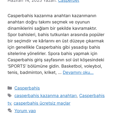
Haziran 14, 2025
Yazarı:
Casperbet
Casperbahis kazanma anahtarı kazanmanın
anahtarı doğru takımı seçmek ve oyunun
dinamiklerini sağlam bir şekilde kavramaktır.
Spor bahisleri, bahis tutkunları arasında popüler
bir seçimdir ve kârlarını en üst düzeye çıkarmak
için genellikle Casperbahis gibi yasadışı bahis
sitelerine yönelirler. Spora bahis yapmak için
Casperbahis giriş sayfasının sol üst köşesindeki
‘SPORTS’ bölümüne gidin. Basketbol, voleybol,
tenis, badminton, kriket, …
Devamını oku…
Kategoriler
Casperbahis
Etiketler
casperbahis kazanma anahtarı
,
Casperbahis
tv
,
casperbahis ücretsiz maçlar
Yorum yap