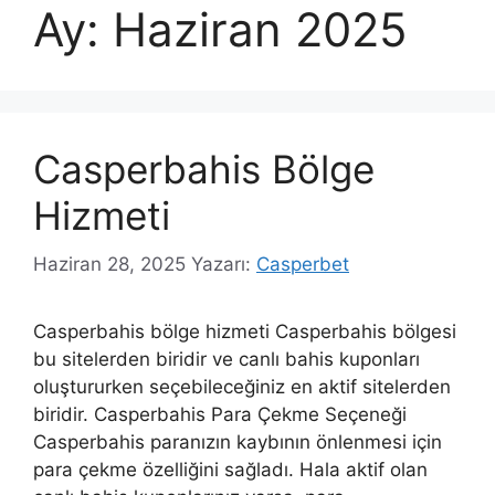
Ay:
Haziran 2025
Casperbahis Bölge
Hizmeti
Haziran 28, 2025
Yazarı:
Casperbet
Casperbahis bölge hizmeti Casperbahis bölgesi
bu sitelerden biridir ve canlı bahis kuponları
oluştururken seçebileceğiniz en aktif sitelerden
biridir. Casperbahis Para Çekme Seçeneği
Casperbahis paranızın kaybının önlenmesi için
para çekme özelliğini sağladı. Hala aktif olan