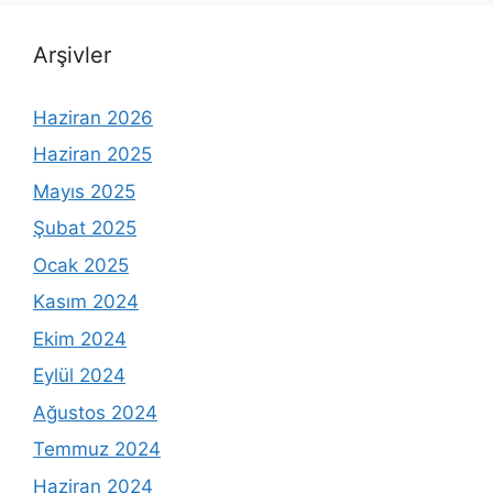
Arşivler
Haziran 2026
Haziran 2025
Mayıs 2025
Şubat 2025
Ocak 2025
Kasım 2024
Ekim 2024
Eylül 2024
Ağustos 2024
Temmuz 2024
Haziran 2024