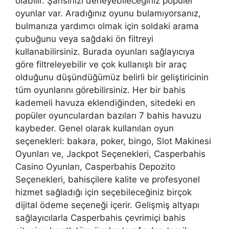
olabilir. Şansınızı deneyebileceğiniz popüler
oyunlar var. Aradığınız oyunu bulamıyorsanız,
bulmanıza yardımcı olmak için soldaki arama
çubuğunu veya sağdaki ön filtreyi
kullanabilirsiniz. Burada oyunları sağlayıcıya
göre filtreleyebilir ve çok kullanışlı bir araç
olduğunu düşündüğümüz belirli bir geliştiricinin
tüm oyunlarını görebilirsiniz. Her bir bahis
kademeli havuza eklendiğinden, sitedeki en
popüler oyunculardan bazıları 7 bahis havuzu
kaybeder. Genel olarak kullanılan oyun
seçenekleri: bakara, poker, bingo, Slot Makinesi
Oyunları ve, Jackpot Seçenekleri, Casperbahis
Casino Oyunları, Casperbahis Depozito
Seçenekleri, bahisçilere kalite ve profesyonel
hizmet sağladığı için seçebileceğiniz birçok
dijital ödeme seçeneği içerir. Gelişmiş altyapı
sağlayıcılarla Casperbahis çevrimiçi bahis