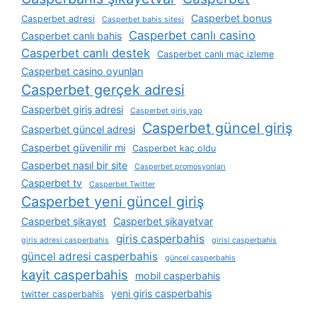
Casperbet bonus
Casperbet adresi
Casperbet bahis sitesi
Casperbet canlı casino
Casperbet canlı bahis
Casperbet canlı destek
Casperbet canlı maç izleme
Casperbet casino oyunları
Casperbet gerçek adresi
Casperbet giriş adresi
Casperbet giriş yap
Casperbet güncel giriş
Casperbet güncel adresi
Casperbet güvenilir mi
Casperbet kaç oldu
Casperbet nasıl bir site
Casperbet promosyonları
Casperbet tv
Casperbet Twitter
Casperbet yeni güncel giriş
Casperbet şikayet
Casperbet şikayetvar
giris casperbahis
giris adresi casperbahis
girisi casperbahis
güncel adresi casperbahis
güncel casperbahis
kayit casperbahis
mobil casperbahis
yeni giris casperbahis
twitter casperbahis