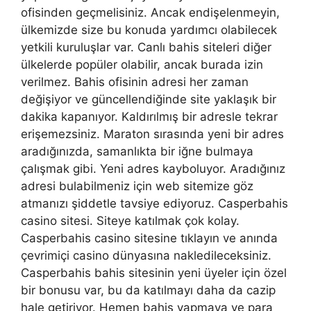
ofisinden geçmelisiniz. Ancak endişelenmeyin,
ülkemizde size bu konuda yardımcı olabilecek
yetkili kuruluşlar var. Canlı bahis siteleri diğer
ülkelerde popüler olabilir, ancak burada izin
verilmez. Bahis ofisinin adresi her zaman
değişiyor ve güncellendiğinde site yaklaşık bir
dakika kapanıyor. Kaldırılmış bir adresle tekrar
erişemezsiniz. Maraton sırasında yeni bir adres
aradığınızda, samanlıkta bir iğne bulmaya
çalışmak gibi. Yeni adres kayboluyor. Aradığınız
adresi bulabilmeniz için web sitemize göz
atmanızı şiddetle tavsiye ediyoruz. Casperbahis
casino sitesi. Siteye katılmak çok kolay.
Casperbahis casino sitesine tıklayın ve anında
çevrimiçi casino dünyasına nakledileceksiniz.
Casperbahis bahis sitesinin yeni üyeler için özel
bir bonusu var, bu da katılmayı daha da cazip
hale getiriyor. Hemen bahis yapmaya ve para