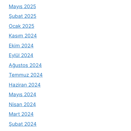
Mayıs 2025
Şubat 2025
Ocak 2025
Kasım 2024
Ekim 2024
Eylül 2024
Ağustos 2024
Temmuz 2024
Haziran 2024
Mayıs 2024
Nisan 2024
Mart 2024
Şubat 2024