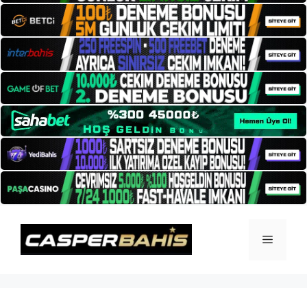
İçeriğe
atla
Menü