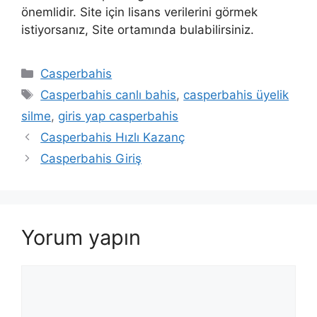
önemlidir. Site için lisans verilerini görmek
istiyorsanız, Site ortamında bulabilirsiniz.
Kategoriler
Casperbahis
Etiketler
Casperbahis canlı bahis
,
casperbahis üyelik
silme
,
giris yap casperbahis
Yazı
Casperbahis Hızlı Kazanç
dolaşımı
Casperbahis Giriş
Yorum yapın
Yorum