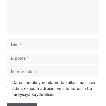
İsim
E-
posta
İnternet
sitesi
Daha sonraki yorumlarımda kullanılması için
adım, e-posta adresim ve site adresim bu
tarayıcıya kaydedilsin.