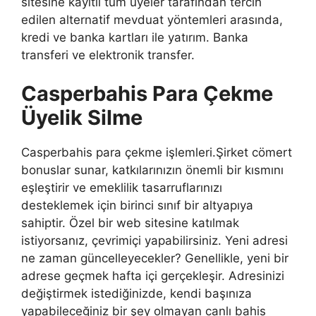
sitesine kayıtlı tüm üyeler tarafından tercih
edilen alternatif mevduat yöntemleri arasında,
kredi ve banka kartları ile yatırım. Banka
transferi ve elektronik transfer.
Casperbahis Para Çekme
Üyelik Silme
Casperbahis para çekme işlemleri.Şirket cömert
bonuslar sunar, katkılarınızın önemli bir kısmını
eşleştirir ve emeklilik tasarruflarınızı
desteklemek için birinci sınıf bir altyapıya
sahiptir. Özel bir web sitesine katılmak
istiyorsanız, çevrimiçi yapabilirsiniz. Yeni adresi
ne zaman güncelleyecekler? Genellikle, yeni bir
adrese geçmek hafta içi gerçekleşir. Adresinizi
değiştirmek istediğinizde, kendi başınıza
yapabileceğiniz bir şey olmayan canlı bahis