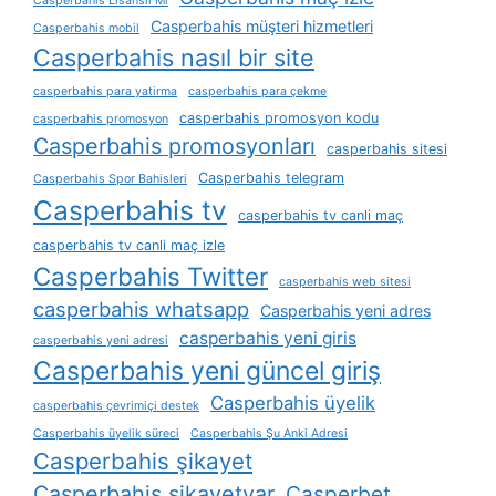
Casperbahis Lisanslı Mı
Casperbahis müşteri hizmetleri
Casperbahis mobil
Casperbahis nasıl bir site
casperbahis para yatirma
casperbahis para çekme
casperbahis promosyon kodu
casperbahis promosyon
Casperbahis promosyonları
casperbahis sitesi
Casperbahis telegram
Casperbahis Spor Bahisleri
Casperbahis tv
casperbahis tv canli maç
casperbahis tv canli maç izle
Casperbahis Twitter
casperbahis web sitesi
casperbahis whatsapp
Casperbahis yeni adres
casperbahis yeni giris
casperbahis yeni adresi
Casperbahis yeni güncel giriş
Casperbahis üyelik
casperbahis çevrimiçi destek
Casperbahis üyelik süreci
Casperbahis Şu Anki Adresi
Casperbahis şikayet
Casperbahis şikayetvar
Casperbet