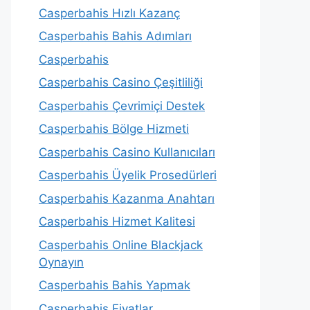
Casperbahis Hızlı Kazanç
Casperbahis Bahis Adımları
Casperbahis
Casperbahis Casino Çeşitliliği
Casperbahis Çevrimiçi Destek
Casperbahis Bölge Hizmeti
Casperbahis Casino Kullanıcıları
Casperbahis Üyelik Prosedürleri
Casperbahis Kazanma Anahtarı
Casperbahis Hizmet Kalitesi
Casperbahis Online Blackjack
Oynayın
Casperbahis Bahis Yapmak
Casperbahis Fiyatlar