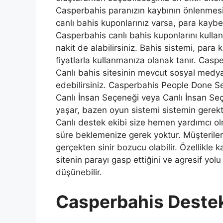
Casperbahis paranızın kaybının önlenmesi i
canlı bahis kuponlarınız varsa, para kaybet
Casperbahis canlı bahis kuponlarını kullan
nakit de alabilirsiniz. Bahis sistemi, para
fiyatlarla kullanmanıza olanak tanır. Caspe
Canlı bahis sitesinin mevcut sosyal medya a
edebilirsiniz. Casperbahis People Done S
Canlı İnsan Seçeneği veya Canlı İnsan Seç
yaşar, bazen oyun sistemi sistemin gerek
Canlı destek ekibi size hemen yardımcı ol
süre beklemenize gerek yoktur. Müşteriler 
gerçekten sinir bozucu olabilir. Özellikl
sitenin parayı gasp ettiğini ve agresif yol
düşünebilir.
Casperbahis Destek