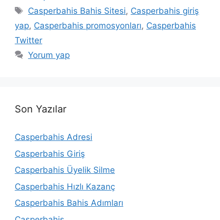
Etiketler
Casperbahis Bahis Sitesi
,
Casperbahis giriş
yap
,
Casperbahis promosyonları
,
Casperbahis
Twitter
Yorum yap
Son Yazılar
Casperbahis Adresi
Casperbahis Giriş
Casperbahis Üyelik Silme
Casperbahis Hızlı Kazanç
Casperbahis Bahis Adımları
Casperbahis