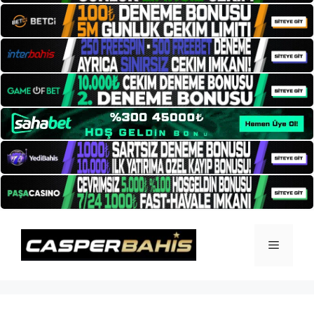
İçeriğe
atla
Menü