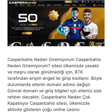
Casperbahis Neden Giremiyorum Casperbahis
Neden Giremiyorum? sitesi ülkemizde yasaklı
ve meşru olarak görülmediği için, BTK
tarafından erişim engeli ile girişi kısıtlanır. Böyle
durumlarda sitenin domain adresi değişir.
Güncel domain ve giriş bilgileri için sitemiz size
rehber olacaktır. Casperbahis Neden Çok
Kapatılıyor Casperbahis sitesi, ülkemizde
aktivite gösteren çoğu online casino