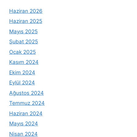
Haziran 2026
Haziran 2025
Mayıs 2025
Şubat 2025
Ocak 2025
Kasım 2024
Ekim 2024
Eylül 2024
Ağustos 2024
Temmuz 2024
Haziran 2024
Mayıs 2024
Nisan 2024