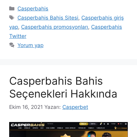
Kategoriler
Casperbahis
Etiketler
Casperbahis Bahis Sitesi
,
Casperbahis giriş
yap
,
Casperbahis promosyonları
,
Casperbahis
Twitter
Yorum yap
Casperbahis Bahis
Seçenekleri Hakkında
Ekim 16, 2021
Yazarı:
Casperbet