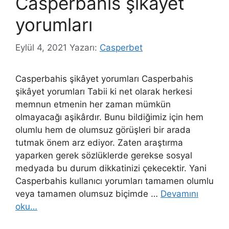
Casperbahis şikâyet
yorumları
Eylül 4, 2021
Yazarı:
Casperbet
Casperbahis şikâyet yorumları Casperbahis
şikâyet yorumları Tabii ki net olarak herkesi
memnun etmenin her zaman mümkün
olmayacağı aşikârdır. Bunu bildiğimiz için hem
olumlu hem de olumsuz görüşleri bir arada
tutmak önem arz ediyor. Zaten araştırma
yaparken gerek sözlüklerde gerekse sosyal
medyada bu durum dikkatinizi çekecektir. Yani
Casperbahis kullanıcı yorumları tamamen olumlu
veya tamamen olumsuz biçimde …
Devamını
oku…