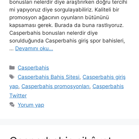
bonusları nelerdir diye araştırırken doğru tercihi
mi yapıyoruz diye sorgulayabiliriz. Kaliteli bir
promosyon ağacının oyunların bütününü
kapsaması gerek. Burada da buna rastlıyoruz.
Casperbahis bonusları nelerdir diye
sorulduğunda Casperbahis giriş spor bahisleri,
…
Devamını oku…
Kategoriler
Casperbahis
Etiketler
Casperbahis Bahis Sitesi
,
Casperbahis giriş
yap
,
Casperbahis promosyonları
,
Casperbahis
Twitter
Yorum yap