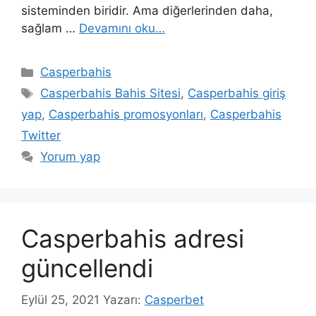
sisteminden biridir. Ama diğerlerinden daha,
sağlam …
Devamını oku…
Kategoriler
Casperbahis
Etiketler
Casperbahis Bahis Sitesi
,
Casperbahis giriş
yap
,
Casperbahis promosyonları
,
Casperbahis
Twitter
Yorum yap
Casperbahis adresi
güncellendi
Eylül 25, 2021
Yazarı:
Casperbet