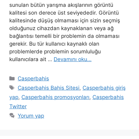
sunulan bütün yarışma akışlarının görüntü
kalitesi son derece üst seviyededir. Görüntü
kalitesinde düşüş olmaması için sizin seçmiş
olduğunuz cihazdan kaynaklanan veya ağ
bağlantısı temelli bir problemin da olmaması
gerekir. Bu tür kullanıcı kaynaklı olan
problemlerde problemin sorumluluğu
kullanıcılara ait …
Devamını oku…
Kategoriler
Casperbahis
Etiketler
Casperbahis Bahis Sitesi
,
Casperbahis giriş
yap
,
Casperbahis promosyonları
,
Casperbahis
Twitter
Yorum yap