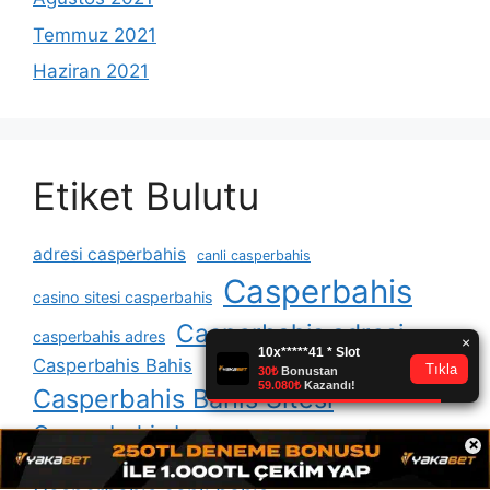
Temmuz 2021
Haziran 2021
Etiket Bulutu
adresi casperbahis
canli casperbahis
Casperbahis
casino sitesi casperbahis
Casperbahis adresi
casperbahis adres
Casperbahis Bahis
Casperbahis Bahis Sitesi
Casperbahis bonus
Casperbahis Bonusları
×
casperbahis canli maç izle