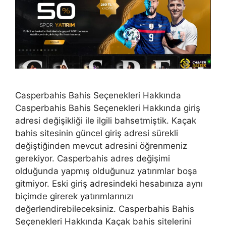
Casperbahis Bahis Seçenekleri Hakkında
Casperbahis Bahis Seçenekleri Hakkında giriş
adresi değişikliği ile ilgili bahsetmiştik. Kaçak
bahis sitesinin güncel giriş adresi sürekli
değiştiğinden mevcut adresini öğrenmeniz
gerekiyor. Casperbahis adres değişimi
olduğunda yapmış olduğunuz yatırımlar boşa
gitmiyor. Eski giriş adresindeki hesabınıza aynı
biçimde girerek yatırımlarınızı
değerlendirebileceksiniz. Casperbahis Bahis
Seçenekleri Hakkında Kaçak bahis sitelerini