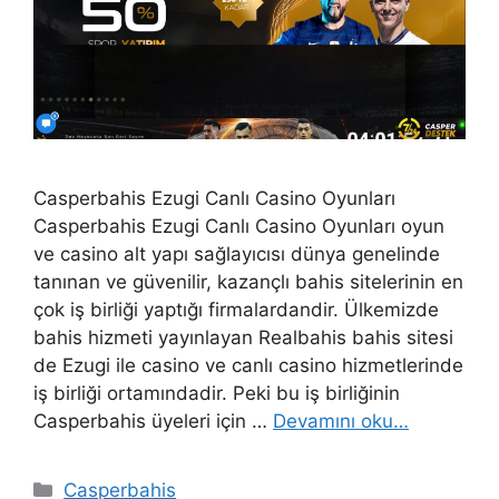
Casperbahis Ezugi Canlı Casino Oyunları
Casperbahis Ezugi Canlı Casino Oyunları oyun
ve casino alt yapı sağlayıcısı dünya genelinde
tanınan ve güvenilir, kazançlı bahis sitelerinin en
çok iş birliği yaptığı firmalardandir. Ülkemizde
bahis hizmeti yayınlayan Realbahis bahis sitesi
de Ezugi ile casino ve canlı casino hizmetlerinde
iş birliği ortamındadir. Peki bu iş birliğinin
Casperbahis üyeleri için …
Devamını oku…
Kategoriler
Casperbahis