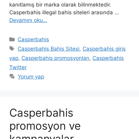
kanıtlamış bir marka olarak bilinmektedir.
Casperbahis illegal bahis siteleri arasında …
Devamını oku…
Kategoriler
Casperbahis
Etiketler
Casperbahis Bahis Sitesi
,
Casperbahis giriş
yap
,
Casperbahis promosyonları
,
Casperbahis
Twitter
Yorum yap
Casperbahis
promosyon ve
kampanyalar