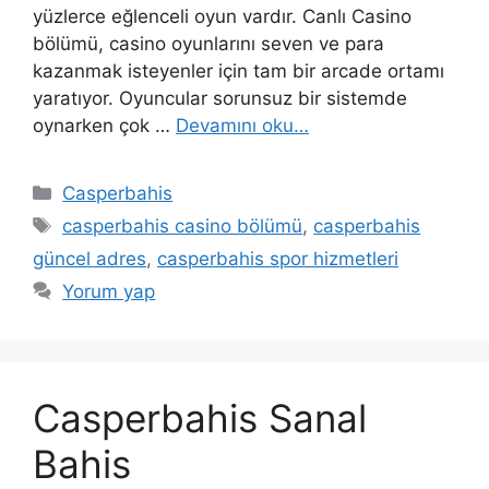
yüzlerce eğlenceli oyun vardır. Canlı Casino
bölümü, casino oyunlarını seven ve para
kazanmak isteyenler için tam bir arcade ortamı
yaratıyor. Oyuncular sorunsuz bir sistemde
oynarken çok …
Devamını oku…
Kategoriler
Casperbahis
Etiketler
casperbahis casino bölümü
,
casperbahis
güncel adres
,
casperbahis spor hizmetleri
Yorum yap
Casperbahis Sanal
Bahis