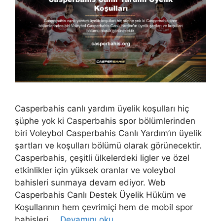
Casperbahis canlı yardım üyelik koşulları hiç
şüphe yok ki Casperbahis spor bölümlerinden
biri Voleybol Casperbahis Canlı Yardım’ın üyelik
şartları ve koşulları bölümü olarak görünecektir.
Casperbahis, çeşitli ülkelerdeki ligler ve özel
etkinlikler için yüksek oranlar ve voleybol
bahisleri sunmaya devam ediyor. Web
Casperbahis Canlı Destek Üyelik Hüküm ve
Koşullarının hem çevrimiçi hem de mobil spor
bahisleri …
Devamını oku…