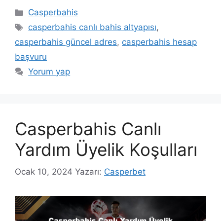
Kategoriler
Casperbahis
Etiketler
casperbahis canlı bahis altyapısı
,
casperbahis güncel adres
,
casperbahis hesap
başvuru
Yorum yap
Casperbahis Canlı
Yardım Üyelik Koşulları
Ocak 10, 2024
Yazarı:
Casperbet