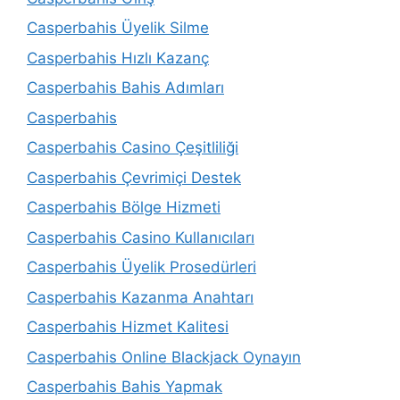
Casperbahis Üyelik Silme
Casperbahis Hızlı Kazanç
Casperbahis Bahis Adımları
Casperbahis
Casperbahis Casino Çeşitliliği
Casperbahis Çevrimiçi Destek
Casperbahis Bölge Hizmeti
Casperbahis Casino Kullanıcıları
Casperbahis Üyelik Prosedürleri
Casperbahis Kazanma Anahtarı
Casperbahis Hizmet Kalitesi
Casperbahis Online Blackjack Oynayın
Casperbahis Bahis Yapmak