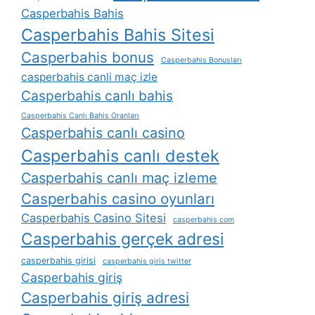
Casperbahis Bahis
Casperbahis Bahis Sitesi
Casperbahis bonus
Casperbahis Bonusları
casperbahis canli maç izle
Casperbahis canlı bahis
Casperbahis Canlı Bahis Oranları
Casperbahis canlı casino
Casperbahis canlı destek
Casperbahis canlı maç izleme
Casperbahis casino oyunları
Casperbahis Casino Sitesi
casperbahis com
Casperbahis gerçek adresi
casperbahis girisi
casperbahis giris twitter
Casperbahis giriş
Casperbahis giriş adresi