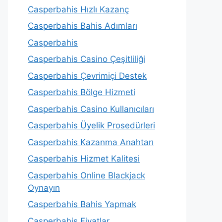
Casperbahis Hızlı Kazanç
Casperbahis Bahis Adımları
Casperbahis
Casperbahis Casino Çeşitliliği
Casperbahis Çevrimiçi Destek
Casperbahis Bölge Hizmeti
Casperbahis Casino Kullanıcıları
Casperbahis Üyelik Prosedürleri
Casperbahis Kazanma Anahtarı
Casperbahis Hizmet Kalitesi
Casperbahis Online Blackjack
Oynayın
Casperbahis Bahis Yapmak
Casperbahis Fiyatlar