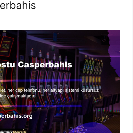
perbahis