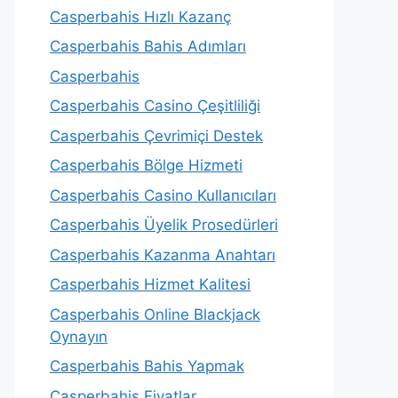
Casperbahis Hızlı Kazanç
Casperbahis Bahis Adımları
Casperbahis
Casperbahis Casino Çeşitliliği
Casperbahis Çevrimiçi Destek
Casperbahis Bölge Hizmeti
Casperbahis Casino Kullanıcıları
Casperbahis Üyelik Prosedürleri
Casperbahis Kazanma Anahtarı
Casperbahis Hizmet Kalitesi
Casperbahis Online Blackjack
Oynayın
Casperbahis Bahis Yapmak
Casperbahis Fiyatlar