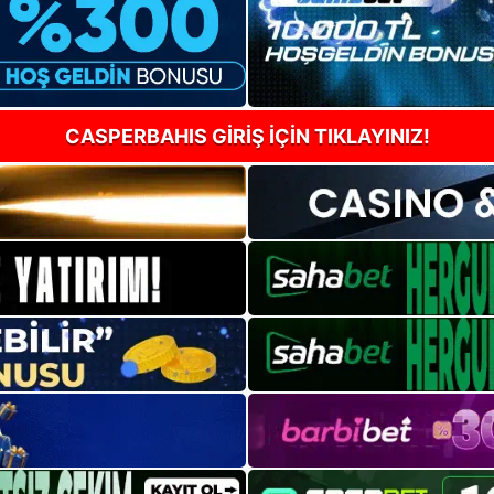
CASPERBAHIS GİRİŞ İÇİN TIKLAYINIZ!