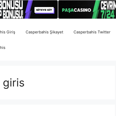
is Giriş
Casperbahis Şikayet
Casperbahis Twitter
his
giris