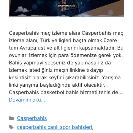
Casperbahis maç izleme alanı Casperbahis maç
izleme alanı, Türkiye ligleri başta olmak üzere
tüm Avrupa üst ve alt liglerini kapsamaktadır. Bu
oyunları izlemek için para ödemenize gerek yok.
Bahis yapmayı seçseniz de yapmasanız da
izlemek istediğiniz maçın linkine tıklayıp
kesintisiz olarak keyfini çıkarabilirsiniz. Yarışma
linki yarışma başladığında aktif olacaktır.
Casperbahis basketbol bahis hizmeti tenis de …
Devamını oku…
Kategoriler
Casperbahis
Etiketler
casperbahis canlı spor bahisleri
,