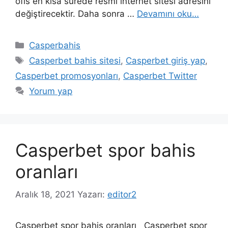
ofis en kısa sürede resmi internet sitesi adresini
değiştirecektir. Daha sonra …
Devamını oku…
Kategoriler
Casperbahis
Etiketler
Casperbet bahis sitesi
,
Casperbet giriş yap
,
Casperbet promosyonları
,
Casperbet Twitter
Yorum yap
Casperbet spor bahis
oranları
Aralık 18, 2021
Yazarı:
editor2
Casperbet spor bahis oranları Casperbet spor