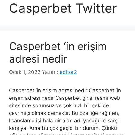
Casperbet Twitter
Casperbet ‘in erişim
adresi nedir
Ocak 1, 2022
Yazarı:
editor2
Casperbet ‘in erişim adresi nedir Casperbet ‘in
erişim adresi nedir Casperbet girişi resmi web
sitesinde sorunsuz ve çok hızlı bir şekilde
çevrimiçi olmak demektir. Bu özelliğe rağmen,
lisanslama işi hala bir alan adı yasağı ile karşı
karşıya. Ama bu çok geçici bir durum. Çünkü