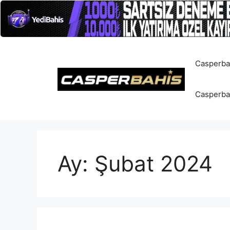
İçeriğe
atla
Casperbah
Casperba
Ay:
Şubat 2024