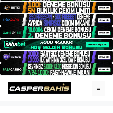
İçeriğe
atla
Menü