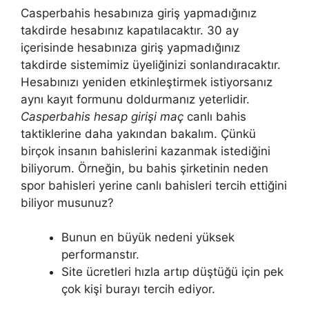
Casperbahis hesabınıza giriş yapmadığınız
takdirde hesabınız kapatılacaktır. 30 ay
içerisinde hesabınıza giriş yapmadığınız
takdirde sistemimiz üyeliğinizi sonlandıracaktır.
Hesabınızı yeniden etkinleştirmek istiyorsanız
aynı kayıt formunu doldurmanız yeterlidir.
Casperbahis hesap girişi maç
canlı bahis
taktiklerine daha yakından bakalım. Çünkü
birçok insanın bahislerini kazanmak istediğini
biliyorum. Örneğin, bu bahis şirketinin neden
spor bahisleri yerine canlı bahisleri tercih ettiğini
biliyor musunuz?
Bunun en büyük nedeni yüksek
performanstır.
Site ücretleri hızla artıp düştüğü için pek
çok kişi burayı tercih ediyor.