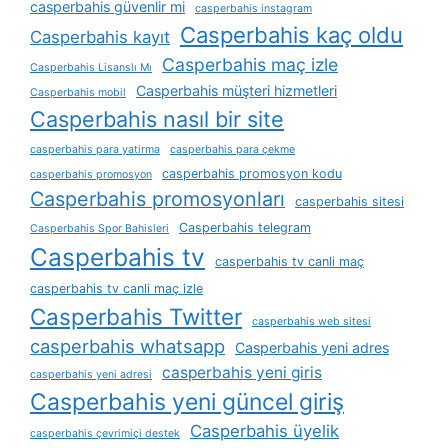
casperbahis güvenlir mi
casperbahis instagram
Casperbahis kaç oldu
Casperbahis kayıt
Casperbahis maç izle
Casperbahis Lisanslı Mı
Casperbahis müşteri hizmetleri
Casperbahis mobil
Casperbahis nasıl bir site
casperbahis para yatirma
casperbahis para çekme
casperbahis promosyon kodu
casperbahis promosyon
Casperbahis promosyonları
casperbahis sitesi
Casperbahis telegram
Casperbahis Spor Bahisleri
Casperbahis tv
casperbahis tv canli maç
casperbahis tv canli maç izle
Casperbahis Twitter
casperbahis web sitesi
casperbahis whatsapp
Casperbahis yeni adres
casperbahis yeni giris
casperbahis yeni adresi
Casperbahis yeni güncel giriş
Casperbahis üyelik
casperbahis çevrimiçi destek