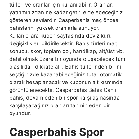
türleri ve oranlar için kullanılabilir. Oranlar,
yatırımınızdan ne kadar getiri elde edeceğinizi
gösteren sayılardır. Casperbahis maç öncesi
bahislerini yüksek oranlarla sunuyor.
Kullanıcılara kupon sayfasında döviz kuru
değişiklikleri bildirilecektir. Bahis türleri maç
sonucu, skor, toplam gol, handikap, alt/üst vb.
dahil olmak üzere bir oyunda oluşabilecek tüm
olasılıkları dikkate alır. Bahis türlerinden birini
seçtiğinizde kazanabileceğiniz tutar otomatik
olarak hesaplanacak ve kuponun alt kısmında
görüntülenecektir. Casperbahis Bahis Canlı
bahis, devam eden bir spor karşılaşmasında
karşılaşacağınız oranları tahmin eden bir
oyundur.
Casperbahis Spor