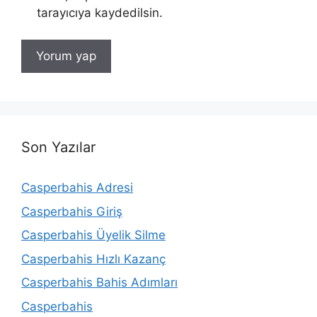
tarayıcıya kaydedilsin.
Son Yazılar
Casperbahis Adresi
Casperbahis Giriş
Casperbahis Üyelik Silme
Casperbahis Hızlı Kazanç
Casperbahis Bahis Adımları
Casperbahis