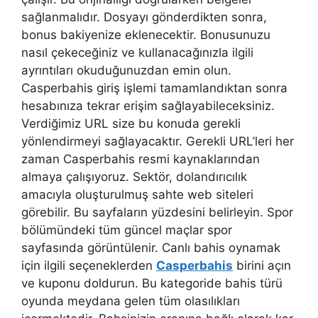
sağlanmalıdır. Dosyayı gönderdikten sonra,
bonus bakiyenize eklenecektir. Bonusunuzu
nasıl çekeceğiniz ve kullanacağınızla ilgili
ayrıntıları okuduğunuzdan emin olun.
Casperbahis giriş işlemi tamamlandıktan sonra
hesabınıza tekrar erişim sağlayabileceksiniz.
Verdiğimiz URL size bu konuda gerekli
yönlendirmeyi sağlayacaktır. Gerekli URL’leri her
zaman Casperbahis resmi kaynaklarından
almaya çalışıyoruz. Sektör, dolandırıcılık
amacıyla oluşturulmuş sahte web siteleri
görebilir. Bu sayfaların yüzdesini belirleyin. Spor
bölümündeki tüm güncel maçlar spor
sayfasında görüntülenir. Canlı bahis oynamak
için ilgili seçeneklerden
Casperbahis
birini açın
ve kuponu doldurun. Bu kategoride bahis türü
oyunda meydana gelen tüm olasılıkları