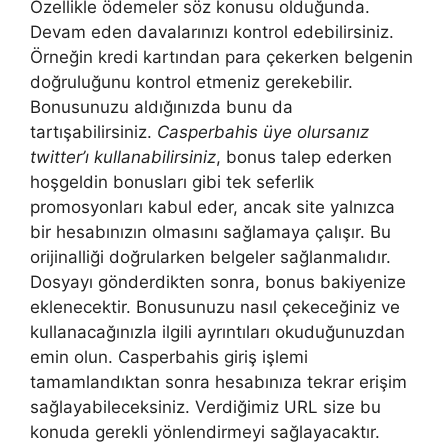
Özellikle ödemeler söz konusu olduğunda.
Devam eden davalarınızı kontrol edebilirsiniz.
Örneğin kredi kartından para çekerken belgenin
doğruluğunu kontrol etmeniz gerekebilir.
Bonusunuzu aldığınızda bunu da
tartışabilirsiniz.
Casperbahis üye olursanız
twitter’ı kullanabilirsiniz
, bonus talep ederken
hoşgeldin bonusları gibi tek seferlik
promosyonları kabul eder, ancak site yalnızca
bir hesabınızın olmasını sağlamaya çalışır. Bu
orijinalliği doğrularken belgeler sağlanmalıdır.
Dosyayı gönderdikten sonra, bonus bakiyenize
eklenecektir. Bonusunuzu nasıl çekeceğiniz ve
kullanacağınızla ilgili ayrıntıları okuduğunuzdan
emin olun. Casperbahis giriş işlemi
tamamlandıktan sonra hesabınıza tekrar erişim
sağlayabileceksiniz. Verdiğimiz URL size bu
konuda gerekli yönlendirmeyi sağlayacaktır.