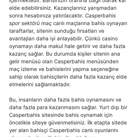
içermektedir. Bahsinizin oranına bağlı olarak kar
elde edebilirsiniz. Kazançlarınız yarışmadan
sonra hesabınıza yatırılacaktır.
Casperbahis
spor sektörü maç
canlı maçlarına bahis oynayan
taraftarlar, sitenin sunduğu fırsatları ve
avantajları daha iyi anlayabilir. Çünkü casino
oynamayı daha makul hale getirir ve daha fazla
kazanç sağlar. Bu durumda kişiler sitenin ana
gelir menüsü olan Casperbahis menüsünden
maç izleme ve bahislerini yapma seçeneğine
sahip olarak bahisçilerin daha fazla kazanç elde
etmelerini sağlamaktadır.
Bu, insanların daha fazla bahis oynamasını ve
daha fazla para kazanmasını sağlar. Yurt dışı bir
Casperbahis sitesinde bahis oynamak için
öncelikle siteye güvenmelisiniz. İlk etapta sitede
yer alan bahisçi Casperbahis canlı oyunlarını