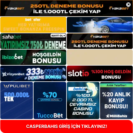
×
CASPERBAHIS GİRİŞ İÇİN TIKLAYINIZ!