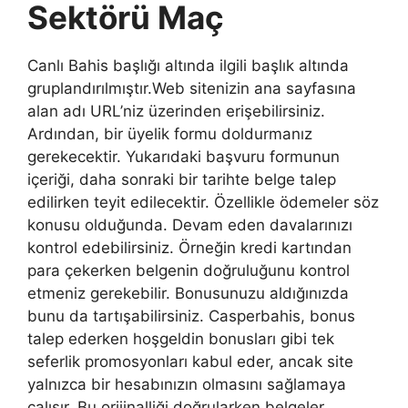
Sektörü Maç
Canlı Bahis başlığı altında ilgili başlık altında
gruplandırılmıştır.Web sitenizin ana sayfasına
alan adı URL’niz üzerinden erişebilirsiniz.
Ardından, bir üyelik formu doldurmanız
gerekecektir. Yukarıdaki başvuru formunun
içeriği, daha sonraki bir tarihte belge talep
edilirken teyit edilecektir. Özellikle ödemeler söz
konusu olduğunda. Devam eden davalarınızı
kontrol edebilirsiniz. Örneğin kredi kartından
para çekerken belgenin doğruluğunu kontrol
etmeniz gerekebilir. Bonusunuzu aldığınızda
bunu da tartışabilirsiniz. Casperbahis, bonus
talep ederken hoşgeldin bonusları gibi tek
seferlik promosyonları kabul eder, ancak site
yalnızca bir hesabınızın olmasını sağlamaya
çalışır. Bu orijinalliği doğrularken belgeler