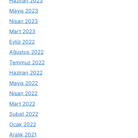
Haziran 2023
Mayıs 2023
Nisan 2023
Mart 2023
Eylül 2022
Ağustos 2022
Temmuz 2022
Haziran 2022
Mayıs 2022
Nisan 2022
Mart 2022
Şubat 2022
Ocak 2022
Aralık 2021