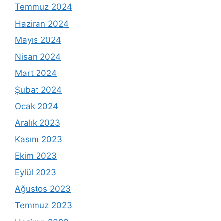
Temmuz 2024
Haziran 2024
Mayıs 2024
Nisan 2024
Mart 2024
Şubat 2024
Ocak 2024
Aralık 2023
Kasım 2023
Ekim 2023
Eylül 2023
Ağustos 2023
Temmuz 2023