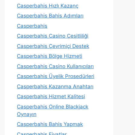
Casperbahis Hızlı Kazanç
Casperbahis Bahis Adımları
Casperbahis
Casperbahis Casino Çeşitliliği
Casperbahis Çevrimiçi Destek
Casperbahis Bölge Hizmeti
Casperbahis Casino Kullanıcıları
Casperbahis Üyelik Prosedürleri
Casperbahis Kazanma Anahtarı
Casperbahis Hizmet Kalitesi
Casperbahis Online Blackjack
Oynayın
Casperbahis Bahis Yapmak
Casperbahis Fiyatlar