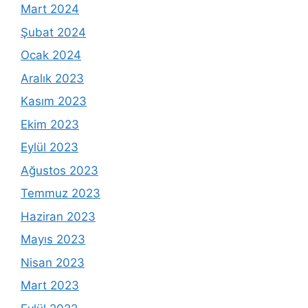
Mart 2024
Şubat 2024
Ocak 2024
Aralık 2023
Kasım 2023
Ekim 2023
Eylül 2023
Ağustos 2023
Temmuz 2023
Haziran 2023
Mayıs 2023
Nisan 2023
Mart 2023