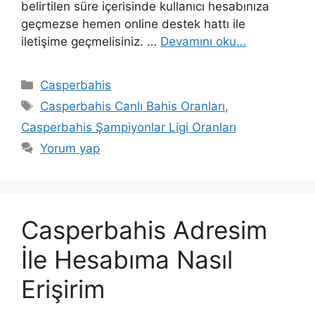
belirtilen süre içerisinde kullanıcı hesabınıza
geçmezse hemen online destek hattı ile
iletişime geçmelisiniz. …
Devamını oku…
Kategoriler
Casperbahis
Etiketler
Casperbahis Canlı Bahis Oranları
,
Casperbahis Şampiyonlar Ligi Oranları
Yorum yap
Casperbahis Adresim
İle Hesabıma Nasıl
Erişirim