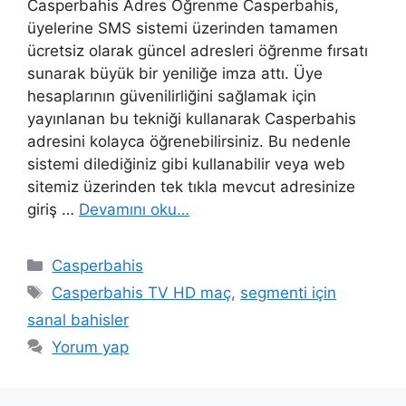
Casperbahis Adres Öğrenme Casperbahis,
üyelerine SMS sistemi üzerinden tamamen
ücretsiz olarak güncel adresleri öğrenme fırsatı
sunarak büyük bir yeniliğe imza attı. Üye
hesaplarının güvenilirliğini sağlamak için
yayınlanan bu tekniği kullanarak Casperbahis
adresini kolayca öğrenebilirsiniz. Bu nedenle
sistemi dilediğiniz gibi kullanabilir veya web
sitemiz üzerinden tek tıkla mevcut adresinize
giriş …
Devamını oku…
Kategoriler
Casperbahis
Etiketler
Casperbahis TV HD maç
,
segmenti için
sanal bahisler
Yorum yap