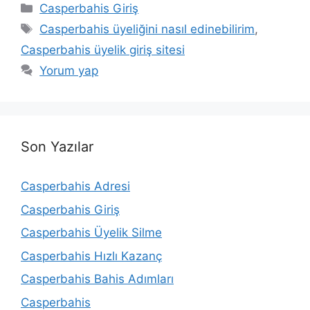
Kategoriler
Casperbahis Giriş
Etiketler
Casperbahis üyeliğini nasıl edinebilirim
,
Casperbahis üyelik giriş sitesi
Yorum yap
Son Yazılar
Casperbahis Adresi
Casperbahis Giriş
Casperbahis Üyelik Silme
Casperbahis Hızlı Kazanç
Casperbahis Bahis Adımları
Casperbahis