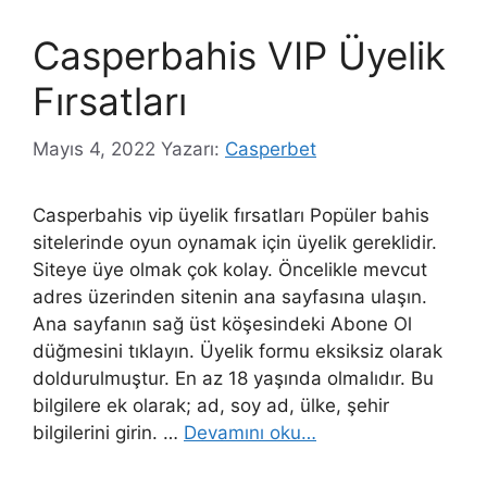
Casperbahis VIP Üyelik
Fırsatları
Mayıs 4, 2022
Yazarı:
Casperbet
Casperbahis vip üyelik fırsatları Popüler bahis
sitelerinde oyun oynamak için üyelik gereklidir.
Siteye üye olmak çok kolay. Öncelikle mevcut
adres üzerinden sitenin ana sayfasına ulaşın.
Ana sayfanın sağ üst köşesindeki Abone Ol
düğmesini tıklayın. Üyelik formu eksiksiz olarak
doldurulmuştur. En az 18 yaşında olmalıdır. Bu
bilgilere ek olarak; ad, soy ad, ülke, şehir
bilgilerini girin. …
Devamını oku…