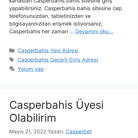
kanaldan Casperbahis bahis sitesine giriş
yapabilirsiniz. Casperbahis bahis sitesine cep
telefonunuzdan, tabletinizden ve
bilgisayarınızdan erişmek istiyorsanız;
Casperbahis her zaman …
Devamını oku…
Kategoriler
Casperbahis Yeni Adresi
Etiketler
Casperbahis Geçerli Giriş Adresi
Yorum yap
Casperbahis Üyesi
Olabilirim
Mayıs 21, 2022
Yazarı:
Casperbet