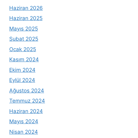
Haziran 2026
Haziran 2025
Mayıs 2025
Şubat 2025
Ocak 2025
Kasım 2024
Ekim 2024
Eylül 2024
Ağustos 2024
Temmuz 2024
Haziran 2024
Mayıs 2024
Nisan 2024