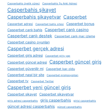
Casperbahis üyelik süreci
Casperbahis Şu Anki Adresi
Casperbahis şikayet
Casperbahis şikayetvar
Casperbet
Casperbet bonus
Casperbet adresi
Casperbet bahis sitesi
Casperbet canlı casino
Casperbet canlı bahis
Casperbet canlı destek
Casperbet canlı maç izleme
Casperbet casino oyunları
Casperbet gerçek adresi
Casperbet giriş adresi
Casperbet giriş yap
Casperbet güncel giriş
Casperbet güncel adresi
Casperbet güvenilir mi
Casperbet kaç oldu
Casperbet nasıl bir site
Casperbet promosyonları
Casperbet tv
Casperbet Twitter
Casperbet yeni güncel giriş
Casperbet şikayet
Casperbet şikayetvar
giris casperbahis
giris adresi casperbahis
girisi casperbahis
güncel adresi casperbahis
güncel casperbahis