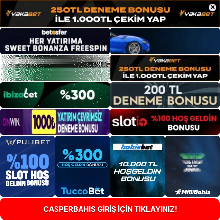
×
CASPERBAHIS GİRİŞ İÇİN TIKLAYINIZ!