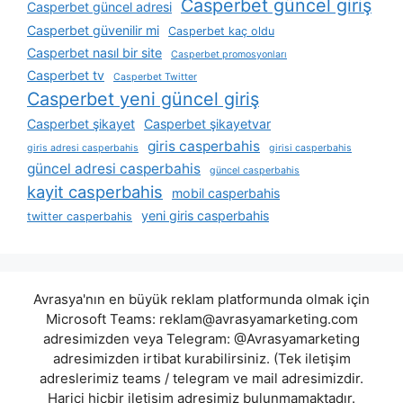
Casperbet güncel giriş
Casperbet güncel adresi
Casperbet güvenilir mi
Casperbet kaç oldu
Casperbet nasıl bir site
Casperbet promosyonları
Casperbet tv
Casperbet Twitter
Casperbet yeni güncel giriş
Casperbet şikayet
Casperbet şikayetvar
giris casperbahis
giris adresi casperbahis
girisi casperbahis
güncel adresi casperbahis
güncel casperbahis
kayit casperbahis
mobil casperbahis
yeni giris casperbahis
twitter casperbahis
Avrasya'nın en büyük reklam platformunda olmak için
Microsoft Teams:
reklam@avrasyamarketing.com
adresimizden veya Telegram: @Avrasyamarketing
adresimizden irtibat kurabilirsiniz. (Tek iletişim
adreslerimiz teams / telegram ve mail adresimizdir.
Harici hiçbir iletişim adresimiz bulunmamaktadır.