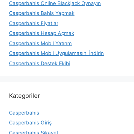
Casperbahis Online Blackjack Oynayın
Casperbahis Bahis Yapmak
Casperbahis Fiyatlar
Casperbahis Hesap Açmak
Casperbahis Mobil Yatırım
Casperbahis Mobil Uygulamasını İndirin
Casperbahis Destek Ekibi
Kategoriler
Casperbahis
Casperbahis Giriş
Casperbahis Şikayet