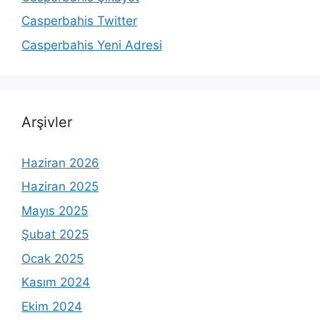
Casperbahis Twitter
Casperbahis Yeni Adresi
Arşivler
Haziran 2026
Haziran 2025
Mayıs 2025
Şubat 2025
Ocak 2025
Kasım 2024
Ekim 2024