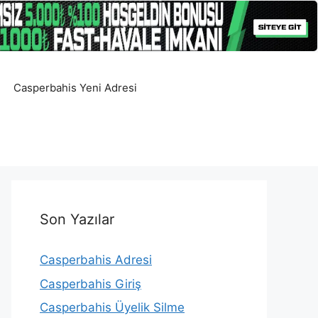
Casperbahis Yeni Adresi
Son Yazılar
Casperbahis Adresi
Casperbahis Giriş
Casperbahis Üyelik Silme