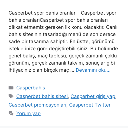
Casperbet spor bahis oranları Casperbet spor
bahis oranlarıCasperbet spor bahis oranları
dikkat etmemiz gereken ilk konu olacaktır. Canlı
bahis sitesinin tasarladığı menü de son derece
sade bir tasarıma sahiptir. En üstte, görünümü
isteklerinize göre değiştirebilirsiniz. Bu bölümde
genel bakış, maç tablosu, gerçek zamanlı çoklu
görünüm, gerçek zamanlı takvim, sonuçlar gibi
ihtiyacınız olan birçok maç …
Devamını oku…
Kategoriler
Casperbahis
Etiketler
Casperbet bahis sitesi
,
Casperbet giriş yap
,
Casperbet promosyonları
,
Casperbet Twitter
Yorum yap