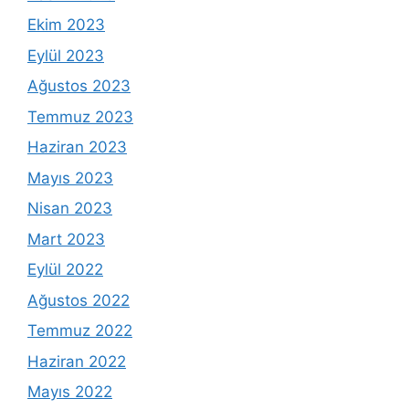
Ekim 2023
Eylül 2023
Ağustos 2023
Temmuz 2023
Haziran 2023
Mayıs 2023
Nisan 2023
Mart 2023
Eylül 2022
Ağustos 2022
Temmuz 2022
Haziran 2022
Mayıs 2022