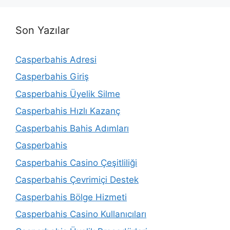
Son Yazılar
Casperbahis Adresi
Casperbahis Giriş
Casperbahis Üyelik Silme
Casperbahis Hızlı Kazanç
Casperbahis Bahis Adımları
Casperbahis
Casperbahis Casino Çeşitliliği
Casperbahis Çevrimiçi Destek
Casperbahis Bölge Hizmeti
Casperbahis Casino Kullanıcıları