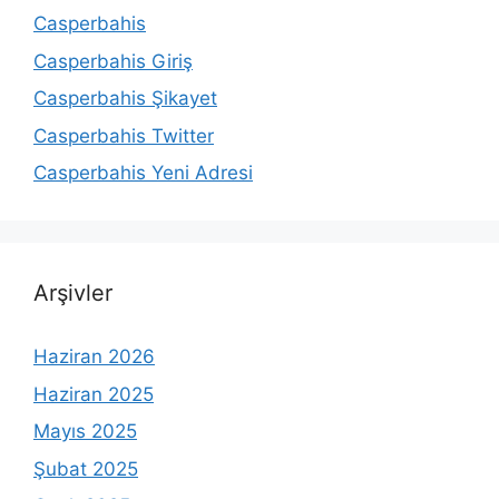
Casperbahis
Casperbahis Giriş
Casperbahis Şikayet
Casperbahis Twitter
Casperbahis Yeni Adresi
Arşivler
Haziran 2026
Haziran 2025
Mayıs 2025
Şubat 2025