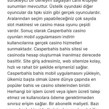
sürükleyici bir deneyim sağlayan canlı krupiyer
sunumları mevcuttur. Üstelik oyundaki diğer
oyuncular da tıpkı sizin gibi gerçek oyunculardır.
Aralarından seçim yapabileceğiniz çok sayıda
slot makinesi ve casino masa oyunu çeşidi
vardır. Sonuç olarak
Casperbahis casino
oyunları mobil uygulamasını i̇ndirin
kullanıcılarına gerçek casino hizmetleri
sunmaktadır. Casperbahis bahis sitesi ve
casinoda hesap oluşturmak inanılmaz derecede
basittir. Site giriş adresimiz, web sitemize kolay,
hızlı ve rahat bir şekilde erişmenizi sağlar.
Casperbahis bahis mobil uygulamasını yükleyin,
ülkemiz başta olmak üzere dünya çapında en
popüler bahis ve casino sitelerinden biridir.
Herhangi bir işlem ücreti veya işlem ücreti talep
etmez ve kullanıcılara ödeme gerektirmeden
sınırsız erişim sağlar. Bir abonelik maliyeti. Bazı