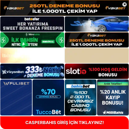
×
CASPERBAHIS GİRİŞ İÇİN TIKLAYINIZ!