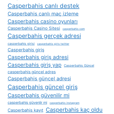
Casperbahis canlı destek
Casperbahis canlı maç izleme
Casperbahis casino oyunları
Casperbahis Casino Sitesi
casperbahis com
Casperbahis gerçek adresi
casperbahis girisi
casperbahis giris twitter
Casperbahis giriş
Casperbahis giriş adresi
Casperbahis giriş yap
Casperbahis Güncel
casperbahis güncel adres
Casperbahis güncel adresi
Casperbahis güncel giriş
Casperbahis güvenilir mi
casperbahis güvenlir mi
casperbahis instagram
Casperbahis kaç oldu
Casperbahis kayıt