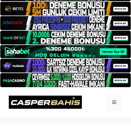
İçeriğe
atla
Menü