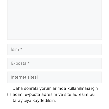
İsim
E-
posta
İnternet
sitesi
Daha sonraki yorumlarımda kullanılması için
adım, e-posta adresim ve site adresim bu
tarayıcıya kaydedilsin.