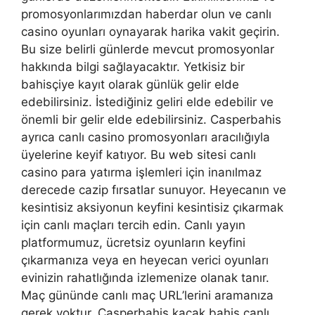
promosyonlarımızdan haberdar olun ve canlı
casino oyunları oynayarak harika vakit geçirin.
Bu size belirli günlerde mevcut promosyonlar
hakkında bilgi sağlayacaktır. Yetkisiz bir
bahisçiye kayıt olarak günlük gelir elde
edebilirsiniz. İstediğiniz geliri elde edebilir ve
önemli bir gelir elde edebilirsiniz. Casperbahis
ayrıca canlı casino promosyonları aracılığıyla
üyelerine keyif katıyor. Bu web sitesi canlı
casino para yatırma işlemleri için inanılmaz
derecede cazip fırsatlar sunuyor. Heyecanın ve
kesintisiz aksiyonun keyfini kesintisiz çıkarmak
için canlı maçları tercih edin. Canlı yayın
platformumuz, ücretsiz oyunların keyfini
çıkarmanıza veya en heyecan verici oyunları
evinizin rahatlığında izlemenize olanak tanır.
Maç gününde canlı maç URL’lerini aramanıza
gerek yoktur. Casperbahis kaçak bahis canlı