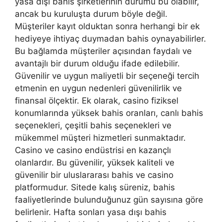
yasa dışı bahis şirketlerinin durumu bu olabilir,
ancak bu kuruluşta durum böyle değil.
Müşteriler kayıt olduktan sonra herhangi bir ek
hediyeye ihtiyaç duymadan bahis oynayabilirler.
Bu bağlamda müşteriler açısından faydalı ve
avantajlı bir durum olduğu ifade edilebilir.
Güvenilir ve uygun maliyetli bir seçeneği tercih
etmenin en uygun nedenleri güvenilirlik ve
finansal ölçektir. Ek olarak, casino fiziksel
konumlarında yüksek bahis oranları, canlı bahis
seçenekleri, çeşitli bahis seçenekleri ve
mükemmel müşteri hizmetleri sunmaktadır.
Casino ve casino endüstrisi en kazançlı
olanlardır. Bu güvenilir, yüksek kaliteli ve
güvenilir bir uluslararası bahis ve casino
platformudur. Sitede kalış süreniz, bahis
faaliyetlerinde bulunduğunuz gün sayısına göre
belirlenir. Hafta sonları yasa dışı bahis