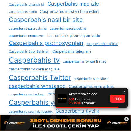
Casperbahis maç izle
Casperbahis Lisanslı Mı
Casperbahis müşteri hizmetleri
Casperbahis mobil
Casperbahis nasıl bir site
casperbahis para yatirma
casperbahis para çekme
casperbahis promosyon kodu
casperbahis promosyon
Casperbahis promosyonları
casperbahis sitesi
Casperbahis telegram
Casperbahis Spor Bahisleri
Casperbahis tv
casperbahis tv canli maç
casperbahis tv canli maç izle
Casperbahis Twitter
casperbahis web sitesi
casperbahis whatsapp
Casperbahis yeni adres
casperbahis yeni giris
casperbahis yeni adresi
Casperbahis yeni güncel giriş
Casperbahis üyelik
casperbahis çevrimiçi destek
×
Casperbahis üyelik süreci
Casperbahis Şu Anki Adresi
Casperbahis şikayet