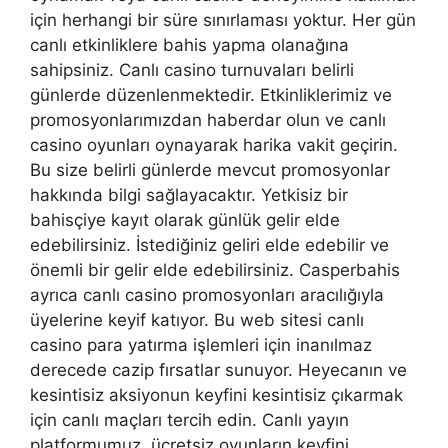
için herhangi bir süre sınırlaması yoktur. Her gün
canlı etkinliklere bahis yapma olanağına
sahipsiniz. Canlı casino turnuvaları belirli
günlerde düzenlenmektedir. Etkinliklerimiz ve
promosyonlarımızdan haberdar olun ve canlı
casino oyunları oynayarak harika vakit geçirin.
Bu size belirli günlerde mevcut promosyonlar
hakkında bilgi sağlayacaktır. Yetkisiz bir
bahisçiye kayıt olarak günlük gelir elde
edebilirsiniz. İstediğiniz geliri elde edebilir ve
önemli bir gelir elde edebilirsiniz. Casperbahis
ayrıca canlı casino promosyonları aracılığıyla
üyelerine keyif katıyor. Bu web sitesi canlı
casino para yatırma işlemleri için inanılmaz
derecede cazip fırsatlar sunuyor. Heyecanın ve
kesintisiz aksiyonun keyfini kesintisiz çıkarmak
için canlı maçları tercih edin. Canlı yayın
platformumuz, ücretsiz oyunların keyfini