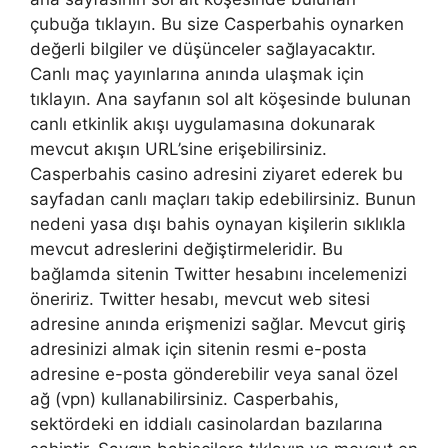
çubuğa tıklayın. Bu size Casperbahis oynarken
değerli bilgiler ve düşünceler sağlayacaktır.
Canlı maç yayınlarına anında ulaşmak için
tıklayın. Ana sayfanın sol alt köşesinde bulunan
canlı etkinlik akışı uygulamasına dokunarak
mevcut akışın URL’sine erişebilirsiniz.
Casperbahis casino adresini ziyaret ederek bu
sayfadan canlı maçları takip edebilirsiniz. Bunun
nedeni yasa dışı bahis oynayan kişilerin sıklıkla
mevcut adreslerini değiştirmeleridir. Bu
bağlamda sitenin Twitter hesabını incelemenizi
öneririz. Twitter hesabı, mevcut web sitesi
adresine anında erişmenizi sağlar. Mevcut giriş
adresinizi almak için sitenin resmi e-posta
adresine e-posta gönderebilir veya sanal özel
ağ (vpn) kullanabilirsiniz. Casperbahis,
sektördeki en iddialı casinolardan bazılarına