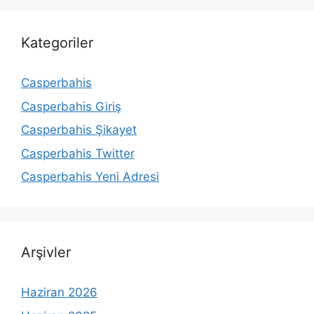
Kategoriler
Casperbahis
Casperbahis Giriş
Casperbahis Şikayet
Casperbahis Twitter
Casperbahis Yeni Adresi
Arşivler
Haziran 2026