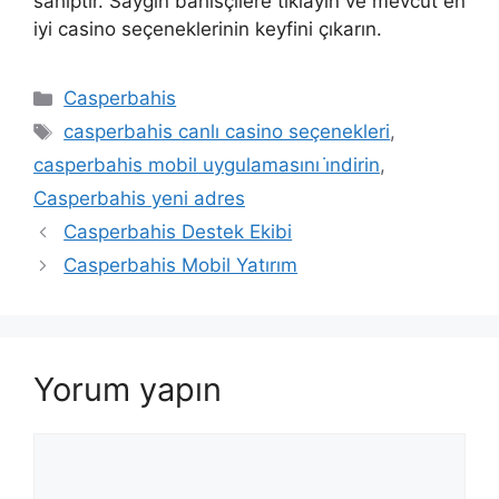
sahiptir. Saygın bahisçilere tıklayın ve mevcut en
iyi casino seçeneklerinin keyfini çıkarın.
Kategoriler
Casperbahis
Etiketler
casperbahis canlı casino seçenekleri
,
casperbahis mobil uygulamasını i̇ndirin
,
Casperbahis yeni adres
Yazı
Casperbahis Destek Ekibi
dolaşımı
Casperbahis Mobil Yatırım
Yorum yapın
Yorum