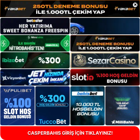
×
CASPERBAHIS GİRİŞ İÇİN TIKLAYINIZ!