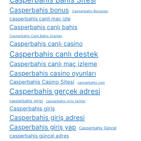
Casperbahis bonus
Casperbahis Bonusları
casperbahis canli maç izle
Casperbahis canlı bahis
Casperbahis Canlı Bahis Oranları
Casperbahis canlı casino
Casperbahis canlı destek
Casperbahis canlı maç izleme
Casperbahis casino oyunları
Casperbahis Casino Sitesi
casperbahis com
Casperbahis gerçek adresi
casperbahis girisi
casperbahis giris twitter
Casperbahis giriş
Casperbahis giriş adresi
Casperbahis giriş yap
Casperbahis Güncel
casperbahis güncel adres