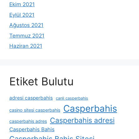
Ekim 2021
Eylül 2021
Ağustos 2021
Temmuz 2021
Haziran 2021
Etiket Bulutu
adresi casperbahis
canli casperbahis
Casperbahis
casino sitesi casperbahis
Casperbahis adresi
casperbahis adres
Casperbahis Bahis
Casperbahis Bahis Sitesi