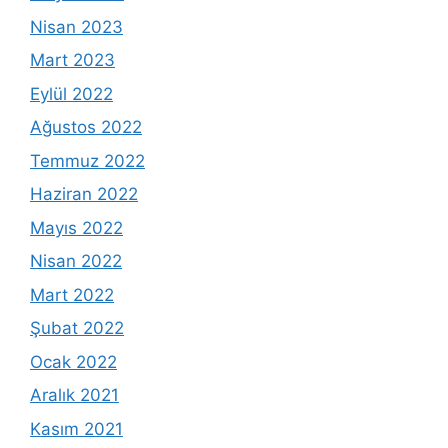
Nisan 2023
Mart 2023
Eylül 2022
Ağustos 2022
Temmuz 2022
Haziran 2022
Mayıs 2022
Nisan 2022
Mart 2022
Şubat 2022
Ocak 2022
Aralık 2021
Kasım 2021