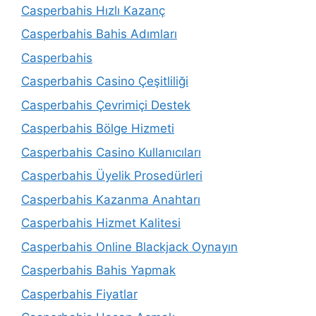
Casperbahis Hızlı Kazanç
Casperbahis Bahis Adımları
Casperbahis
Casperbahis Casino Çeşitliliği
Casperbahis Çevrimiçi Destek
Casperbahis Bölge Hizmeti
Casperbahis Casino Kullanıcıları
Casperbahis Üyelik Prosedürleri
Casperbahis Kazanma Anahtarı
Casperbahis Hizmet Kalitesi
Casperbahis Online Blackjack Oynayın
Casperbahis Bahis Yapmak
Casperbahis Fiyatlar