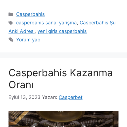
Kategoriler
Casperbahis
Etiketler
casperbahis sanal yarışma
,
Casperbahis Şu
Anki Adresi
,
yeni giris casperbahis
Yorum yap
Casperbahis Kazanma
Oranı
Eylül 13, 2023
Yazarı:
Casperbet