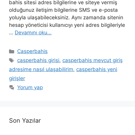
bahis sitesi adres bilgilerine ve siteye vermiş
olduğunuz iletişim bilgilerine SMS ve e-posta
yoluyla ulaşabileceksiniz. Aynı zamanda sitenin
hesap yöneticisi kullanıcıyı yeni adres bilgileriyle
…
Devamını oku…
Kategoriler
Casperbahis
Etiketler
casperbahis girisi
,
casperbahis mevcut giriş
adresime nasıl ulaşabilirim
,
casperbahis yeni
girişler
Yorum yap
Son Yazılar