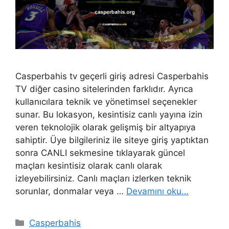
Casperbahis tv geçerli giriş adresi Casperbahis
TV diğer casino sitelerinden farklıdır. Ayrıca
kullanıcılara teknik ve yönetimsel seçenekler
sunar. Bu lokasyon, kesintisiz canlı yayına izin
veren teknolojik olarak gelişmiş bir altyapıya
sahiptir. Üye bilgileriniz ile siteye giriş yaptıktan
sonra CANLI sekmesine tıklayarak güncel
maçları kesintisiz olarak canlı olarak
izleyebilirsiniz. Canlı maçları izlerken teknik
sorunlar, donmalar veya …
Devamını oku…
Kategoriler
Casperbahis