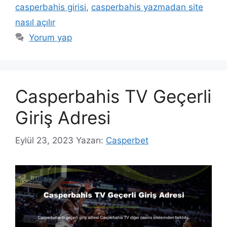
casperbahis girisi
,
casperbahis yazmadan site
nasıl açılır
Yorum yap
Casperbahis TV Geçerli
Giriş Adresi
Eylül 23, 2023
Yazarı:
Casperbet