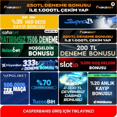
×
CASPERBAHIS GİRİŞ İÇİN TIKLAYINIZ!