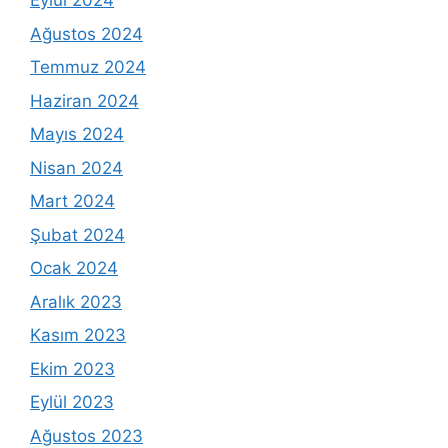
Eylül 2024
Ağustos 2024
Temmuz 2024
Haziran 2024
Mayıs 2024
Nisan 2024
Mart 2024
Şubat 2024
Ocak 2024
Aralık 2023
Kasım 2023
Ekim 2023
Eylül 2023
Ağustos 2023