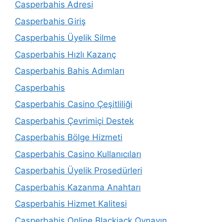
Casperbahis Adresi
Casperbahis Giriş
Casperbahis Üyelik Silme
Casperbahis Hızlı Kazanç
Casperbahis Bahis Adımları
Casperbahis
Casperbahis Casino Çeşitliliği
Casperbahis Çevrimiçi Destek
Casperbahis Bölge Hizmeti
Casperbahis Casino Kullanıcıları
Casperbahis Üyelik Prosedürleri
Casperbahis Kazanma Anahtarı
Casperbahis Hizmet Kalitesi
Casperbahis Online Blackjack Oynayın