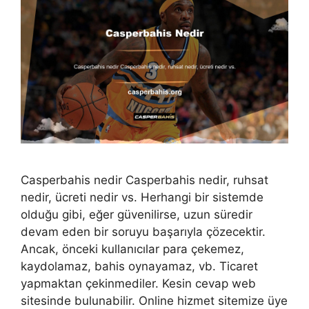
Casperbahis nedir Casperbahis nedir, ruhsat
nedir, ücreti nedir vs. Herhangi bir sistemde
olduğu gibi, eğer güvenilirse, uzun süredir
devam eden bir soruyu başarıyla çözecektir.
Ancak, önceki kullanıcılar para çekemez,
kaydolamaz, bahis oynayamaz, vb. Ticaret
yapmaktan çekinmediler. Kesin cevap web
sitesinde bulunabilir. Online hizmet sitemize üye