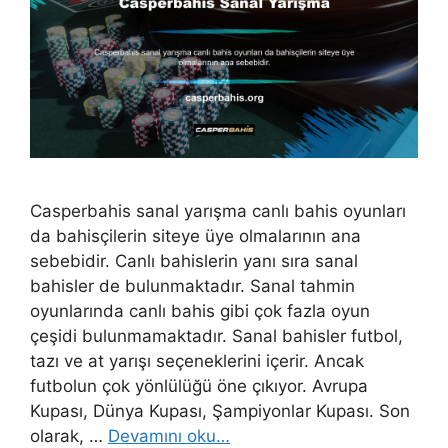
Casperbahis sanal yarışma canlı bahis oyunları
da bahisçilerin siteye üye olmalarının ana
sebebidir. Canlı bahislerin yanı sıra sanal
bahisler de bulunmaktadır. Sanal tahmin
oyunlarında canlı bahis gibi çok fazla oyun
çeşidi bulunmamaktadır. Sanal bahisler futbol, ​​
tazı ve at yarışı seçeneklerini içerir. Ancak
futbolun çok yönlülüğü öne çıkıyor. Avrupa
Kupası, Dünya Kupası, Şampiyonlar Kupası. Son
olarak, …
Devamını oku…