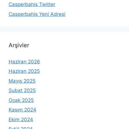
Casperbahis Twitter
Casperbahis Yeni Adresi
Arşivler
Haziran 2026
Haziran 2025
Mayıs 2025
Şubat 2025
Ocak 2025
Kasım 2024
Ekim 2024