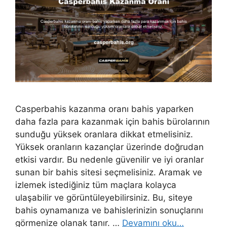
Casperbahis kazanma oranı bahis yaparken
daha fazla para kazanmak için bahis bürolarının
sunduğu yüksek oranlara dikkat etmelisiniz.
Yüksek oranların kazançlar üzerinde doğrudan
etkisi vardır. Bu nedenle güvenilir ve iyi oranlar
sunan bir bahis sitesi seçmelisiniz. Aramak ve
izlemek istediğiniz tüm maçlara kolayca
ulaşabilir ve görüntüleyebilirsiniz. Bu, siteye
bahis oynamanıza ve bahislerinizin sonuçlarını
görmenize olanak tanır. …
Devamını oku…