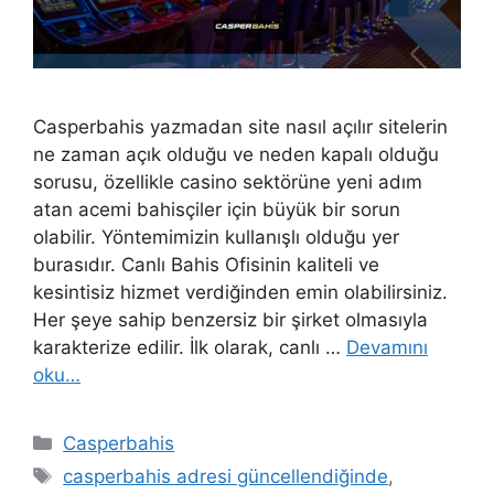
Casperbahis yazmadan site nasıl açılır sitelerin
ne zaman açık olduğu ve neden kapalı olduğu
sorusu, özellikle casino sektörüne yeni adım
atan acemi bahisçiler için büyük bir sorun
olabilir. Yöntemimizin kullanışlı olduğu yer
burasıdır. Canlı Bahis Ofisinin kaliteli ve
kesintisiz hizmet verdiğinden emin olabilirsiniz.
Her şeye sahip benzersiz bir şirket olmasıyla
karakterize edilir. İlk olarak, canlı …
Devamını
oku…
Kategoriler
Casperbahis
Etiketler
casperbahis adresi güncellendiğinde
,