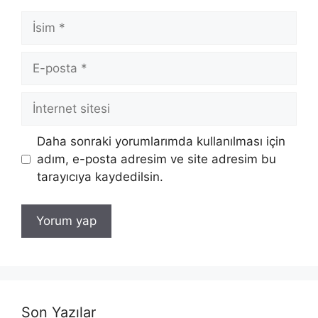
İsim
E-
posta
İnternet
sitesi
Daha sonraki yorumlarımda kullanılması için
adım, e-posta adresim ve site adresim bu
tarayıcıya kaydedilsin.
Son Yazılar