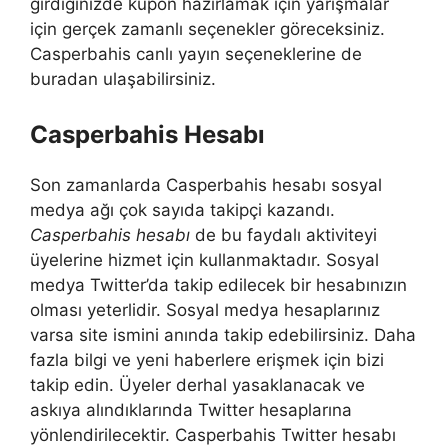
girdiğinizde kupon hazırlamak için yarışmalar
için gerçek zamanlı seçenekler göreceksiniz.
Casperbahis canlı yayın seçeneklerine de
buradan ulaşabilirsiniz.
Casperbahis Hesabı
Son zamanlarda Casperbahis hesabı sosyal
medya ağı çok sayıda takipçi kazandı.
Casperbahis hesabı
de bu faydalı aktiviteyi
üyelerine hizmet için kullanmaktadır. Sosyal
medya Twitter’da takip edilecek bir hesabınızın
olması yeterlidir. Sosyal medya hesaplarınız
varsa site ismini anında takip edebilirsiniz. Daha
fazla bilgi ve yeni haberlere erişmek için bizi
takip edin. Üyeler derhal yasaklanacak ve
askıya alındıklarında Twitter hesaplarına
yönlendirilecektir. Casperbahis Twitter hesabı