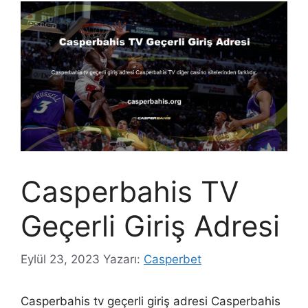
Casperbahis TV
Geçerli Giriş Adresi
Eylül 23, 2023
Yazarı:
Casperbet
Casperbahis tv geçerli giriş adresi Casperbahis