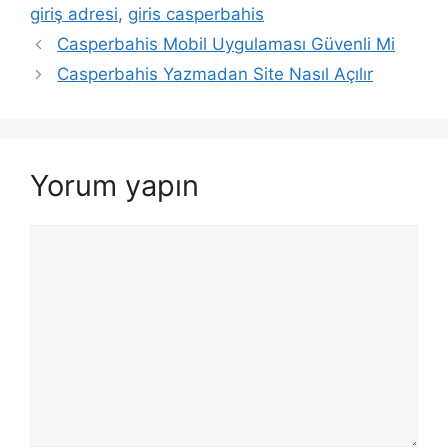
giriş adresi
,
giris casperbahis
Yazı
Casperbahis Mobil Uygulaması Güvenli Mi
dolaşımı
Casperbahis Yazmadan Site Nasıl Açılır
Yorum yapın
Yorum