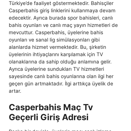
Türkiye’de faaliyet göstermektedir. Bahisçiler
Casperbahis giriş linklerini kullanmaya devam
edecektir. Ayrıca burada spor bahisleri, canlı
bahis oyunları ve canlı maç yayın hizmetleri de
mevcuttur. Casperbahis, üyelerine bahis
oyunları ve sanal lig simülasyonları gibi
alanlarda hizmet vermektedir. Bu, şirketin
üyelerinin ihtiyaçlarını karşılamak için TV
olanaklarına da sahip olduğu anlamına gelir.
Ayrıca üyelerine sundukları TV hizmetleri
sayesinde canlı bahis oyunlarına olan ilgi her
geçen gün artmaktadır. İlgi arttıkça üyelik de
artar.
Casperbahis Maç Tv
Geçerli Giriş Adresi