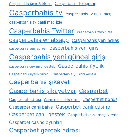
Casperbahis telegram
Casperbahis Spor Bahisleri
Casperbahis tv
casperbahis tv canli maç
casperbahis tv canli maç izle
Casperbahis Twitter
casperbahis web sitesi
casperbahis whatsapp
Casperbahis yeni adres
casperbahis yeni giris
casperbahis yeni adresi
Casperbahis yeni güncel giriş
Casperbahis üyelik
casperbahis çevrimiçi destek
Casperbahis üyelik süreci
Casperbahis Şu Anki Adresi
Casperbahis şikayet
Casperbahis şikayetvar
Casperbet
Casperbet bonus
Casperbet adresi
Casperbet bahis sitesi
Casperbet canlı casino
Casperbet canlı bahis
Casperbet canlı destek
Casperbet canlı maç izleme
Casperbet casino oyunları
Casperbet gerçek adresi