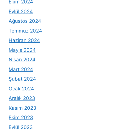
Ekim 2024
Eylül 2024
Ağustos 2024
Temmuz 2024
Haziran 2024
Mayıs 2024
Nisan 2024
Mart 2024
Şubat 2024
Ocak 2024
Aralık 2023
Kasım 2023
Ekim 2023
Eylül 2023