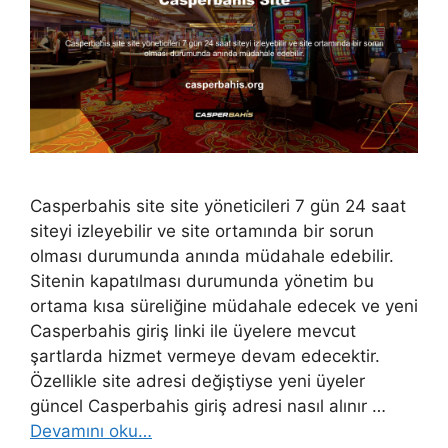
Casperbahis site site yöneticileri 7 gün 24 saat
siteyi izleyebilir ve site ortamında bir sorun
olması durumunda anında müdahale edebilir.
Sitenin kapatılması durumunda yönetim bu
ortama kısa süreliğine müdahale edecek ve yeni
Casperbahis giriş linki ile üyelere mevcut
şartlarda hizmet vermeye devam edecektir.
Özellikle site adresi değiştiyse yeni üyeler
güncel Casperbahis giriş adresi nasıl alınır …
Devamını oku…