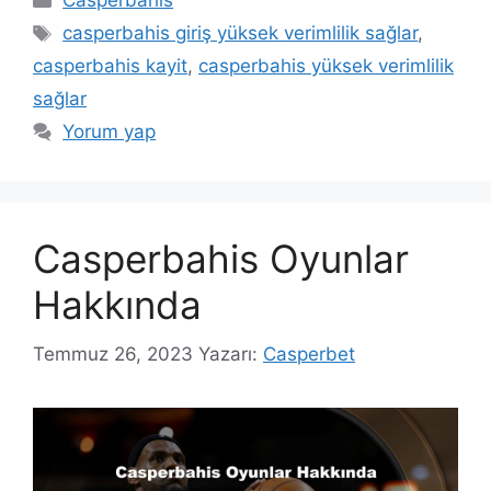
Casperbahis
Etiketler
casperbahis giriş yüksek verimlilik sağlar
,
casperbahis kayit
,
casperbahis yüksek verimlilik
sağlar
Yorum yap
Casperbahis Oyunlar
Hakkında
Temmuz 26, 2023
Yazarı:
Casperbet