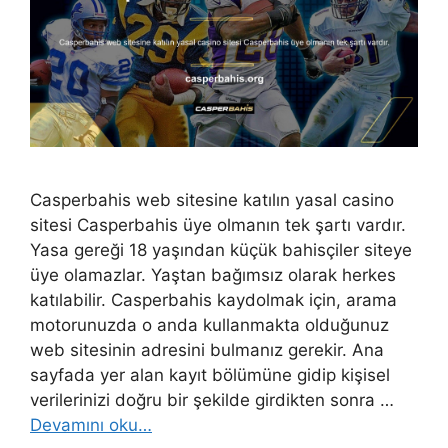
Casperbahis web sitesine katılın yasal casino
sitesi Casperbahis üye olmanın tek şartı vardır.
Yasa gereği 18 yaşından küçük bahisçiler siteye
üye olamazlar. Yaştan bağımsız olarak herkes
katılabilir. Casperbahis kaydolmak için, arama
motorunuzda o anda kullanmakta olduğunuz
web sitesinin adresini bulmanız gerekir. Ana
sayfada yer alan kayıt bölümüne gidip kişisel
verilerinizi doğru bir şekilde girdikten sonra …
Devamını oku…