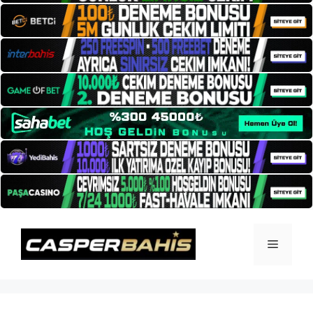
İçeriğe
atla
Menü