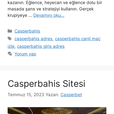
kazanın. Eğlence, heyecan ve eğlence dolu bir
masada şans ve stratejiyi kullanın. Gerçek
krupiyeye …
Devamını oku…
Kategoriler
Casperbahis
Etiketler
casperbahis adres
,
casperbahis canli maç
izle
,
casperbahis giriş adres
Yorum yap
Casperbahis Sitesi
Temmuz 15, 2023
Yazarı:
Casperbet