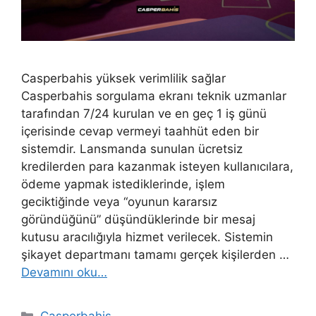
Casperbahis yüksek verimlilik sağlar
Casperbahis sorgulama ekranı teknik uzmanlar
tarafından 7/24 kurulan ve en geç 1 iş günü
içerisinde cevap vermeyi taahhüt eden bir
sistemdir. Lansmanda sunulan ücretsiz
kredilerden para kazanmak isteyen kullanıcılara,
ödeme yapmak istediklerinde, işlem
geciktiğinde veya “oyunun kararsız
göründüğünü” düşündüklerinde bir mesaj
kutusu aracılığıyla hizmet verilecek. Sistemin
şikayet departmanı tamamı gerçek kişilerden …
Devamını oku…
Kategoriler