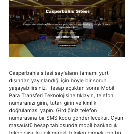
Casperbahis sitesi sayfaların tamamı yurt
dışından yayınlandığı için böyle bir sorun
yaşayabilirsiniz. Hesap açtıktan sonra Mobil
Para Transferi Teknolojisine tıklayın, telefon
numaranızı girin, tutarı girin ve kimlik
doğrulaması yapın. Girdiğiniz telefon
numarasına bir SMS kodu gönderilecektir. Oyun
masaüstü hesap tablosunda mobil bankacılık
teknolojisi ile ilgili gerekli bilgileri girmek için bu