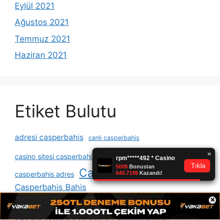
Eylül 2021
Ağustos 2021
Temmuz 2021
Haziran 2021
Etiket Bulutu
adresi casperbahis
canli casperbahis
Casperbahis
casino sitesi casperbahis
Casperbahis adresi
casperbahis adres
Casperbahis Bahis
×
Casperbahis Bahis Sitesi
Casperbahis bonus
Casperbahis Bonusları