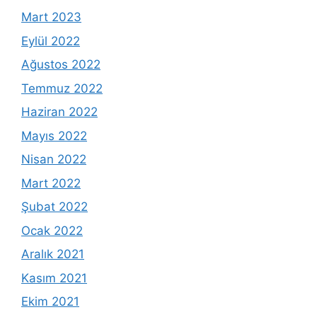
Mart 2023
Eylül 2022
Ağustos 2022
Temmuz 2022
Haziran 2022
Mayıs 2022
Nisan 2022
Mart 2022
Şubat 2022
Ocak 2022
Aralık 2021
Kasım 2021
Ekim 2021