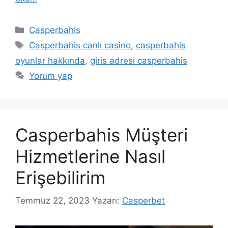
Kategoriler
Casperbahis
Etiketler
Casperbahis canlı casino
,
casperbahis
oyunlar hakkında
,
giris adresi casperbahis
Yorum yap
Casperbahis Müşteri
Hizmetlerine Nasıl
Erişebilirim
Temmuz 22, 2023
Yazarı:
Casperbet