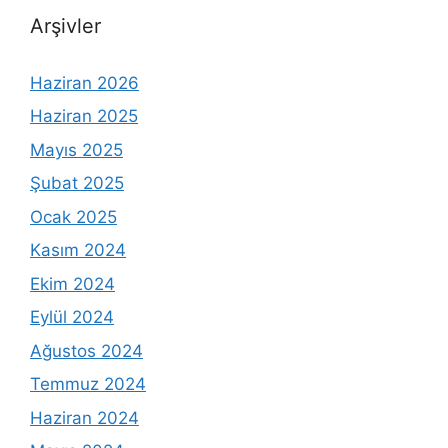
Arşivler
Haziran 2026
Haziran 2025
Mayıs 2025
Şubat 2025
Ocak 2025
Kasım 2024
Ekim 2024
Eylül 2024
Ağustos 2024
Temmuz 2024
Haziran 2024