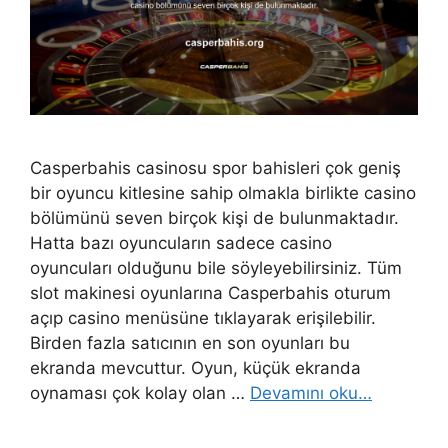
Casperbahis casinosu spor bahisleri çok geniş
bir oyuncu kitlesine sahip olmakla birlikte casino
bölümünü seven birçok kişi de bulunmaktadır.
Hatta bazı oyuncuların sadece casino
oyuncuları olduğunu bile söyleyebilirsiniz. Tüm
slot makinesi oyunlarına Casperbahis oturum
açıp casino menüsüne tıklayarak erişilebilir.
Birden fazla satıcının en son oyunları bu
ekranda mevcuttur. Oyun, küçük ekranda
oynaması çok kolay olan …
Devamını oku…