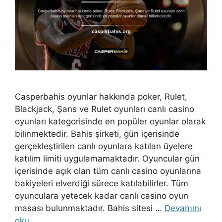
Casperbahis oyunlar hakkında poker, Rulet,
Blackjack, Şans ve Rulet oyunları canlı casino
oyunları kategorisinde en popüler oyunlar olarak
bilinmektedir. Bahis şirketi, gün içerisinde
gerçekleştirilen canlı oyunlara katılan üyelere
katılım limiti uygulamamaktadır. Oyuncular gün
içerisinde açık olan tüm canlı casino oyunlarına
bakiyeleri elverdiği sürece katılabilirler. Tüm
oyunculara yetecek kadar canlı casino oyun
masası bulunmaktadır. Bahis sitesi …
Devamını
oku…