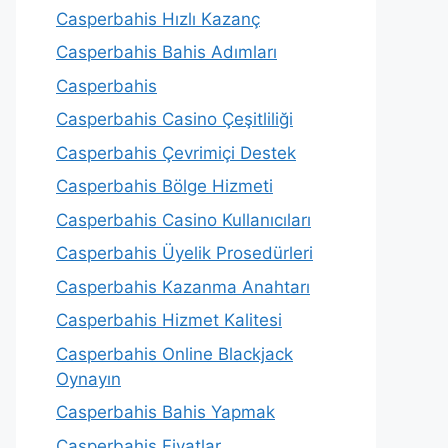
Casperbahis Hızlı Kazanç
Casperbahis Bahis Adımları
Casperbahis
Casperbahis Casino Çeşitliliği
Casperbahis Çevrimiçi Destek
Casperbahis Bölge Hizmeti
Casperbahis Casino Kullanıcıları
Casperbahis Üyelik Prosedürleri
Casperbahis Kazanma Anahtarı
Casperbahis Hizmet Kalitesi
Casperbahis Online Blackjack
Oynayın
Casperbahis Bahis Yapmak
Casperbahis Fiyatlar