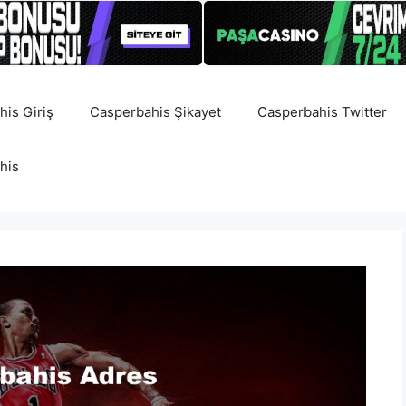
is Giriş
Casperbahis Şikayet
Casperbahis Twitter
his