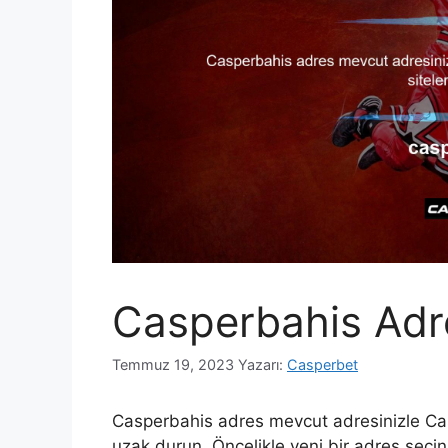
Casperbahis Adr
Temmuz 19, 2023
Yazarı:
Casperbet
Casperbahis adres mevcut adresinizle Cas
uzak durun. Öncelikle yeni bir adres seçi