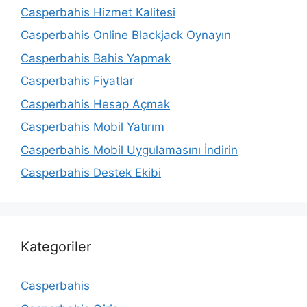
Casperbahis Hizmet Kalitesi
Casperbahis Online Blackjack Oynayın
Casperbahis Bahis Yapmak
Casperbahis Fiyatlar
Casperbahis Hesap Açmak
Casperbahis Mobil Yatırım
Casperbahis Mobil Uygulamasını İndirin
Casperbahis Destek Ekibi
Kategoriler
Casperbahis