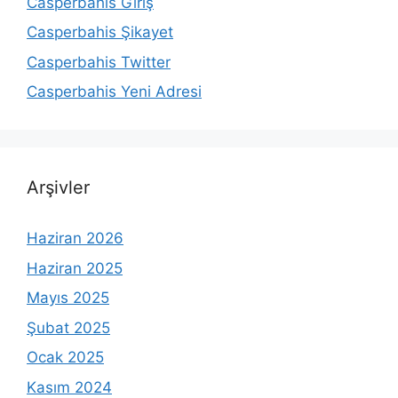
Casperbahis Giriş
Casperbahis Şikayet
Casperbahis Twitter
Casperbahis Yeni Adresi
Arşivler
Haziran 2026
Haziran 2025
Mayıs 2025
Şubat 2025
Ocak 2025
Kasım 2024