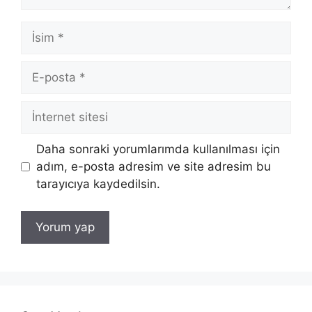
İsim
E-
posta
İnternet
sitesi
Daha sonraki yorumlarımda kullanılması için
adım, e-posta adresim ve site adresim bu
tarayıcıya kaydedilsin.