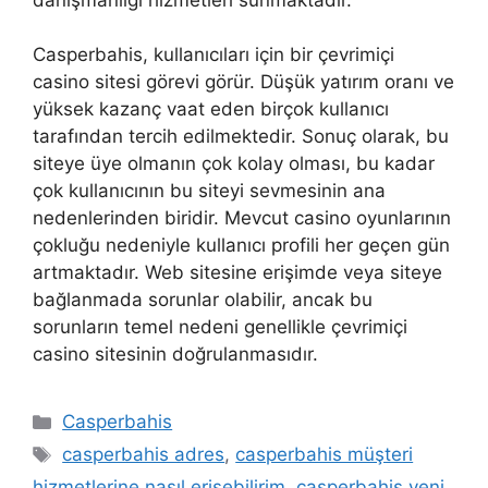
Casperbahis, kullanıcıları için bir çevrimiçi
casino sitesi görevi görür. Düşük yatırım oranı ve
yüksek kazanç vaat eden birçok kullanıcı
tarafından tercih edilmektedir. Sonuç olarak, bu
siteye üye olmanın çok kolay olması, bu kadar
çok kullanıcının bu siteyi sevmesinin ana
nedenlerinden biridir. Mevcut casino oyunlarının
çokluğu nedeniyle kullanıcı profili her geçen gün
artmaktadır. Web sitesine erişimde veya siteye
bağlanmada sorunlar olabilir, ancak bu
sorunların temel nedeni genellikle çevrimiçi
casino sitesinin doğrulanmasıdır.
Kategoriler
Casperbahis
Etiketler
casperbahis adres
,
casperbahis müşteri
hizmetlerine nasıl erişebilirim
,
casperbahis yeni