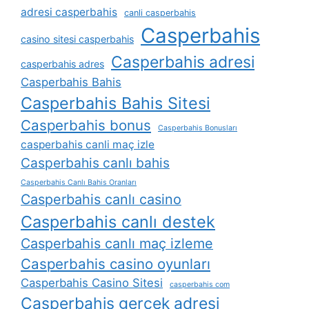
adresi casperbahis
canli casperbahis
Casperbahis
casino sitesi casperbahis
Casperbahis adresi
casperbahis adres
Casperbahis Bahis
Casperbahis Bahis Sitesi
Casperbahis bonus
Casperbahis Bonusları
casperbahis canli maç izle
Casperbahis canlı bahis
Casperbahis Canlı Bahis Oranları
Casperbahis canlı casino
Casperbahis canlı destek
Casperbahis canlı maç izleme
Casperbahis casino oyunları
Casperbahis Casino Sitesi
casperbahis com
Casperbahis gerçek adresi