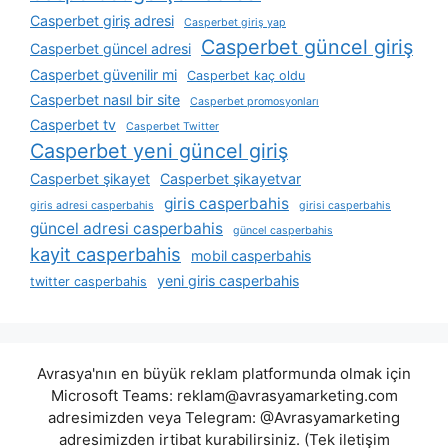
Casperbet giriş adresi
Casperbet giriş yap
Casperbet güncel giriş
Casperbet güncel adresi
Casperbet güvenilir mi
Casperbet kaç oldu
Casperbet nasıl bir site
Casperbet promosyonları
Casperbet tv
Casperbet Twitter
Casperbet yeni güncel giriş
Casperbet şikayet
Casperbet şikayetvar
giris casperbahis
giris adresi casperbahis
girisi casperbahis
güncel adresi casperbahis
güncel casperbahis
kayit casperbahis
mobil casperbahis
yeni giris casperbahis
twitter casperbahis
Avrasya'nın en büyük reklam platformunda olmak için
Microsoft Teams:
reklam@avrasyamarketing.com
adresimizden veya Telegram: @Avrasyamarketing
adresimizden irtibat kurabilirsiniz. (Tek iletişim