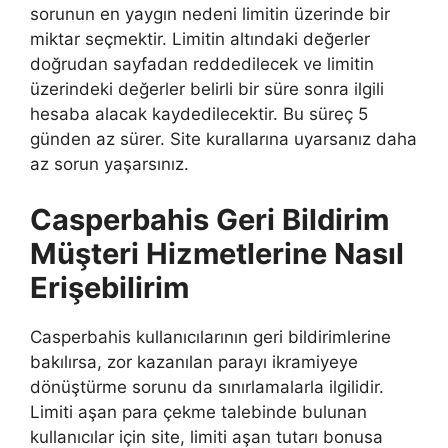
sorunun en yaygın nedeni limitin üzerinde bir
miktar seçmektir. Limitin altındaki değerler
doğrudan sayfadan reddedilecek ve limitin
üzerindeki değerler belirli bir süre sonra ilgili
hesaba alacak kaydedilecektir. Bu süreç 5
günden az sürer. Site kurallarına uyarsanız daha
az sorun yaşarsınız.
Casperbahis Geri Bildirim
Müşteri Hizmetlerine Nasıl
Erişebilirim
Casperbahis kullanıcılarının geri bildirimlerine
bakılırsa, zor kazanılan parayı ikramiyeye
dönüştürme sorunu da sınırlamalarla ilgilidir.
Limiti aşan para çekme talebinde bulunan
kullanıcılar için site, limiti aşan tutarı bonusa