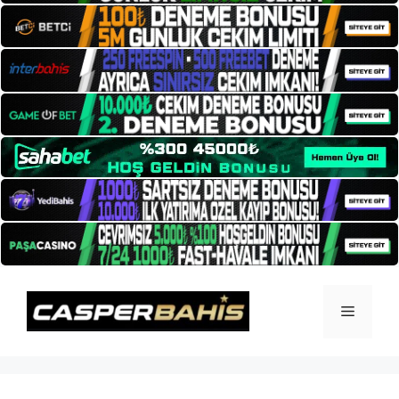
İçeriğe
atla
Menü