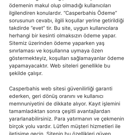
ödemenin makul olup olmadığı kullanıcıları
ilgilendiren konulardır. “Casperbahis Ödeme”
sorusunun cevabı, ilgili koşullar yerine getirildiği
takdirde “evet” tir. Bu site, uygun kullanıcılara
herhangi bir kesinti olmaksızın ödeme yapar.
Sitemiz üzerinden ödeme yaparken yaş
sınırlaması ve koşullarına uymaya özen
göstermekteyiz, koşulları sağlamayanlar ödeme
yapamayacaktır. Web siteleri genellikle bu
şekilde çalışır.
Casperbahis web sitesi güvenilirliği garanti
ederken, geri dönüş oranını ve kullanıcı
memnuniyetini de dikkate alıyor. Kayıt işlemini
tamamladıktan sonra çeşitli avantajlardan
yararlanabilirsiniz. Para yatırmanın ve çekmenin
birçok yolu vardır. Lütfen müşteri hizmetleri ile
iletişime geçin. Sitenin bu özellikleri güven