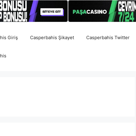
is Giriş
Casperbahis Şikayet
Casperbahis Twitter
his