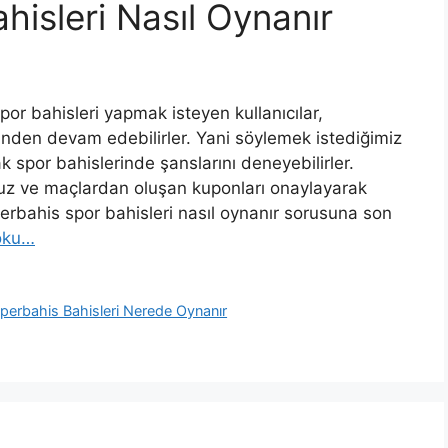
isleri Nasıl Oynanır
por bahisleri yapmak isteyen kullanıcılar,
nden devam edebilirler. Yani söylemek istediğimiz
k spor bahislerinde şanslarını deneyebilirler.
ruz ve maçlardan oluşan kuponları onaylayarak
sperbahis spor bahisleri nasıl oynanır sorusuna son
oku…
perbahis Bahisleri Nerede Oynanır