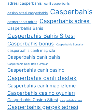
adresi casperbahis
canli casperbahis
Casperbahis
casino sitesi casperbahis
Casperbahis adresi
casperbahis adres
Casperbahis Bahis
Casperbahis Bahis Sitesi
Casperbahis bonus
Casperbahis Bonusları
casperbahis canli maç izle
Casperbahis canlı bahis
Casperbahis Canlı Bahis Oranları
Casperbahis canlı casino
Casperbahis canlı destek
Casperbahis canlı maç izleme
Casperbahis casino oyunları
Casperbahis Casino Sitesi
casperbahis com
Casperbahis gerçek adresi