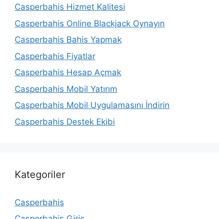
Casperbahis Hizmet Kalitesi
Casperbahis Online Blackjack Oynayın
Casperbahis Bahis Yapmak
Casperbahis Fiyatlar
Casperbahis Hesap Açmak
Casperbahis Mobil Yatırım
Casperbahis Mobil Uygulamasını İndirin
Casperbahis Destek Ekibi
Kategoriler
Casperbahis
Casperbahis Giriş