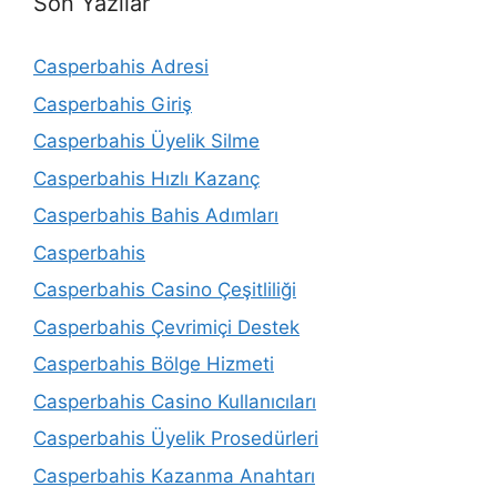
Son Yazılar
Casperbahis Adresi
Casperbahis Giriş
Casperbahis Üyelik Silme
Casperbahis Hızlı Kazanç
Casperbahis Bahis Adımları
Casperbahis
Casperbahis Casino Çeşitliliği
Casperbahis Çevrimiçi Destek
Casperbahis Bölge Hizmeti
Casperbahis Casino Kullanıcıları
Casperbahis Üyelik Prosedürleri
Casperbahis Kazanma Anahtarı