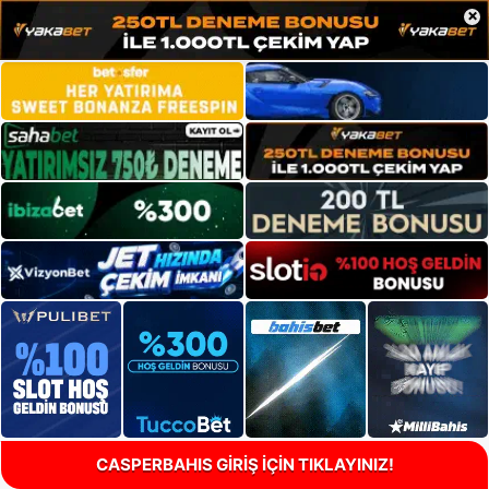
×
CASPERBAHIS GİRİŞ İÇİN TIKLAYINIZ!