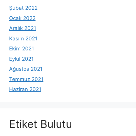
Şubat 2022
Ocak 2022
Aralık 2021
Kasım 2021
Ekim 2021
Eylül 2021
Ağustos 2021
Temmuz 2021
Haziran 2021
Etiket Bulutu