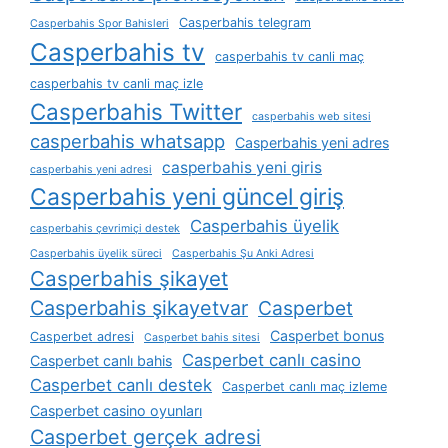
Casperbahis telegram
Casperbahis Spor Bahisleri
Casperbahis tv
casperbahis tv canli maç
casperbahis tv canli maç izle
Casperbahis Twitter
casperbahis web sitesi
casperbahis whatsapp
Casperbahis yeni adres
casperbahis yeni giris
casperbahis yeni adresi
Casperbahis yeni güncel giriş
Casperbahis üyelik
casperbahis çevrimiçi destek
Casperbahis üyelik süreci
Casperbahis Şu Anki Adresi
Casperbahis şikayet
Casperbahis şikayetvar
Casperbet
Casperbet bonus
Casperbet adresi
Casperbet bahis sitesi
Casperbet canlı casino
Casperbet canlı bahis
Casperbet canlı destek
Casperbet canlı maç izleme
Casperbet casino oyunları
Casperbet gerçek adresi