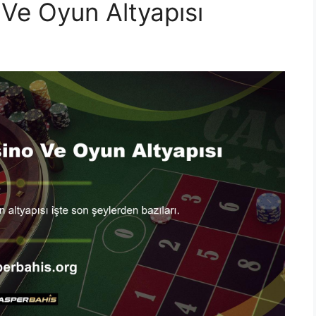
Ve Oyun Altyapısı