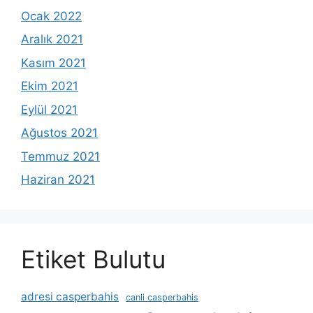
Ocak 2022
Aralık 2021
Kasım 2021
Ekim 2021
Eylül 2021
Ağustos 2021
Temmuz 2021
Haziran 2021
Etiket Bulutu
adresi casperbahis
canli casperbahis