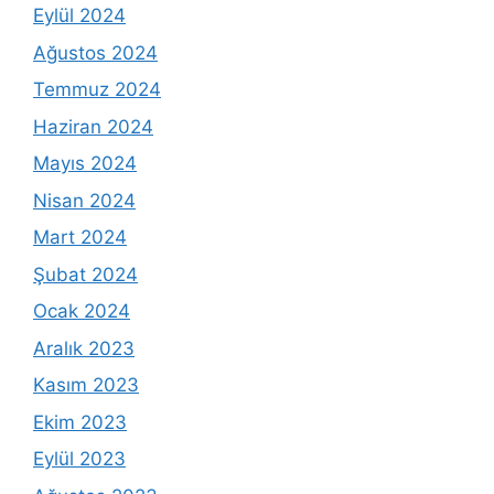
Eylül 2024
Ağustos 2024
Temmuz 2024
Haziran 2024
Mayıs 2024
Nisan 2024
Mart 2024
Şubat 2024
Ocak 2024
Aralık 2023
Kasım 2023
Ekim 2023
Eylül 2023