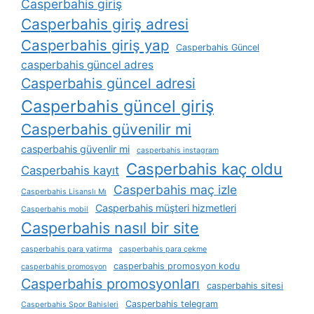
Casperbahis giriş
Casperbahis giriş adresi
Casperbahis giriş yap
Casperbahis Güncel
casperbahis güncel adres
Casperbahis güncel adresi
Casperbahis güncel giriş
Casperbahis güvenilir mi
casperbahis güvenlir mi
casperbahis instagram
Casperbahis kaç oldu
Casperbahis kayıt
Casperbahis maç izle
Casperbahis Lisanslı Mı
Casperbahis müşteri hizmetleri
Casperbahis mobil
Casperbahis nasıl bir site
casperbahis para yatirma
casperbahis para çekme
casperbahis promosyon kodu
casperbahis promosyon
Casperbahis promosyonları
casperbahis sitesi
Casperbahis telegram
Casperbahis Spor Bahisleri