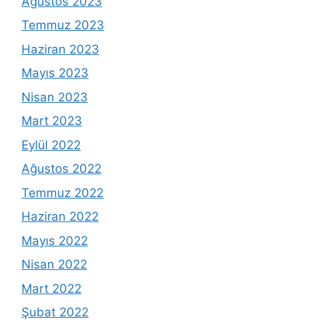
Ağustos 2023
Temmuz 2023
Haziran 2023
Mayıs 2023
Nisan 2023
Mart 2023
Eylül 2022
Ağustos 2022
Temmuz 2022
Haziran 2022
Mayıs 2022
Nisan 2022
Mart 2022
Şubat 2022