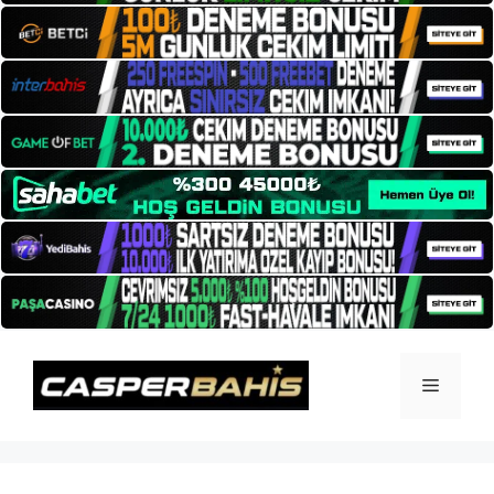
İçeriğe
atla
Menü