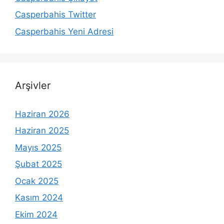
Casperbahis Twitter
Casperbahis Yeni Adresi
Arşivler
Haziran 2026
Haziran 2025
Mayıs 2025
Şubat 2025
Ocak 2025
Kasım 2024
Ekim 2024