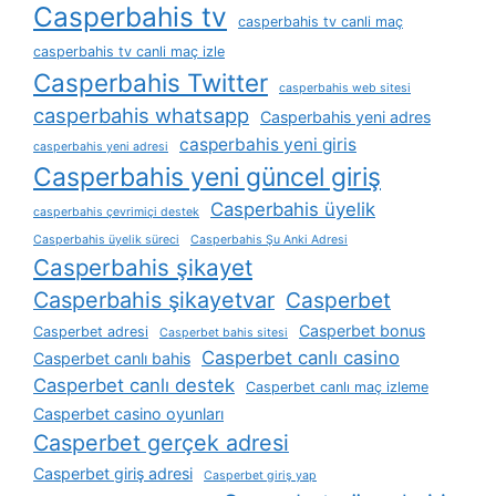
Casperbahis tv
casperbahis tv canli maç
casperbahis tv canli maç izle
Casperbahis Twitter
casperbahis web sitesi
casperbahis whatsapp
Casperbahis yeni adres
casperbahis yeni giris
casperbahis yeni adresi
Casperbahis yeni güncel giriş
Casperbahis üyelik
casperbahis çevrimiçi destek
Casperbahis üyelik süreci
Casperbahis Şu Anki Adresi
Casperbahis şikayet
Casperbahis şikayetvar
Casperbet
Casperbet bonus
Casperbet adresi
Casperbet bahis sitesi
Casperbet canlı casino
Casperbet canlı bahis
Casperbet canlı destek
Casperbet canlı maç izleme
Casperbet casino oyunları
Casperbet gerçek adresi
Casperbet giriş adresi
Casperbet giriş yap