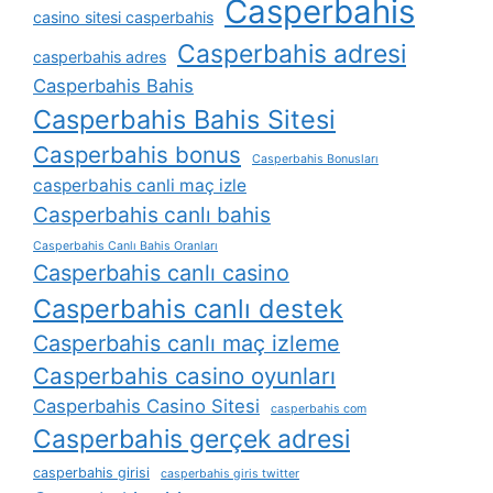
Casperbahis
casino sitesi casperbahis
Casperbahis adresi
casperbahis adres
Casperbahis Bahis
Casperbahis Bahis Sitesi
Casperbahis bonus
Casperbahis Bonusları
casperbahis canli maç izle
Casperbahis canlı bahis
Casperbahis Canlı Bahis Oranları
Casperbahis canlı casino
Casperbahis canlı destek
Casperbahis canlı maç izleme
Casperbahis casino oyunları
Casperbahis Casino Sitesi
casperbahis com
Casperbahis gerçek adresi
casperbahis girisi
casperbahis giris twitter