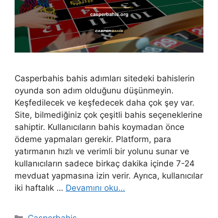
Casperbahis bahis adımları sitedeki bahislerin
oyunda son adım olduğunu düşünmeyin.
Keşfedilecek ve keşfedecek daha çok şey var.
Site, bilmediğiniz çok çeşitli bahis seçeneklerine
sahiptir. Kullanıcıların bahis koymadan önce
ödeme yapmaları gerekir. Platform, para
yatırmanın hızlı ve verimli bir yolunu sunar ve
kullanıcıların sadece birkaç dakika içinde 7-24
mevduat yapmasına izin verir. Ayrıca, kullanıcılar
iki haftalık …
Devamını oku…
Kategoriler