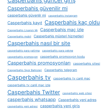
Casperbahis güncel giriş
Casperbahis güvenilir mi
casperbahis güvenlir mi
casperbahis instagram
Casperbahis kaç oldu
Casperbahis kayıt
Casperbahis maç izle
Casperbahis Lisanslı Mı
Casperbahis müşteri hizmetleri
Casperbahis mobil
Casperbahis nasıl bir site
casperbahis para yatirma
casperbahis para çekme
casperbahis promosyon kodu
casperbahis promosyon
Casperbahis promosyonları
casperbahis sitesi
Casperbahis telegram
Casperbahis Spor Bahisleri
Casperbahis tv
casperbahis tv canli maç
casperbahis tv canli maç izle
Casperbahis Twitter
casperbahis web sitesi
casperbahis whatsapp
Casperbahis yeni adres
casperbahis yeni giris
casperbahis yeni adresi