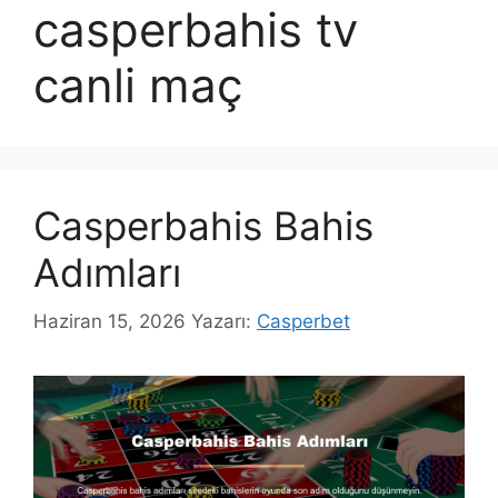
casperbahis tv
canli maç
Casperbahis Bahis
Adımları
Haziran 15, 2026
Yazarı:
Casperbet