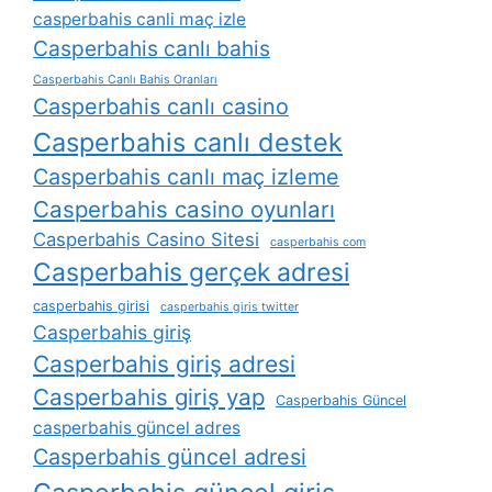
casperbahis canli maç izle
Casperbahis canlı bahis
Casperbahis Canlı Bahis Oranları
Casperbahis canlı casino
Casperbahis canlı destek
Casperbahis canlı maç izleme
Casperbahis casino oyunları
Casperbahis Casino Sitesi
casperbahis com
Casperbahis gerçek adresi
casperbahis girisi
casperbahis giris twitter
Casperbahis giriş
Casperbahis giriş adresi
Casperbahis giriş yap
Casperbahis Güncel
casperbahis güncel adres
Casperbahis güncel adresi