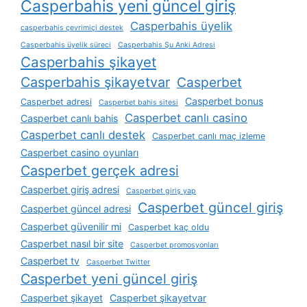
Casperbahis yeni güncel giriş
Casperbahis üyelik
casperbahis çevrimiçi destek
Casperbahis üyelik süreci
Casperbahis Şu Anki Adresi
Casperbahis şikayet
Casperbahis şikayetvar
Casperbet
Casperbet bonus
Casperbet adresi
Casperbet bahis sitesi
Casperbet canlı casino
Casperbet canlı bahis
Casperbet canlı destek
Casperbet canlı maç izleme
Casperbet casino oyunları
Casperbet gerçek adresi
Casperbet giriş adresi
Casperbet giriş yap
Casperbet güncel giriş
Casperbet güncel adresi
Casperbet güvenilir mi
Casperbet kaç oldu
Casperbet nasıl bir site
Casperbet promosyonları
Casperbet tv
Casperbet Twitter
Casperbet yeni güncel giriş
Casperbet şikayet
Casperbet şikayetvar