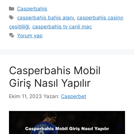
Kategoriler
Casperbahis
Etiketler
casperbahis bahis alanı
,
casperbahis casino
çeşitliliği
,
casperbahis tv canli maç
Yorum yap
Casperbahis Mobil
Giriş Nasıl Yapılır
Ekim 11, 2023
Yazarı:
Casperbet