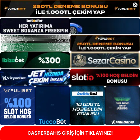
×
CASPERBAHIS GİRİŞ İÇİN TIKLAYINIZ!