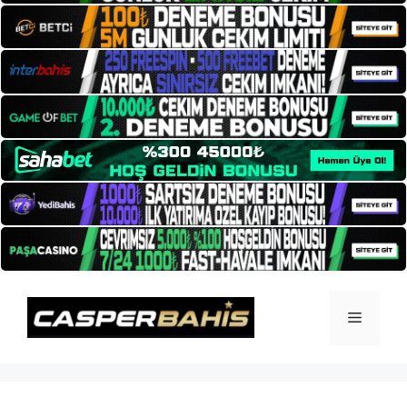
İçeriğe
atla
Menü