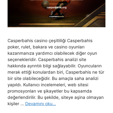
Casperbahis casino çeşitliliği Casperbahis
poker, rulet, bakara ve casino oyunları
kazanmanıza yardımcı olabilecek diğer oyun
seçenekleridir. Casperbahis analizi site
hakkında ayrıntılı bilgi sağlayabilir. Oyuncuların
merak ettiği konulardan biri, Casperbahis ne tür
bir site olabileceğidir. Bu amaçla saha analizi
yapıldı. Kullanıcı incelemeleri, web sitesi
promosyonları ve şikayetler bu kapsamda
değerlendirilir. Bu şekilde, siteye aşina olmayan
kişiler …
Devamını oku…