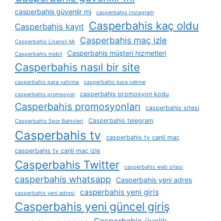
casperbahis güvenlir mi
casperbahis instagram
Casperbahis kaç oldu
Casperbahis kayıt
Casperbahis maç izle
Casperbahis Lisanslı Mı
Casperbahis müşteri hizmetleri
Casperbahis mobil
Casperbahis nasıl bir site
casperbahis para yatirma
casperbahis para çekme
casperbahis promosyon kodu
casperbahis promosyon
Casperbahis promosyonları
casperbahis sitesi
Casperbahis telegram
Casperbahis Spor Bahisleri
Casperbahis tv
casperbahis tv canli maç
casperbahis tv canli maç izle
Casperbahis Twitter
casperbahis web sitesi
casperbahis whatsapp
Casperbahis yeni adres
casperbahis yeni giris
casperbahis yeni adresi
Casperbahis yeni güncel giriş