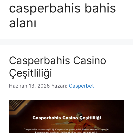
casperbahis bahis
alanı
Casperbahis Casino
Çeşitliliği
Haziran 13, 2026
Yazarı:
Casperbet