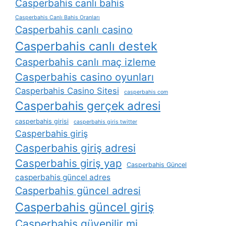
Casperbahis canlı bahis
Casperbahis Canlı Bahis Oranları
Casperbahis canlı casino
Casperbahis canlı destek
Casperbahis canlı maç izleme
Casperbahis casino oyunları
Casperbahis Casino Sitesi
casperbahis com
Casperbahis gerçek adresi
casperbahis girisi
casperbahis giris twitter
Casperbahis giriş
Casperbahis giriş adresi
Casperbahis giriş yap
Casperbahis Güncel
casperbahis güncel adres
Casperbahis güncel adresi
Casperbahis güncel giriş
Casperbahis güvenilir mi