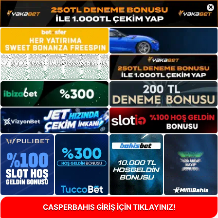
×
CASPERBAHIS GİRİŞ İÇİN TIKLAYINIZ!