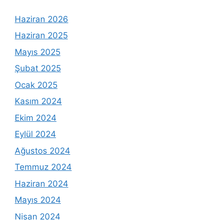
Haziran 2026
Haziran 2025
Mayıs 2025
Şubat 2025
Ocak 2025
Kasım 2024
Ekim 2024
Eylül 2024
Ağustos 2024
Temmuz 2024
Haziran 2024
Mayıs 2024
Nisan 2024