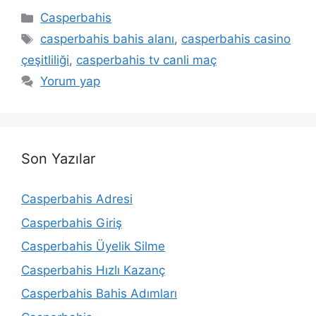
Kategoriler
Casperbahis
Etiketler
casperbahis bahis alanı
,
casperbahis casino
çeşitliliği
,
casperbahis tv canli maç
Yorum yap
Son Yazılar
Casperbahis Adresi
Casperbahis Giriş
Casperbahis Üyelik Silme
Casperbahis Hızlı Kazanç
Casperbahis Bahis Adımları