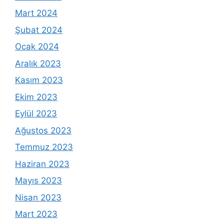
Mart 2024
Şubat 2024
Ocak 2024
Aralık 2023
Kasım 2023
Ekim 2023
Eylül 2023
Ağustos 2023
Temmuz 2023
Haziran 2023
Mayıs 2023
Nisan 2023
Mart 2023