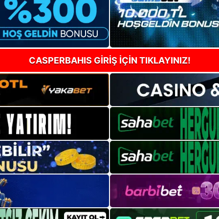
CASPERBAHIS GİRİŞ İÇİN TIKLAYINIZ!