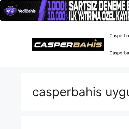
İçeriğe
atla
Casperbah
Casperba
casperbahis uygu