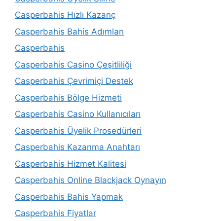
Casperbahis Hızlı Kazanç
Casperbahis Bahis Adımları
Casperbahis
Casperbahis Casino Çeşitliliği
Casperbahis Çevrimiçi Destek
Casperbahis Bölge Hizmeti
Casperbahis Casino Kullanıcıları
Casperbahis Üyelik Prosedürleri
Casperbahis Kazanma Anahtarı
Casperbahis Hizmet Kalitesi
Casperbahis Online Blackjack Oynayın
Casperbahis Bahis Yapmak
Casperbahis Fiyatlar