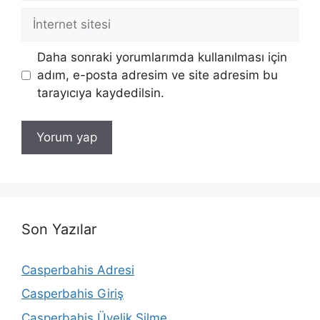
İnternet
sitesi
Daha sonraki yorumlarımda kullanılması için
adım, e-posta adresim ve site adresim bu
tarayıcıya kaydedilsin.
Son Yazılar
Casperbahis Adresi
Casperbahis Giriş
Casperbahis Üyelik Silme