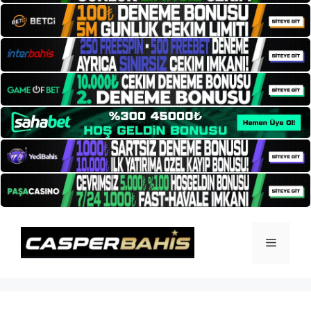
İçeriğe
atla
Menü