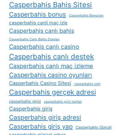
Casperbahis Bahis Sitesi
Casperbahis bonus
Casperbahis Bonusları
casperbahis canli maç izle
Casperbahis canlı bahis
Casperbahis Canlı Bahis Oranları
Casperbahis canlı casino
Casperbahis canlı destek
Casperbahis canlı maç izleme
Casperbahis casino oyunları
Casperbahis Casino Sitesi
casperbahis com
Casperbahis gerçek adresi
casperbahis girisi
casperbahis giris twitter
Casperbahis giriş
Casperbahis giriş adresi
Casperbahis giriş yap
Casperbahis Güncel
casperbahis güncel adres