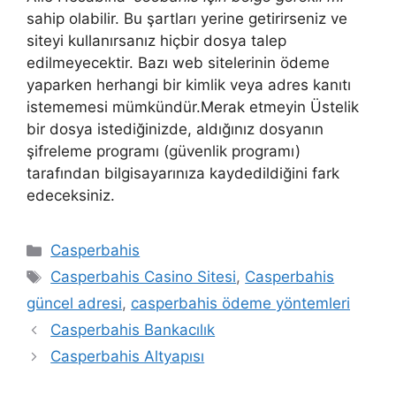
sahip olabilir. Bu şartları yerine getirirseniz ve
siteyi kullanırsanız hiçbir dosya talep
edilmeyecektir. Bazı web sitelerinin ödeme
yaparken herhangi bir kimlik veya adres kanıtı
istememesi mümkündür.Merak etmeyin Üstelik
bir dosya istediğinizde, aldığınız dosyanın
şifreleme programı (güvenlik programı)
tarafından bilgisayarınıza kaydedildiğini fark
edeceksiniz.
Kategoriler
Casperbahis
Etiketler
Casperbahis Casino Sitesi
,
Casperbahis
güncel adresi
,
casperbahis ödeme yöntemleri
Yazı
Casperbahis Bankacılık
dolaşımı
Casperbahis Altyapısı