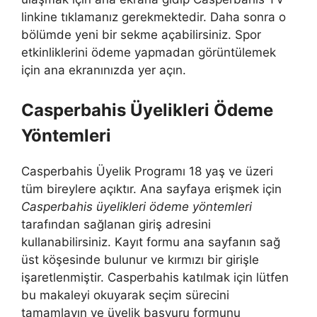
linkine tıklamanız gerekmektedir. Daha sonra o
bölümde yeni bir sekme açabilirsiniz. Spor
etkinliklerini ödeme yapmadan görüntülemek
için ana ekranınızda yer açın.
Casperbahis Üyelikleri Ödeme
Yöntemleri
Casperbahis Üyelik Programı 18 yaş ve üzeri
tüm bireylere açıktır. Ana sayfaya erişmek için
Casperbahis üyelikleri ödeme yöntemleri
tarafından sağlanan giriş adresini
kullanabilirsiniz. Kayıt formu ana sayfanın sağ
üst köşesinde bulunur ve kırmızı bir girişle
işaretlenmiştir. Casperbahis katılmak için lütfen
bu makaleyi okuyarak seçim sürecini
tamamlayın ve üyelik başvuru formunu