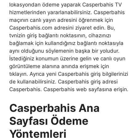
lokasyondan ödeme yaparak Casperbahis TV
hizmetlerinden yararlanabilirsiniz. Casperbahis
maçının canlı yayın adresini öğrenmek için
Casperbahis.com adresini ziyaret edin. Bu,
tvnizin giriş bağlantı noktasının, cihazınızı
bağlamak için kullandığınız bağlantı noktasıyla
aynı olduğunu söylemenin başka bir yoludur.
İstediğiniz konumun üzerine gelin ve canlı oyun
görüntüleme alanına anında erişmek için
tıklayın. Ayrıca yeni Casperbahis giriş bilgilerinizi
de kullanabilirsiniz. Casperbahis giriş adresi
Casperbahis. Casperbahis web sayfasına erişin.
Casperbahis Ana
Sayfası Ödeme
Yöntemleri