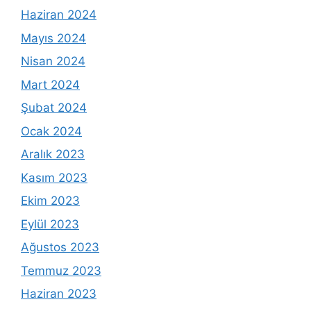
Haziran 2024
Mayıs 2024
Nisan 2024
Mart 2024
Şubat 2024
Ocak 2024
Aralık 2023
Kasım 2023
Ekim 2023
Eylül 2023
Ağustos 2023
Temmuz 2023
Haziran 2023