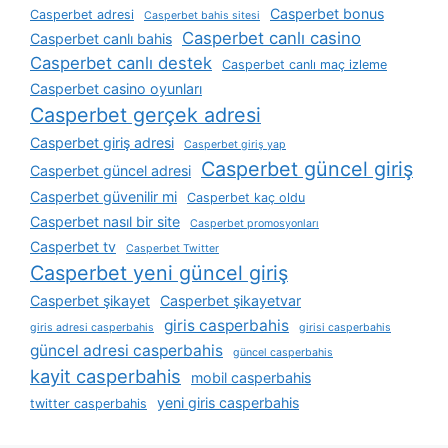
Casperbet bonus
Casperbet adresi
Casperbet bahis sitesi
Casperbet canlı casino
Casperbet canlı bahis
Casperbet canlı destek
Casperbet canlı maç izleme
Casperbet casino oyunları
Casperbet gerçek adresi
Casperbet giriş adresi
Casperbet giriş yap
Casperbet güncel giriş
Casperbet güncel adresi
Casperbet güvenilir mi
Casperbet kaç oldu
Casperbet nasıl bir site
Casperbet promosyonları
Casperbet tv
Casperbet Twitter
Casperbet yeni güncel giriş
Casperbet şikayet
Casperbet şikayetvar
giris casperbahis
giris adresi casperbahis
girisi casperbahis
güncel adresi casperbahis
güncel casperbahis
kayit casperbahis
mobil casperbahis
yeni giris casperbahis
twitter casperbahis