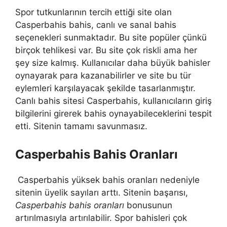
Spor tutkunlarının tercih ettiği site olan
Casperbahis bahis, canlı ve sanal bahis
seçenekleri sunmaktadır. Bu site popüler çünkü
birçok tehlikesi var. Bu site çok riskli ama her
şey size kalmış. Kullanıcılar daha büyük bahisler
oynayarak para kazanabilirler ve site bu tür
eylemleri karşılayacak şekilde tasarlanmıştır.
Canlı bahis sitesi Casperbahis, kullanıcıların giriş
bilgilerini girerek bahis oynayabileceklerini tespit
etti. Sitenin tamamı savunmasız.
Casperbahis Bahis Oranları
Casperbahis yüksek bahis oranları nedeniyle
sitenin üyelik sayıları arttı. Sitenin başarısı,
Casperbahis bahis oranları
bonusunun
artırılmasıyla artırılabilir. Spor bahisleri çok