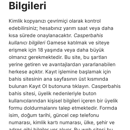
Bilgileri
Kimlik kopyanızı çevrimiçi olarak kontrol
edebilirsiniz; hesabınız yarım saat veya daha
kısa sürede onaylanacaktır.
Casperbahis
kullanıcı bilgileri
Gamese katılmak ve siteye
erişmek için 18 yaşında veya daha büyük
olmanız gerekmektedir. Bu site, bu şartları
yerine getiren ve avantajlardan yararlanabilen
herkese açıktır. Kayıt işlemine başlamak için
bahis sitesinin ana sayfasının üst kısmında
bulunan Kayıt Ol butonuna tıklayın. Casperbahis
bahis sitesi, üyelik nedenleriyle buton
kullanıcılarından kişisel bilgileri içeren bir üyelik
formu doldurmalarını talep etmektedir. Formda
isim, doğum tarihi, güncel cep telefonu
numarası, kimlik kartı numarası, ülke, şehir ve
adres gibi bilgiler yer alıyor. Bu web sitesi bu