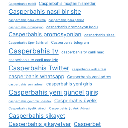
Casperbahis müşteri hizmetleri
Casperbahis mobil
Casperbahis nasıl bir site
casperbahis para yatirma
casperbahis para çekme
casperbahis promosyon kodu
casperbahis promosyon
Casperbahis promosyonları
casperbahis sitesi
Casperbahis telegram
Casperbahis Spor Bahisleri
Casperbahis tv
casperbahis tv canli maç
casperbahis tv canli maç izle
Casperbahis Twitter
casperbahis web sitesi
casperbahis whatsapp
Casperbahis yeni adres
casperbahis yeni giris
casperbahis yeni adresi
Casperbahis yeni güncel giriş
Casperbahis üyelik
casperbahis çevrimiçi destek
Casperbahis üyelik süreci
Casperbahis Şu Anki Adresi
Casperbahis şikayet
Casperbahis şikayetvar
Casperbet