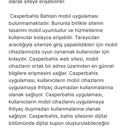
olarak siteye erişebilirler.
Casperbahis Bahisin mobil uygulaması
bulunmamaktadır. Bununla birlikte sitenin
tasarımı mobil uyumludur ve hizmetlerine
kullanıcılar kolayca erişebilir. Tarayıcıları
aracılığıyla sitenize giriş yapabildikleri için mobil
cihazlarınızda oyun oynamak kullanıcılar için
kolaydır. Casperbahis web sitesi, mobil
cihazların ortak bir adres üzerinden en güncel
bilgilere erişmesini sağlar. Casperbahis
uygulaması, kullanıcıların mobil cihazlarını
uygulamaya ihtiyaç duymadan kullanmalarına
olanak sağlıyor. Casperbahis uygulaması,
kullanıcıların mobil cihazlarını uygulamaya
ihtiyaç duymadan kullanmalarına olanak
sağlıyor. Casperbahis, bahis sitesinin dijital
bölümünde dijital kupon oluşturulabileceğini