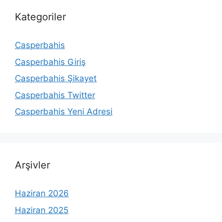
Kategoriler
Casperbahis
Casperbahis Giriş
Casperbahis Şikayet
Casperbahis Twitter
Casperbahis Yeni Adresi
Arşivler
Haziran 2026
Haziran 2025