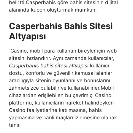
belirtti.Casperbahis göre bahis sitesinin dijital
alanında kupon oluşturmak mümkün.
Casperbahis Bahis Sitesi
Altyapısı
Casino, mobil para kullanan bireyler için web
sitesini hızlandırır. Aynı zamanda kullanıcılar,
Casperbahis bahis sitesi altyapısı
kullanıcı
dostu, konforlu ve güvenilir kamusal alanlar
aracılığıyla sitenin oyunlarını ve bonuslarını
zahmetsizce bulabilir ve kullanabilirler.Mobil
cihazlardan erişilebilen bu çevrimiçi Casino
platformu, kullanıcıların hareket halindeyken
Casino faaliyetlerine katılmasına, bahis
yapmasına ve canlı maçları izlemesine olanak
tanır.