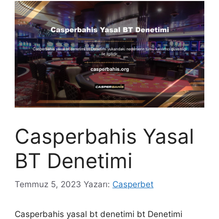
Casperbahis Yasal
BT Denetimi
Temmuz 5, 2023
Yazarı:
Casperbet
Casperbahis yasal bt denetimi bt Denetimi