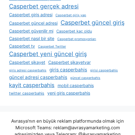
Casperbet gerçek adresi
Casperbet giriş adresi
Casperbet giriş yap
Casperbet güncel giriş
Casperbet güncel adresi
Casperbet güvenilir mi
Casperbet kaç oldu
Casperbet nasıl bir site
Casperbet promosyonları
Casperbet tv
Casperbet Twitter
Casperbet yeni güncel giriş
Casperbet şikayet
Casperbet şikayetvar
giris casperbahis
giris adresi casperbahis
girisi casperbahis
güncel adresi casperbahis
güncel casperbahis
kayit casperbahis
mobil casperbahis
yeni giris casperbahis
twitter casperbahis
Avrasya'nın en büyük reklam platformunda olmak için
Microsoft Teams:
reklam@avrasyamarketing.com
adresimizden veya Telegram: @Avrasyamarketing