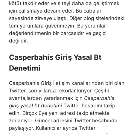
kötü) takdir eder ve siteyi daha da geliştirmek
için çalışmaya devam eder. Bu çabalar
sayesinde zirveye ulaştı. Diğer blog sitelerindeki
tüm yorumlara güvenmeyin. Bu yorumlar
değerlendirmenin bir parçasıdır ve geçici
değildir.
Casperbahis Giriş Yasal Bt
Denetimi
Casperbahis Giriş İletişim kanallarından biri olan
Twitter, son yıllarda rekorlar kırıyor. Çeşitli
avantajlardan yararlanmak için
Casperbahis
giriş yasal bt denetimi
Twitter hesabını takip
edin. Birçok üye yeni adresi takip etmekte
zorlanıyor. Güncel adresini Twitter hesabında
paylaşıyor. Kullanıcılar ayrıca Twitter