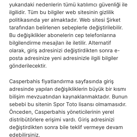
yukarıdaki nedenlerin tümü katılımcı güvenliği ile
ilgilidir. Tüm bu bilgiler web sitesinin gizlilik
politikasında yer almaktadır. Web sitesi Şirket
tarafından belirlenen sebeplerle değiştirilebilir.
Bu değişiklikler abonelerin cep telefonlarına
bilgilendirme mesajları ile iletilir. Alternatif
olarak, giriş adresinizi değiştirdikten sonra e-
posta adresinize yeni adresinizle ilgili bilgiler
gönderilecektir.
Casperbahis fiyatlandırma sayfasında giriş
adresinde yapılan değişikliklerin büyük bir kısmı
bilişim mevzuatından kaynaklanmaktadır. Bunun
sebebi bu sitenin Spor Toto lisansı olmamasıdır.
Önceden, Casperbahis yöneticilerinin yerel
distribütörlere erişimi vardı. Giriş adresinizi
değiştirdikten sonra bile teklif vermeye devam
edebilirsiniz.