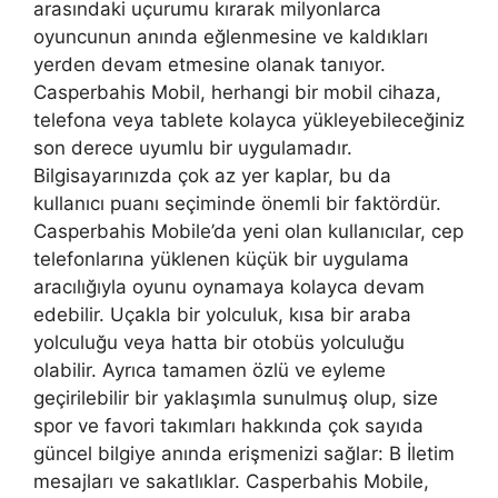
arasındaki uçurumu kırarak milyonlarca
oyuncunun anında eğlenmesine ve kaldıkları
yerden devam etmesine olanak tanıyor.
Casperbahis Mobil, herhangi bir mobil cihaza,
telefona veya tablete kolayca yükleyebileceğiniz
son derece uyumlu bir uygulamadır.
Bilgisayarınızda çok az yer kaplar, bu da
kullanıcı puanı seçiminde önemli bir faktördür.
Casperbahis Mobile’da yeni olan kullanıcılar, cep
telefonlarına yüklenen küçük bir uygulama
aracılığıyla oyunu oynamaya kolayca devam
edebilir. Uçakla bir yolculuk, kısa bir araba
yolculuğu veya hatta bir otobüs yolculuğu
olabilir. Ayrıca tamamen özlü ve eyleme
geçirilebilir bir yaklaşımla sunulmuş olup, size
spor ve favori takımları hakkında çok sayıda
güncel bilgiye anında erişmenizi sağlar: B İletim
mesajları ve sakatlıklar. Casperbahis Mobile,