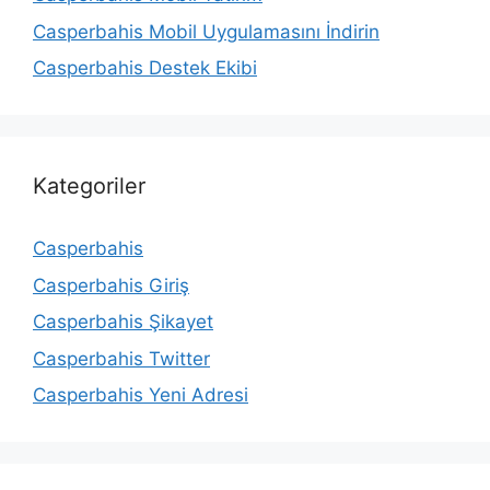
Casperbahis Mobil Uygulamasını İndirin
Casperbahis Destek Ekibi
Kategoriler
Casperbahis
Casperbahis Giriş
Casperbahis Şikayet
Casperbahis Twitter
Casperbahis Yeni Adresi