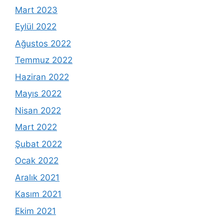
Mart 2023
Eylül 2022
Ağustos 2022
Temmuz 2022
Haziran 2022
Mayıs 2022
Nisan 2022
Mart 2022
Şubat 2022
Ocak 2022
Aralık 2021
Kasım 2021
Ekim 2021