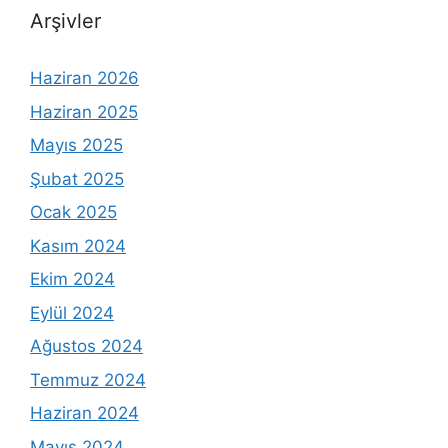
Arşivler
Haziran 2026
Haziran 2025
Mayıs 2025
Şubat 2025
Ocak 2025
Kasım 2024
Ekim 2024
Eylül 2024
Ağustos 2024
Temmuz 2024
Haziran 2024
Mayıs 2024