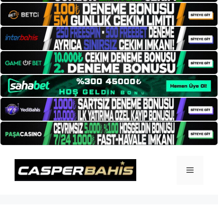
İçeriğe
atla
Menü