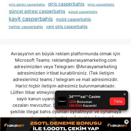
giris casperbahis
giris adresi casperbahis
girisi casperbahis
güncel adresi casperbahis
güncel casperbahis
kayit casperbahis
mobil casperbahis
yeni giris casperbahis
twitter casperbahis
Avrasya'nın en büyük reklam platformunda olmak için
Microsoft Teams:
reklam@avrasyamarketing.com
adresimizden veya Telegram: @Avrasyamarketing
adresimizden irtibat kurabilirsiniz. (Tek iletişim
adreslerimiz teams / telegram ve mail adresimizdir.
Harici hiçbir iletişim adresimiz bulunmamaktadır.
Lütfen itibar etmeyiniz.) Türkiye yasalarına göre 7258
sayılı kanun uyarınca yasa dışı bahis oynamanın
cezaları mevcuttur. Şu an bulunduğunuz site hiç bir
şekilde illegal bahis oyunları oynatmıyor ve oynamaya
aracı olmuyordur.
betfokus
|
chatklas
|
betsof
|
×
icebahis
|
truvabett
|
casifix
|
betnbet
|
rudicasino