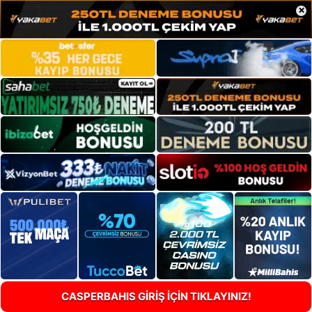
×
CASPERBAHIS GİRİŞ İÇİN TIKLAYINIZ!