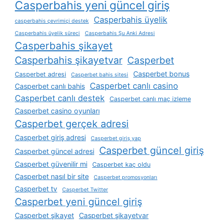
Casperbahis yeni güncel giriş
Casperbahis üyelik
casperbahis çevrimiçi destek
Casperbahis üyelik süreci
Casperbahis Şu Anki Adresi
Casperbahis şikayet
Casperbahis şikayetvar
Casperbet
Casperbet bonus
Casperbet adresi
Casperbet bahis sitesi
Casperbet canlı casino
Casperbet canlı bahis
Casperbet canlı destek
Casperbet canlı maç izleme
Casperbet casino oyunları
Casperbet gerçek adresi
Casperbet giriş adresi
Casperbet giriş yap
Casperbet güncel giriş
Casperbet güncel adresi
Casperbet güvenilir mi
Casperbet kaç oldu
Casperbet nasıl bir site
Casperbet promosyonları
Casperbet tv
Casperbet Twitter
Casperbet yeni güncel giriş
Casperbet şikayet
Casperbet şikayetvar