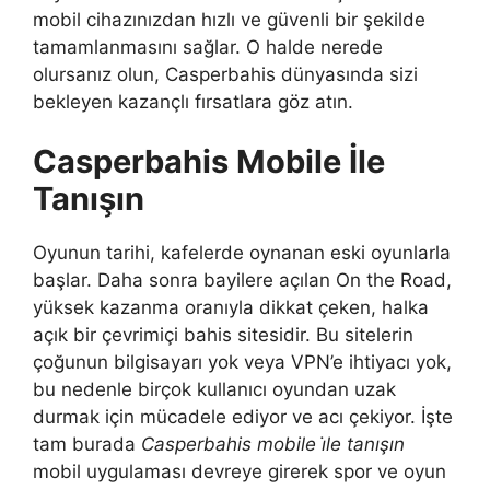
mobil cihazınızdan hızlı ve güvenli bir şekilde
tamamlanmasını sağlar. O halde nerede
olursanız olun, Casperbahis dünyasında sizi
bekleyen kazançlı fırsatlara göz atın.
Casperbahis Mobile İle
Tanışın
Oyunun tarihi, kafelerde oynanan eski oyunlarla
başlar. Daha sonra bayilere açılan On the Road,
yüksek kazanma oranıyla dikkat çeken, halka
açık bir çevrimiçi bahis sitesidir. Bu sitelerin
çoğunun bilgisayarı yok veya VPN’e ihtiyacı yok,
bu nedenle birçok kullanıcı oyundan uzak
durmak için mücadele ediyor ve acı çekiyor. İşte
tam burada
Casperbahis mobile i̇le tanışın
mobil uygulaması devreye girerek spor ve oyun