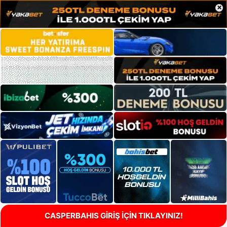
×
CASPERBAHIS GİRİŞ İÇİN TIKLAYINIZ!