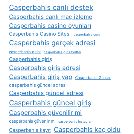
Casperbahis canlı destek
Casperbahis canlı maç izleme
Casperbahis casino oyunları
Casperbahis Casino Sitesi
casperbahis com
Casperbahis gerçek adresi
casperbahis girisi
casperbahis giris twitter
Casperbahis giriş
Casperbahis giriş adresi
Casperbahis giriş yap
Casperbahis Güncel
casperbahis güncel adres
Casperbahis güncel adresi
Casperbahis güncel giriş
Casperbahis güvenilir mi
casperbahis güvenlir mi
casperbahis instagram
Casperbahis kaç oldu
Casperbahis kayıt