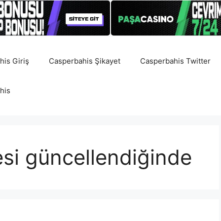
is Giriş
Casperbahis Şikayet
Casperbahis Twitter
his
si güncellendiğinde