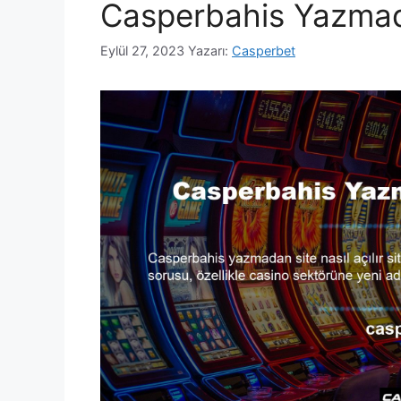
Casperbahis Yazmada
Eylül 27, 2023
Yazarı:
Casperbet