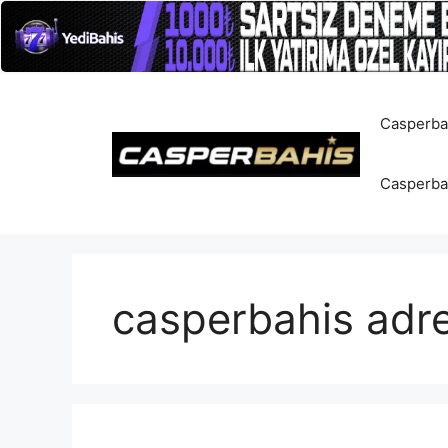
İçeriğe
atla
Casperbah
Casperba
casperbahis adre