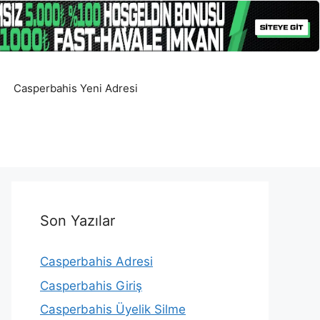
Casperbahis Yeni Adresi
Son Yazılar
Casperbahis Adresi
Casperbahis Giriş
Casperbahis Üyelik Silme