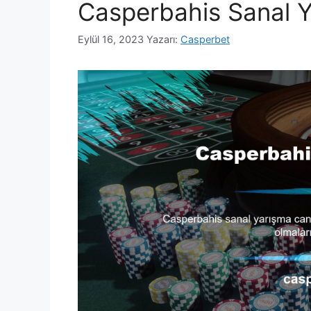
Casperbahis Sanal 
Eylül 16, 2023
Yazarı:
Casperbet