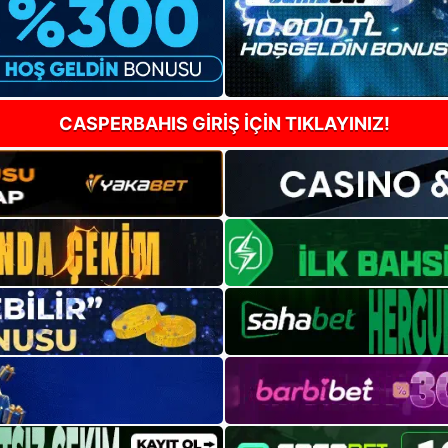
CASPERBAHIS GİRİŞ İÇİN TIKLAYINIZ!