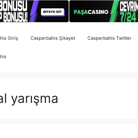
is Giriş
Casperbahis Şikayet
Casperbahis Twitter
his
al yarışma