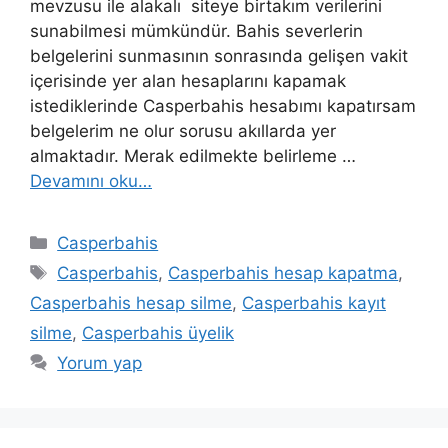
mevzusu ile alakalı siteye birtakım verilerini
sunabilmesi mümkündür. Bahis severlerin
belgelerini sunmasının sonrasında gelişen vakit
içerisinde yer alan hesaplarını kapamak
istediklerinde Casperbahis hesabımı kapatırsam
belgelerim ne olur sorusu akıllarda yer
almaktadır. Merak edilmekte belirleme …
Devamını oku…
Kategoriler
Casperbahis
Etiketler
Casperbahis
,
Casperbahis hesap kapatma
,
Casperbahis hesap silme
,
Casperbahis kayıt
silme
,
Casperbahis üyelik
Yorum yap