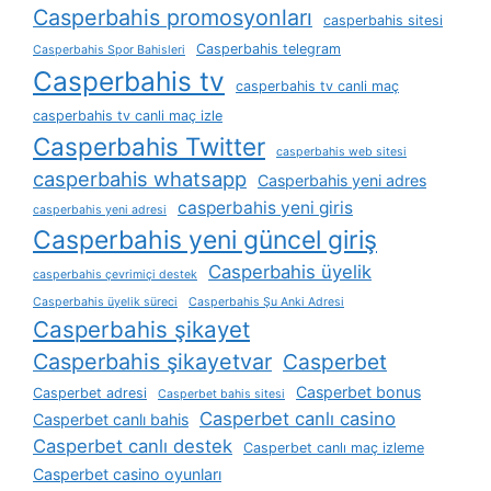
Casperbahis promosyonları
casperbahis sitesi
Casperbahis telegram
Casperbahis Spor Bahisleri
Casperbahis tv
casperbahis tv canli maç
casperbahis tv canli maç izle
Casperbahis Twitter
casperbahis web sitesi
casperbahis whatsapp
Casperbahis yeni adres
casperbahis yeni giris
casperbahis yeni adresi
Casperbahis yeni güncel giriş
Casperbahis üyelik
casperbahis çevrimiçi destek
Casperbahis üyelik süreci
Casperbahis Şu Anki Adresi
Casperbahis şikayet
Casperbahis şikayetvar
Casperbet
Casperbet bonus
Casperbet adresi
Casperbet bahis sitesi
Casperbet canlı casino
Casperbet canlı bahis
Casperbet canlı destek
Casperbet canlı maç izleme
Casperbet casino oyunları