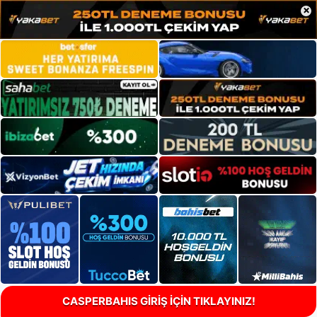
×
CASPERBAHIS GİRİŞ İÇİN TIKLAYINIZ!