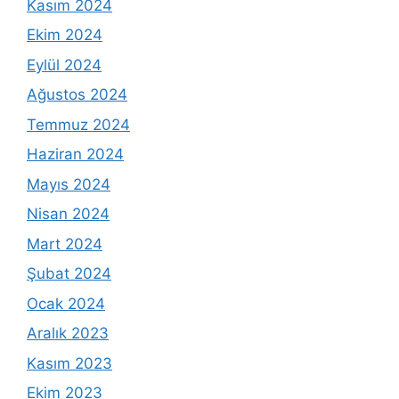
Kasım 2024
Ekim 2024
Eylül 2024
Ağustos 2024
Temmuz 2024
Haziran 2024
Mayıs 2024
Nisan 2024
Mart 2024
Şubat 2024
Ocak 2024
Aralık 2023
Kasım 2023
Ekim 2023