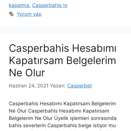
kapatma
,
Casperbahis tv
Yorum yap
Casperbahis Hesabımı
Kapatırsam Belgelerim
Ne Olur
Haziran 24, 2021
Yazarı:
Casperbet
Casperbahis Hesabımı Kapatırsam Belgelerim
Ne Olur Casperbahis Hesabımı Kapatırsam
Belgelerim Ne Olur Üyelik işlemleri sonrasında
bahis severlerin Casperbahis belge istiyor mu