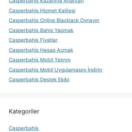
Casperbahis Kazanma Anahtarı
Casperbahis Hizmet Kalitesi
Casperbahis Online Blackjack Oynayın
Casperbahis Bahis Yapmak
Casperbahis Fiyatlar
Casperbahis Hesap Açmak
Casperbahis Mobil Yatırım
Casperbahis Mobil Uygulamasını İndirin
Casperbahis Destek Ekibi
Kategoriler
Casperbahis