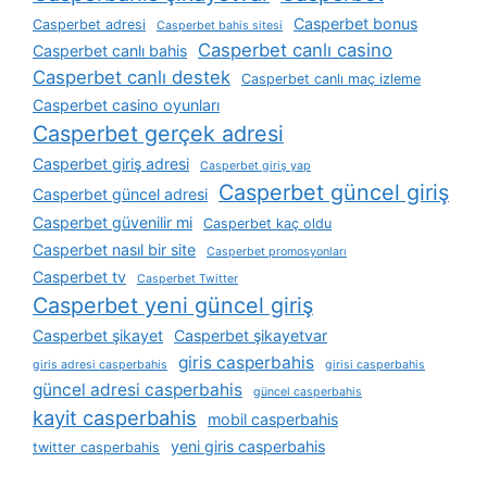
Casperbet bonus
Casperbet adresi
Casperbet bahis sitesi
Casperbet canlı casino
Casperbet canlı bahis
Casperbet canlı destek
Casperbet canlı maç izleme
Casperbet casino oyunları
Casperbet gerçek adresi
Casperbet giriş adresi
Casperbet giriş yap
Casperbet güncel giriş
Casperbet güncel adresi
Casperbet güvenilir mi
Casperbet kaç oldu
Casperbet nasıl bir site
Casperbet promosyonları
Casperbet tv
Casperbet Twitter
Casperbet yeni güncel giriş
Casperbet şikayet
Casperbet şikayetvar
giris casperbahis
giris adresi casperbahis
girisi casperbahis
güncel adresi casperbahis
güncel casperbahis
kayit casperbahis
mobil casperbahis
yeni giris casperbahis
twitter casperbahis