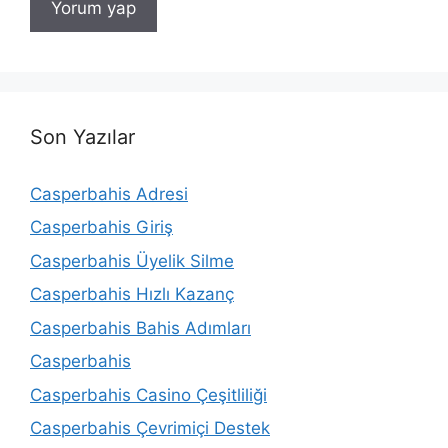
Son Yazılar
Casperbahis Adresi
Casperbahis Giriş
Casperbahis Üyelik Silme
Casperbahis Hızlı Kazanç
Casperbahis Bahis Adımları
Casperbahis
Casperbahis Casino Çeşitliliği
Casperbahis Çevrimiçi Destek