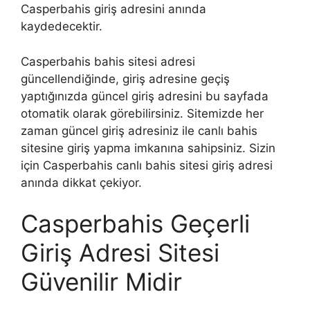
Casperbahis giriş adresini anında
kaydedecektir.
Casperbahis bahis sitesi adresi
güncellendiğinde, giriş adresine geçiş
yaptığınızda güncel giriş adresini bu sayfada
otomatik olarak görebilirsiniz. Sitemizde her
zaman güncel giriş adresiniz ile canlı bahis
sitesine giriş yapma imkanına sahipsiniz. Sizin
için Casperbahis canlı bahis sitesi giriş adresi
anında dikkat çekiyor.
Casperbahis Geçerli
Giriş Adresi Sitesi
Güvenilir Midir