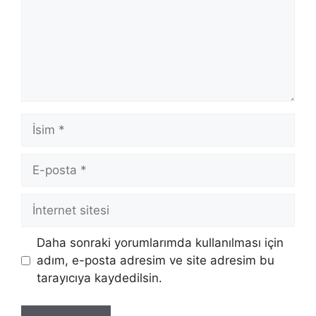
İsim
E-
posta
İnternet
sitesi
Daha sonraki yorumlarımda kullanılması için
adım, e-posta adresim ve site adresim bu
tarayıcıya kaydedilsin.