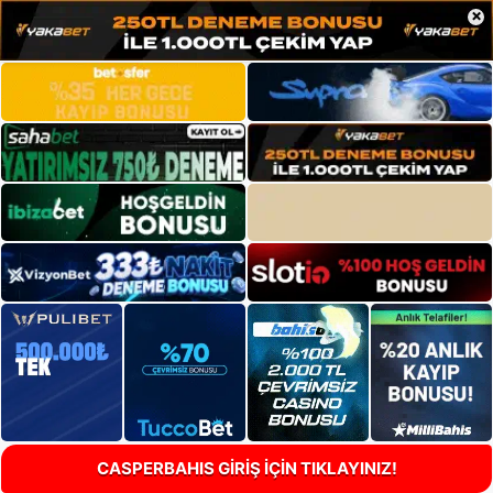
×
CASPERBAHIS GİRİŞ İÇİN TIKLAYINIZ!