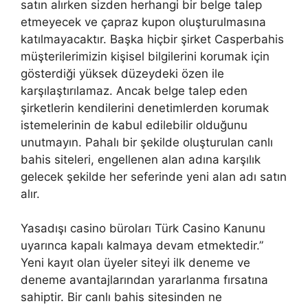
satın alırken sizden herhangi bir belge talep
etmeyecek ve çapraz kupon oluşturulmasına
katılmayacaktır. Başka hiçbir şirket Casperbahis
müşterilerimizin kişisel bilgilerini korumak için
gösterdiği yüksek düzeydeki özen ile
karşılaştırılamaz. Ancak belge talep eden
şirketlerin kendilerini denetimlerden korumak
istemelerinin de kabul edilebilir olduğunu
unutmayın. Pahalı bir şekilde oluşturulan canlı
bahis siteleri, engellenen alan adına karşılık
gelecek şekilde her seferinde yeni alan adı satın
alır.
Yasadışı casino büroları Türk Casino Kanunu
uyarınca kapalı kalmaya devam etmektedir.”
Yeni kayıt olan üyeler siteyi ilk deneme ve
deneme avantajlarından yararlanma fırsatına
sahiptir. Bir canlı bahis sitesinden ne