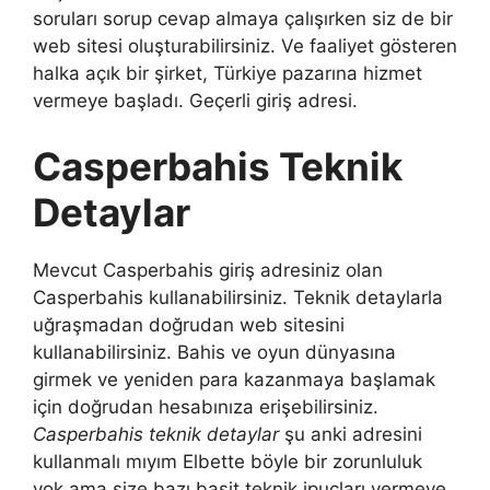
soruları sorup cevap almaya çalışırken siz de bir
web sitesi oluşturabilirsiniz. Ve faaliyet gösteren
halka açık bir şirket, Türkiye pazarına hizmet
vermeye başladı. Geçerli giriş adresi.
Casperbahis Teknik
Detaylar
Mevcut Casperbahis giriş adresiniz olan
Casperbahis kullanabilirsiniz. Teknik detaylarla
uğraşmadan doğrudan web sitesini
kullanabilirsiniz. Bahis ve oyun dünyasına
girmek ve yeniden para kazanmaya başlamak
için doğrudan hesabınıza erişebilirsiniz.
Casperbahis teknik detaylar
şu anki adresini
kullanmalı mıyım Elbette böyle bir zorunluluk
yok ama size bazı basit teknik ipuçları vermeye