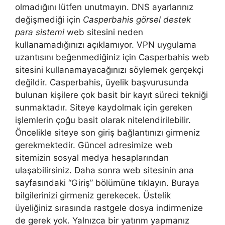
olmadığını lütfen unutmayın. DNS ayarlarınız
değişmediği için
Casperbahis görsel destek
para sistemi
web sitesini neden
kullanamadığınızı açıklamıyor. VPN uygulama
uzantısını beğenmediğiniz için Casperbahis web
sitesini kullanamayacağınızı söylemek gerçekçi
değildir. Casperbahis, üyelik başvurusunda
bulunan kişilere çok basit bir kayıt süreci tekniği
sunmaktadır. Siteye kaydolmak için gereken
işlemlerin çoğu basit olarak nitelendirilebilir.
Öncelikle siteye son giriş bağlantınızı girmeniz
gerekmektedir. Güncel adresimize web
sitemizin sosyal medya hesaplarından
ulaşabilirsiniz. Daha sonra web sitesinin ana
sayfasındaki “Giriş” bölümüne tıklayın. Buraya
bilgilerinizi girmeniz gerekecek. Üstelik
üyeliğiniz sırasında rastgele dosya indirmenize
de gerek yok. Yalnızca bir yatırım yapmanız