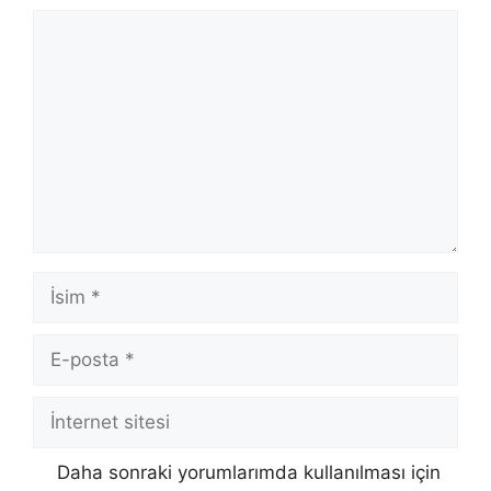
Yorum
İsim
E-
posta
İnternet
sitesi
Daha sonraki yorumlarımda kullanılması için