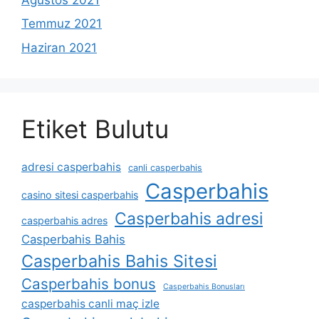
Temmuz 2021
Haziran 2021
Etiket Bulutu
adresi casperbahis
canli casperbahis
Casperbahis
casino sitesi casperbahis
Casperbahis adresi
casperbahis adres
Casperbahis Bahis
Casperbahis Bahis Sitesi
Casperbahis bonus
Casperbahis Bonusları
casperbahis canli maç izle