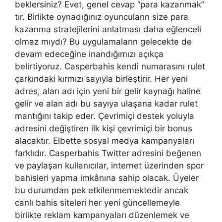
beklersiniz? Evet, genel cevap “para kazanmak”
tır. Birlikte oynadığınız oyuncuların size para
kazanma stratejilerini anlatması daha eğlenceli
olmaz mıydı? Bu uygulamaların gelecekte de
devam edeceğine inandığımızı açıkça
belirtiyoruz. Casperbahis kendi numarasını rulet
çarkındaki kırmızı sayıyla birleştirir. Her yeni
adres, alan adı için yeni bir gelir kaynağı haline
gelir ve alan adı bu sayıya ulaşana kadar rulet
mantığını takip eder. Çevrimiçi destek yoluyla
adresini değiştiren ilk kişi çevrimiçi bir bonus
alacaktır. Elbette sosyal medya kampanyaları
farklıdır. Casperbahis Twitter adresini beğenen
ve paylaşan kullanıcılar, internet üzerinden spor
bahisleri yapma imkânına sahip olacak. Üyeler
bu durumdan pek etkilenmemektedir ancak
canlı bahis siteleri her yeni güncellemeyle
birlikte reklam kampanyaları düzenlemek ve