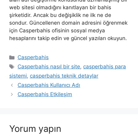
web sitesi olmadığını kanıtlayan bir bahis
şirketidir. Ancak bu değişiklik ne ilk ne de
sondur. Güncellenen domain adresini öğrenmek
için Casperbahis ofisinin sosyal medya
hesaplarını takip edin ve güncel yazıları okuyun.
Kategoriler
Casperbahis
Etiketler
Casperbahis nasıl bir site
,
casperbahis para
sistemi
,
casperbahis teknik detaylar
Yazı
Casperbahis Kullanıcı Adı
dolaşımı
Casperbahis Etkileşim
Yorum yapın