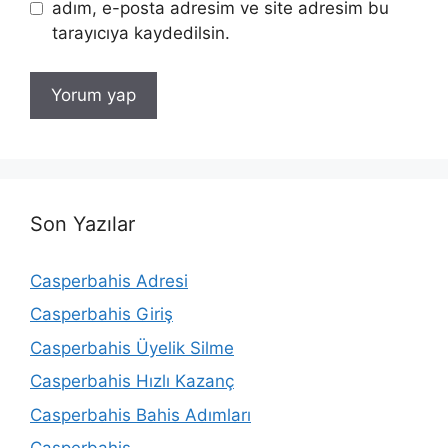
adım, e-posta adresim ve site adresim bu
tarayıcıya kaydedilsin.
Son Yazılar
Casperbahis Adresi
Casperbahis Giriş
Casperbahis Üyelik Silme
Casperbahis Hızlı Kazanç
Casperbahis Bahis Adımları