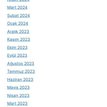
Mart 2024
Şubat 2024
Ocak 2024
Aralık 2023
Kasım 2023
Ekim 2023
Eylül 2023
Ağustos 2023
Temmuz 2023
Haziran 2023
Mayıs 2023
Nisan 2023
Mart 2023