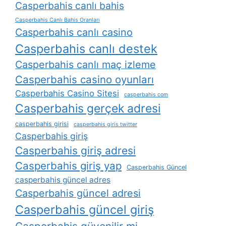
Casperbahis canlı bahis
Casperbahis Canlı Bahis Oranları
Casperbahis canlı casino
Casperbahis canlı destek
Casperbahis canlı maç izleme
Casperbahis casino oyunları
Casperbahis Casino Sitesi
casperbahis com
Casperbahis gerçek adresi
casperbahis girisi
casperbahis giris twitter
Casperbahis giriş
Casperbahis giriş adresi
Casperbahis giriş yap
Casperbahis Güncel
casperbahis güncel adres
Casperbahis güncel adresi
Casperbahis güncel giriş