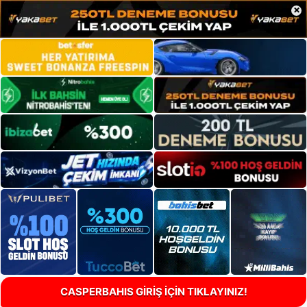
×
CASPERBAHIS GİRİŞ İÇİN TIKLAYINIZ!