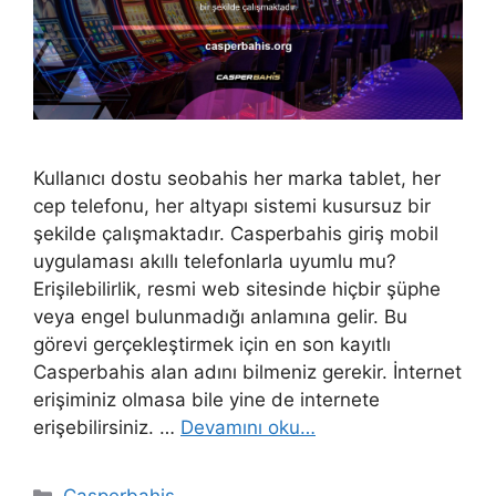
Kullanıcı dostu seobahis her marka tablet, her
cep telefonu, her altyapı sistemi kusursuz bir
şekilde çalışmaktadır. Casperbahis giriş mobil
uygulaması akıllı telefonlarla uyumlu mu?
Erişilebilirlik, resmi web sitesinde hiçbir şüphe
veya engel bulunmadığı anlamına gelir. Bu
görevi gerçekleştirmek için en son kayıtlı
Casperbahis alan adını bilmeniz gerekir. İnternet
erişiminiz olmasa bile yine de internete
erişebilirsiniz. …
Devamını oku…
Kategoriler