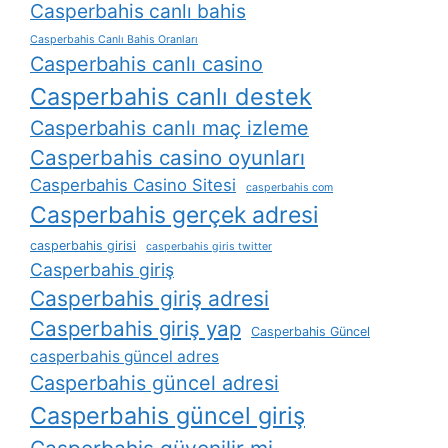
Casperbahis canlı bahis
Casperbahis Canlı Bahis Oranları
Casperbahis canlı casino
Casperbahis canlı destek
Casperbahis canlı maç izleme
Casperbahis casino oyunları
Casperbahis Casino Sitesi
casperbahis com
Casperbahis gerçek adresi
casperbahis girisi
casperbahis giris twitter
Casperbahis giriş
Casperbahis giriş adresi
Casperbahis giriş yap
Casperbahis Güncel
casperbahis güncel adres
Casperbahis güncel adresi
Casperbahis güncel giriş