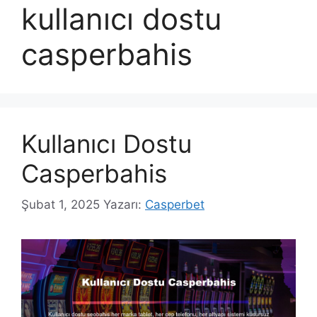
kullanıcı dostu
casperbahis
Kullanıcı Dostu
Casperbahis
Şubat 1, 2025
Yazarı:
Casperbet