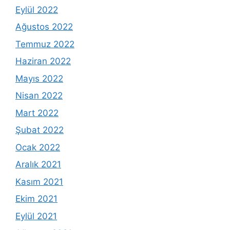
Eylül 2022
Ağustos 2022
Temmuz 2022
Haziran 2022
Mayıs 2022
Nisan 2022
Mart 2022
Şubat 2022
Ocak 2022
Aralık 2021
Kasım 2021
Ekim 2021
Eylül 2021