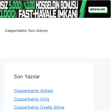
Casperbahis Yeni Adresi
Son Yazılar
Casperbahis Adresi
Casperbahis Giriş
Casperbahis Üyelik Silme