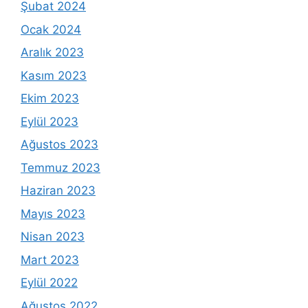
Şubat 2024
Ocak 2024
Aralık 2023
Kasım 2023
Ekim 2023
Eylül 2023
Ağustos 2023
Temmuz 2023
Haziran 2023
Mayıs 2023
Nisan 2023
Mart 2023
Eylül 2022
Ağustos 2022