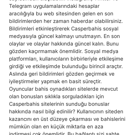
Telegram uygulamalarındaki hesaplar
aracılığıyla bu web sitesinden gelen en son
bildirimlerden her zaman haberdar olabilirsiniz.
Bildirimleri etkinleştirerek Casperbahis sosyal
medyasıyla güncel kalmayı unutmayın. En son
olaylar ve olaylar hakkında güncel kalın. Bunu
gözden kaçırmamak önemlidir. Sosyal medya
platformları, kullanıcıların birbirleriyle etkileşime
girdiği ve etkileşimde bulunduğu birincil araçtır.
Aslında geri bildirimleri gözden geçirmek ve
iyileştirmeler yapmak en basit süreçtir.
Oyuncular bahis oynadıkları sitelerde mevcut
olan bonusları sıklıkla sorguladıkları için
Casperbahis sitelerinin sunduğu bonuslar
hakkında nasıl bilgi edinilir? Kullanıcının siteden
kazancını en üst düzeye çıkarması ve bahislerini
mümkün olan en küçük miktarla en aza
indirmesi çok önemlidir. Bu bağlantı sizi sahte