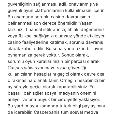
güvenliğinin sağlanması, adil, onaylanmış ve
güvenli oyun platformlarının kullanılmasını içerir.
Bu aşamada sorunlu casino davranışının
belirlenmesi son derece önemlidir. Yaşam
tarzınızı, finansal istikrarınızı, ahlaki değerlerinizi
veya fiziksel sağlığınızı olumsuz yönde etkileyen
casino faaliyetlerine katılmak, sorunlu davranış
olarak kabul edilir. Bu senaryoda uzun bir oyun
oynamanıza gerek yoktur. Sonuç olarak,
sorumlu oyun kurallarımızın bir parçası olarak
Casperbahis oyuncu ve oyun güvenliği
kullanıcıların hesaplarını geçici olarak devre dışı
bırakmasına olanak tanır. Örneğin hesabınızı bir
ay süreyle geçici olarak kapatabilirsiniz. En
başarılı bahisçiler sosyal medyanın önemini
anlıyor ve ona büyük bir ciddiyetle yaklaşıyor.
Bu yardım aynı zamanda tutarlı bilgi paylaşımını
da içerebilir. Casperbahis tüm sosyal medya