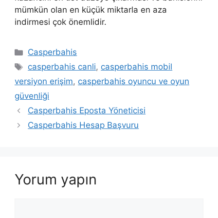
mümkün olan en küçük miktarla en aza
indirmesi çok önemlidir.
Kategoriler
Casperbahis
Etiketler
casperbahis canli
,
casperbahis mobil
versiyon erişim
,
casperbahis oyuncu ve oyun
güvenliği
Yazı
Casperbahis Eposta Yöneticisi
dolaşımı
Casperbahis Hesap Başvuru
Yorum yapın
Yorum