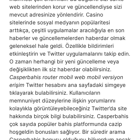
web sitelerinden korur ve güncellendiyse sizi
mevcut adresinize yönlendirir. Casino
sitelerinde sosyal medyanın popülaritesi
arttıkça, çeşitli uygulamalar aracılığıyla en son
haberler ve güncellemelerden haberdar olmak
geleneksel hale geldi. Özellikle bildirimleri
etkinleştirin ve Twitter uygulamalarını takip edin.
O zaman herhangi bir yeni güncelleme veya
değişiklikten ilk siz haberdar olabilirsiniz.
Casperbahis router mobil web mobil versiyon
erişim
Twitter hesabını ana sayfadaki simgeye
tıklayarak bulabilirsiniz. Kullanıcıların
memnuniyet düzeylerine ilişkin yorumlarını
kolaylıkla görüntüleyebileceğiniz Twitter’da site
hakkında birçok bilgi bulabilirsiniz. Casperbahis
çok sayıda popüler bahis platformunda cazip
hoşgeldin bonusları sağlıyor. Bir süredir arama
Casperbahis bonusu olduğunu biliyordum ancak