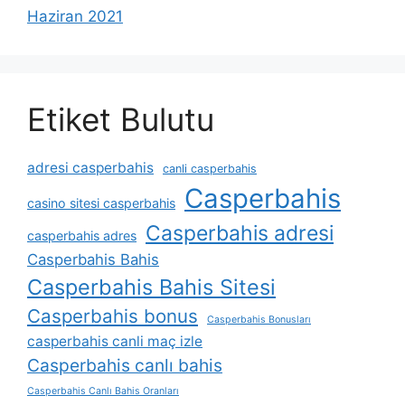
Haziran 2021
Etiket Bulutu
adresi casperbahis
canli casperbahis
Casperbahis
casino sitesi casperbahis
Casperbahis adresi
casperbahis adres
Casperbahis Bahis
Casperbahis Bahis Sitesi
Casperbahis bonus
Casperbahis Bonusları
casperbahis canli maç izle
Casperbahis canlı bahis
Casperbahis Canlı Bahis Oranları