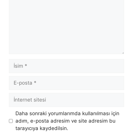
İsim
E-
posta
İnternet
sitesi
Daha sonraki yorumlarımda kullanılması için
adım, e-posta adresim ve site adresim bu
tarayıcıya kaydedilsin.